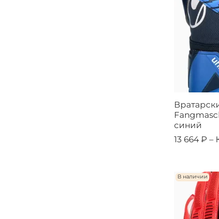
Вратарски
Fangmasch
синий
13 664 ₽ –
В наличии