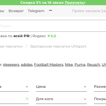
Скидка 3% на 1й заказ:
Получить>
вы
Возврат
Telegram
Прием заказов 24/
авка по
всей РФ
| Яндекс
★
5,0
ие перчатки
Вратарские перчатки Uhlsport
е:
4keepers
,
adidas
,
Football Masters
,
Nike
,
Puma
,
Reusch
,
Uh
а
Цена
Разме
Для кого
Покры