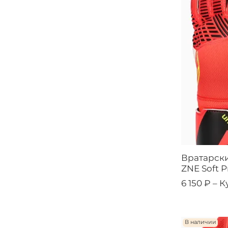
Вратарски
ZNE Soft P
6 150 ₽ –
К
В наличии