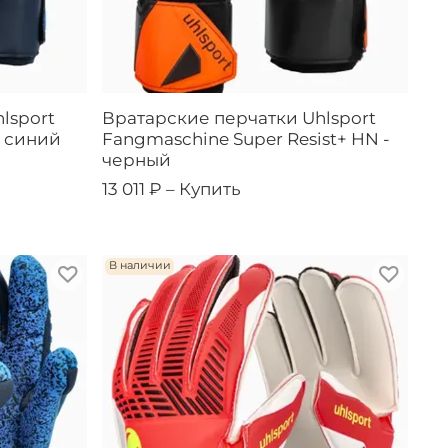
lsport
Вратарские перчатки Uhlsport
- синий
Fangmaschine Super Resist+ HN -
черный
13 011 ₽ –
Купить
В наличии