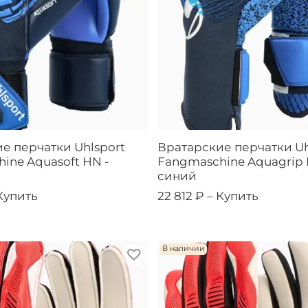
е перчатки Uhlsport
Вратарские перчатки Uh
ine Aquasoft HN -
Fangmaschine Aquagrip 
синий
Купить
22 812 ₽ –
Купить
В наличии