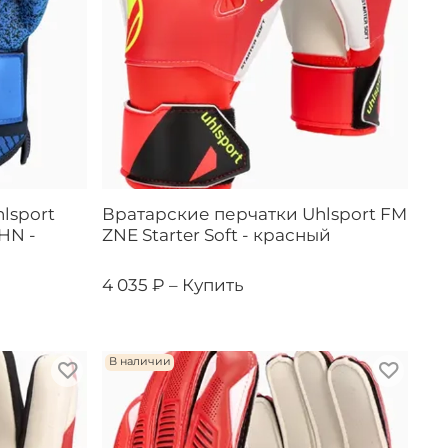
lsport
Вратарские перчатки Uhlsport FM
HN -
ZNE Starter Soft - красный
4 035 ₽ –
Купить
В наличии