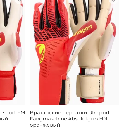
lsport FM
Вратарские перчатки Uhlsport
ный
Fangmaschine Absolutgrip HN -
оранжевый