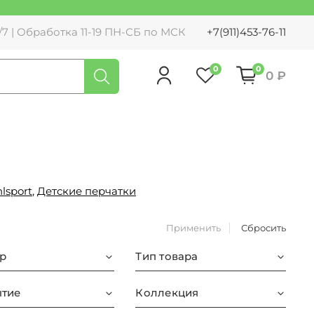
7 | Обработка 11-19 ПН-СБ по МСК
+7(911)453-76-11
0
0
0 ₽
lsport
,
Детские перчатки
Применить
Сбросить
р
Тип товара
тие
Коллекция