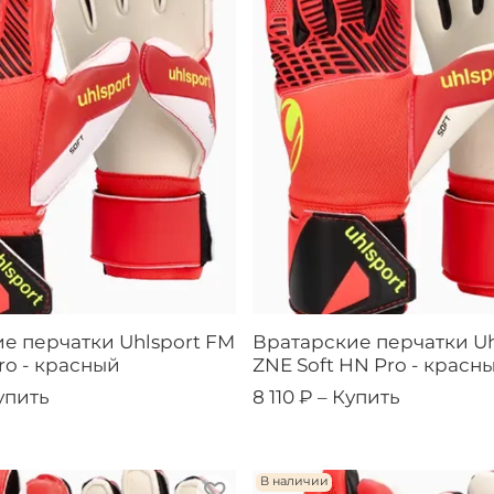
е перчатки Uhlsport FM
Вратарские перчатки Uh
ro - красный
ZNE Soft HN Pro - красн
упить
8 110 ₽ –
Купить
В наличии