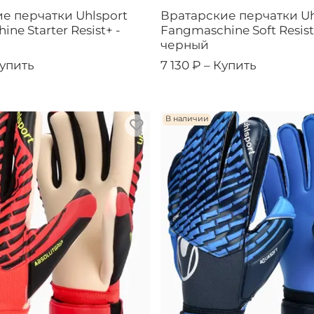
е перчатки Uhlsport
Вратарские перчатки Uh
ne Starter Resist+ -
Fangmaschine Soft Resist
черный
упить
7 130 ₽ –
Купить
В наличии