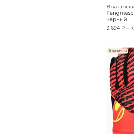
Вратарски
Fangmaschi
черный
3 694 ₽ –
К
В наличии