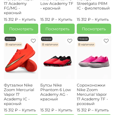
17 Academy
Low Academy TF
Streetgato PRM
FG/MG -
- красный
IC - фиолетовый
красный
15 312 ₽ –
Купить
15 312 ₽ –
Купить
15 312 ₽ –
Купить
Посмотреть
Посмотреть
Посмотреть
Новое
Новое
Новое
В наличии
В наличии
В наличии
Футзалки Nike
Бутсы Nike
Сороконожки
Zoom Mercurial
Phantom 6 Low
Nike Zoom
Vapor 17
Academy AG -
Mercurial Vapor
Academy IC -
красный
17 Academy TF -
красный
розовый
15 312 ₽ –
Купить
15 312 ₽ –
Купить
15 312 ₽ –
Купить