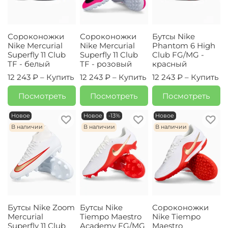
Сороконожки
Сороконожки
Бутсы Nike
Nike Mercurial
Nike Mercurial
Phantom 6 High
Superfly 11 Club
Superfly 11 Club
Club FG/MG -
TF - белый
TF - розовый
красный
12 243 ₽ –
Купить
12 243 ₽ –
Купить
12 243 ₽ –
Купить
Посмотреть
Посмотреть
Посмотреть
Новое
Новое
-13%
Новое
В наличии
В наличии
В наличии
Бутсы Nike Zoom
Бутсы Nike
Сороконожки
Mercurial
Tiempo Maestro
Nike Tiempo
Superfly 11 Club
Academy FG/MG
Maestro