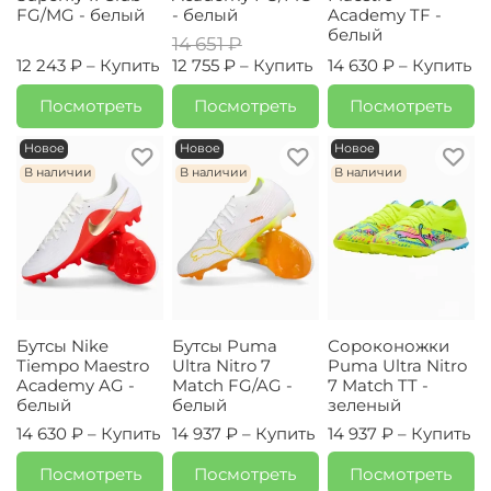
FG/MG - белый
- белый
Academy TF -
белый
14 651 ₽
12 243 ₽ –
Купить
12 755 ₽ –
Купить
14 630 ₽ –
Купить
Посмотреть
Посмотреть
Посмотреть
Новое
Новое
Новое
В наличии
В наличии
В наличии
Бутсы Nike
Бутсы Puma
Сороконожки
Tiempo Maestro
Ultra Nitro 7
Puma Ultra Nitro
Academy AG -
Match FG/AG -
7 Match TT -
белый
белый
зеленый
14 630 ₽ –
Купить
14 937 ₽ –
Купить
14 937 ₽ –
Купить
Посмотреть
Посмотреть
Посмотреть