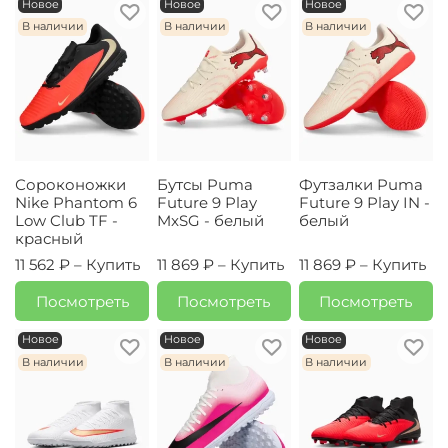
Новое
Новое
Новое
В наличии
В наличии
В наличии
Сороконожки
Бутсы Puma
Футзалки Puma
Nike Phantom 6
Future 9 Play
Future 9 Play IN -
Low Club TF -
MxSG - белый
белый
красный
11 562 ₽ –
Купить
11 869 ₽ –
Купить
11 869 ₽ –
Купить
Посмотреть
Посмотреть
Посмотреть
Новое
Новое
Новое
В наличии
В наличии
В наличии