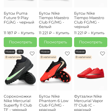
Бутсы Puma
Бутсы Nike
Бутсы Nike
Future 9 Play
Tiempo Maestro
Tiempo Maestro
FG/AG - черный
Club FG/MG -
Club FG/MG -
белый
черный
11 187 ₽ –
Купить
11 221 ₽ –
Купить
11 221 ₽ –
Купить
Посмотреть
Посмотреть
Посмотреть
Новое
-9%
Новое
Новое
В наличии
В наличии
В наличии
Сороконожки
Бутсы Nike
Футзалки Nike
Nike Mercurial
Phantom 6 Low
Mercurial Vapor
Superfly 11 Club
Club FG/MG -
17 Club IC -
TF - черный
красный
красный