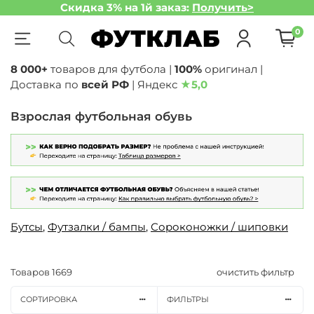
Скидка 3% на 1й заказ:
Получить>
0
8 000+
товаров для футбола |
100%
оригинал |
Доставка по
всей РФ
| Яндекс
★
5,0
Взрослая футбольная обувь
Бутсы
,
Футзалки / бампы
,
Сороконожки / шиповки
Товаров
1669
очистить фильтр
СОРТИРОВКА
ФИЛЬТРЫ