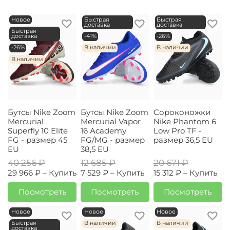
Новое
Быстрая
Быстрая
доставка
доставка
Быстрая
доставка
-41%
-26%
-26%
В наличии
В наличии
В наличии
Бутсы Nike Zoom
Бутсы Nike Zoom
Сороконожки
Mercurial
Mercurial Vapor
Nike Phantom 6
Superfly 10 Elite
16 Academy
Low Pro TF -
FG - размер 45
FG/MG - размер
размер 36,5 EU
EU
38,5 EU
40 256 ₽
12 685 ₽
20 671 ₽
29 966 ₽ –
Купить
7 529 ₽ –
Купить
15 312 ₽ –
Купить
Посмотреть
Посмотреть
Посмотреть
Новое
Новое
Новое
Быстрая
В наличии
В наличии
доставка