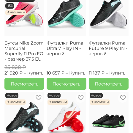
-15%
В наличии
Бутсы Nike Zoom
Футзалки Puma
Футзалки Puma
Mercurial
Ultra 7 Play IN -
Future 9 Play IN -
Superfly 11 Pro FG
черный
черный
- размер 37,5 EU
25 828 ₽
21 920 ₽ –
Купить
10 657 ₽ –
Купить
11 187 ₽ –
Купить
Посмотреть
Посмотреть
Посмотреть
Новое
Новое
Новое
В наличии
В наличии
В наличии