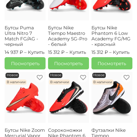
Бутсы Puma
Бутсы Nike
Бутсы Nike
Ultra Nitro 7
Tiempo Maestro
Phantom 6 Low
Match FG/AG -
Academy SG-Pro
Academy FG/MG
черный
- белый
- красный
14 937 ₽ –
Купить
15 312 ₽ –
Купить
15 312 ₽ –
Купить
Посмотреть
Посмотреть
Посмотреть
Новое
Новое
Новое
В наличии
В наличии
В наличии
Бутсы Nike Zoom
Сороконожки
Футзалки Nike
Mercurial Vapor
Nike Phantom 6
Tiempo