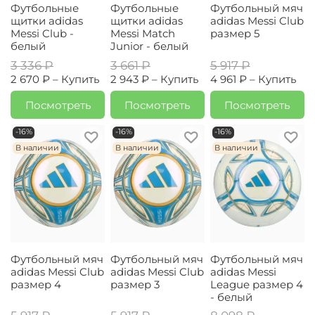
Футбольные
Футбольные
Футбольный мяч
щитки adidas
щитки adidas
adidas Messi Club
Messi Club -
Messi Match
размер 5
белый
Junior - белый
3 336 ₽
3 661 ₽
5 917 ₽
2 670 ₽ –
Купить
2 943 ₽ –
Купить
4 961 ₽ –
Купить
Посмотреть
Посмотреть
Посмотреть
-16%
-16%
-16%
В наличии
В наличии
В наличии
Футбольный мяч
Футбольный мяч
Футбольный мяч
adidas Messi Club
adidas Messi Club
adidas Messi
размер 4
размер 3
League размер 4
- белый