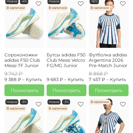
Новое
-4%
Новое
-16%
В наличии
В наличии
В наличии
Сороконожки
Бутсы adidas F50
Футболка adidas
adidas F50 Club
Club Messi Velcro
Argentina 2026
Messi TF Junior
FG/MG Junior
Pre-Match Junior
9 742 ₽
8 868 ₽
9 388 ₽ –
Купить
9 683 ₽ –
Купить
7 457 ₽ –
Купить
Посмотреть
Посмотреть
Посмотреть
Новое
-3%
Новое
-3%
В наличии
В наличии
В наличии