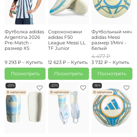
Футболка adidas
Сороконожки
Футбольный мяч
Argentina 2026
adidas F50
adidas Messi
Pre-Match -
League Messi LL
размер 1/Mini -
размер XS
TF Junior
белый
4 477 ₽
9 293 ₽ –
Купить
12 623 ₽ –
Купить
3 732 ₽ –
Купить
Посмотреть
Посмотреть
Посмотреть
-20%
-20%
-16%
В наличии
В наличии
В наличии