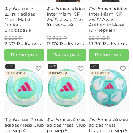
Футбольные
Футболка adidas
Футболка adidas
щитки adidas
Inter Miami CF
Inter Miami CF
Messi Match
26/27 Away Messi
26/27 Away
Junior -
10 - черный
Authentic Messi
бирюзовый
10 - черный
3 293 ₽
15 760 ₽
22 648 ₽
2 533 ₽ –
Купить
13 174 ₽ –
Купить
18 891 ₽ –
Купить
Посмотреть
Посмотреть
Посмотреть
-33%
-33%
-33%
В наличии
В наличии
В наличии
Футбольный мяч
Футбольный мяч
Футбольный мяч
adidas Messi Club
adidas Messi Club
adidas Messi
размер 4 -
размер 5 -
League размер 5