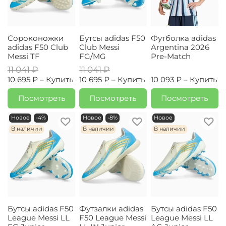
Сороконожки
Бутсы adidas F50
Футболка adidas
adidas F50 Club
Club Messi
Argentina 2026
Messi TF
FG/MG
Pre-Match
11 041 ₽
11 041 ₽
10 695 ₽ –
Купить
10 695 ₽ –
Купить
10 093 ₽ –
Купить
Посмотреть
Посмотреть
Посмотреть
Новое
-4%
Новое
-8%
Новое
В наличии
В наличии
В наличии
Бутсы adidas F50
Футзалки adidas
Бутсы adidas F50
League Messi LL
F50 League Messi
League Messi LL