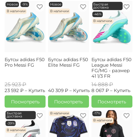
Новое
-9%
Новое
Быстрая
доставка
В наличии
В наличии
-46%
В наличии
Бутсы adidas F50
Бутсы adidas F50
Бутсы adidas F50
Pro Messi FG
Elite Messi FG
League Messi
FG/MG - размер
41 1/3 FR
25 923 ₽
14 888 ₽
23 592 ₽ –
Купить
40 309 ₽ –
Купить
8 067 ₽ –
Купить
Посмотреть
Посмотреть
Посмотреть
Быстрая
В наличии
-17%
доставка
В наличии
-39%
В наличии