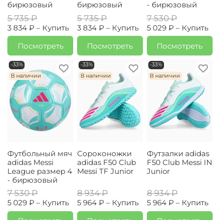
бирюзовый
бирюзовый
- бирюзовый
5 735 ₽
5 735 ₽
7 530 ₽
3 834 ₽ –
Купить
3 834 ₽ –
Купить
5 029 ₽ –
Купить
Посмотреть
Посмотреть
Посмотреть
-33%
-33%
-33%
В наличии
В наличии
В наличии
Футбольный мяч
Сороконожки
Футзалки adidas
adidas Messi
adidas F50 Club
F50 Club Messi IN
League размер 4
Messi TF Junior
Junior
- бирюзовый
7 530 ₽
8 934 ₽
8 934 ₽
5 029 ₽ –
Купить
5 964 ₽ –
Купить
5 964 ₽ –
Купить