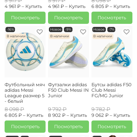
5 917 ₽
5 917 ₽
8 098 ₽
4 961 ₽ –
Купить
4 961 ₽ –
Купить
6 805 ₽ –
Купить
Посмотреть
Посмотреть
Посмотреть
-16%
Новое
-9%
Новое
-7%
В наличии
В наличии
В наличии
Футбольный мяч
Футзалки adidas
Бутсы adidas F50
adidas Messi
F50 Club Messi IN
Club Messi
League размер 5
Junior
FG/MG Junior
- белый
8 098 ₽
9 792 ₽
9 782 ₽
6 805 ₽ –
Купить
8 902 ₽ –
Купить
9 062 ₽ –
Купить
Посмотреть
Посмотреть
Посмотреть