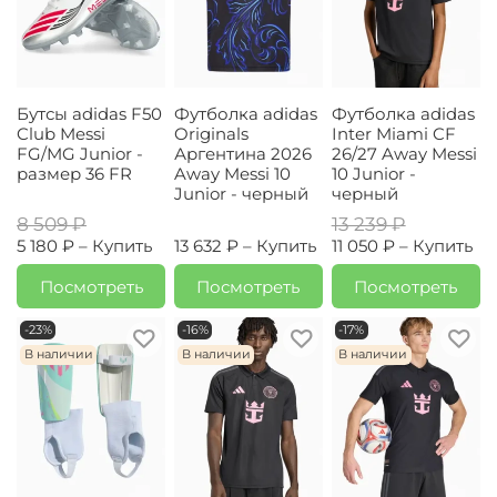
Бутсы adidas F50
Футболка adidas
Футболка adidas
Club Messi
Originals
Inter Miami CF
FG/MG Junior -
Аргентина 2026
26/27 Away Messi
размер 36 FR
Away Messi 10
10 Junior -
Junior - черный
черный
8 509 ₽
13 239 ₽
5 180 ₽ –
Купить
13 632 ₽ –
Купить
11 050 ₽ –
Купить
Посмотреть
Посмотреть
Посмотреть
-23%
-16%
-17%
В наличии
В наличии
В наличии