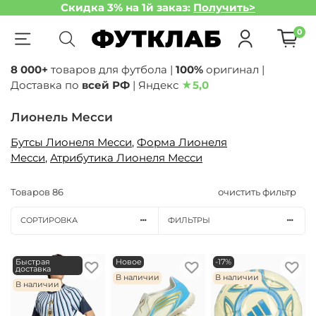
Скидка 3% на 1й заказ:
Получить>
0
8 000+
товаров для футбола |
100%
оригинал |
Доставка по
всей РФ
| Яндекс
★
5,0
Лионель Месси
Бутсы Лионеля Месси
,
Форма Лионеля
Месси
,
Атрибутика Лионеля Месси
Товаров
86
очистить фильтр
СОРТИРОВКА
ФИЛЬТРЫ
Быстрая
Новое
-17%
доставка
В наличии
В наличии
В наличии