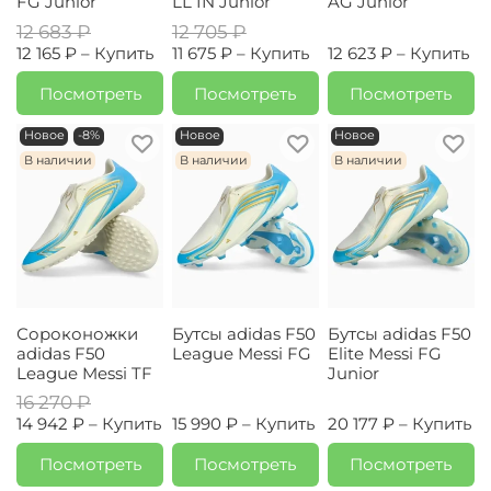
FG Junior
LL IN Junior
AG Junior
12 683 ₽
12 705 ₽
12 165 ₽ –
Купить
11 675 ₽ –
Купить
12 623 ₽ –
Купить
Посмотреть
Посмотреть
Посмотреть
Новое
-8%
Новое
Новое
В наличии
В наличии
В наличии
Сороконожки
Бутсы adidas F50
Бутсы adidas F50
adidas F50
League Messi FG
Elite Messi FG
League Messi TF
Junior
16 270 ₽
14 942 ₽ –
Купить
15 990 ₽ –
Купить
20 177 ₽ –
Купить
Посмотреть
Посмотреть
Посмотреть