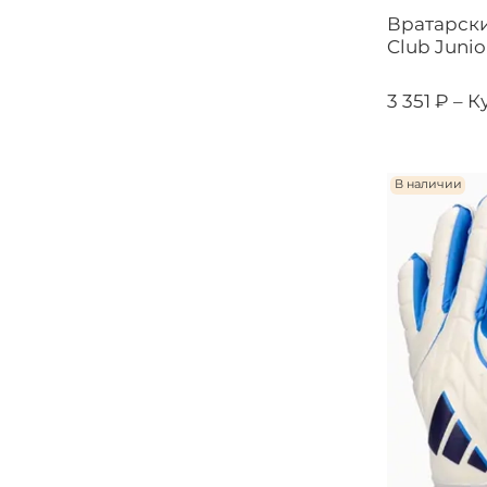
Вратарски
Club Junio
3 351 ₽ –
К
В наличии