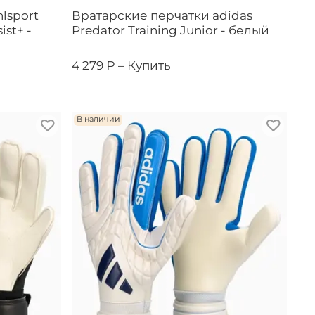
lsport
Вратарские перчатки adidas
ist+ -
Predator Training Junior - белый
4 279 ₽ –
Купить
В наличии