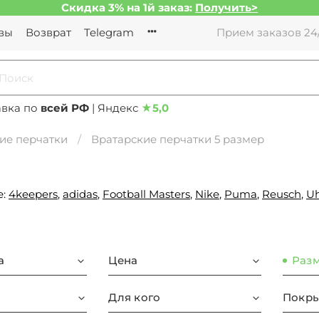
Скидка 3% на 1й заказ:
Получить>
вы
Возврат
Telegram
Прием заказов 24/
авка по
всей РФ
| Яндекс
★
5,0
ие перчатки
Вратарские перчатки 5 размер
е:
4keepers
,
adidas
,
Football Masters
,
Nike
,
Puma
,
Reusch
,
Uh
а
Цена
Раз
Для кого
Покры