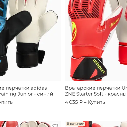
е перчатки adidas
Вратарские перчатки Uh
raining Junior - синий
ZNE Starter Soft - красн
упить
4 035 ₽ –
Купить
В наличии