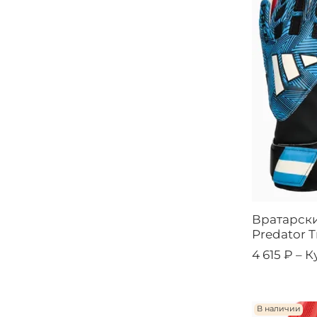
Вратарски
Predator T
4 615 ₽ –
К
В наличии