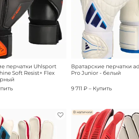
е перчатки Uhlsport
Вратарские перчатки ad
ne Soft Resist+ Flex
Pro Junior - белый
ерный
упить
9 711 ₽ –
Купить
В наличии