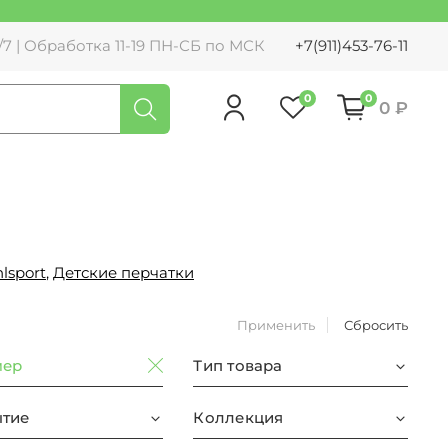
7 | Обработка 11-19 ПН-СБ по МСК
+7(911)453-76-11
0
0
0 ₽
lsport
,
Детские перчатки
Применить
Сбросить
мер
Тип товара
тие
Коллекция