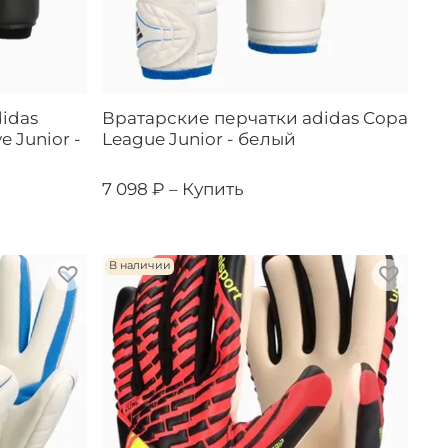
idas
Вратарские перчатки adidas Copa
e Junior -
League Junior - белый
7 098 ₽ –
Купить
В наличии