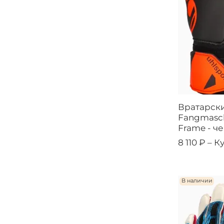
Вратарски
Fangmaschi
Frame - ч
8 110 ₽ –
К
В наличии