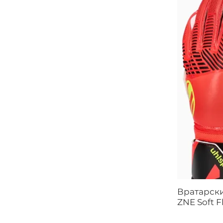
Вратарски
ZNE Soft F