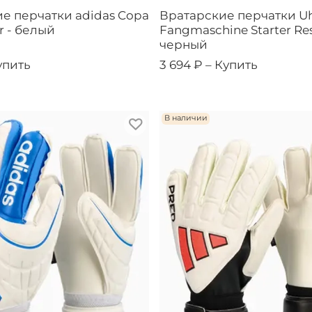
е перчатки adidas Copa
Вратарские перчатки Uh
r - белый
Fangmaschine Starter Res
черный
упить
3 694 ₽ –
Купить
В наличии