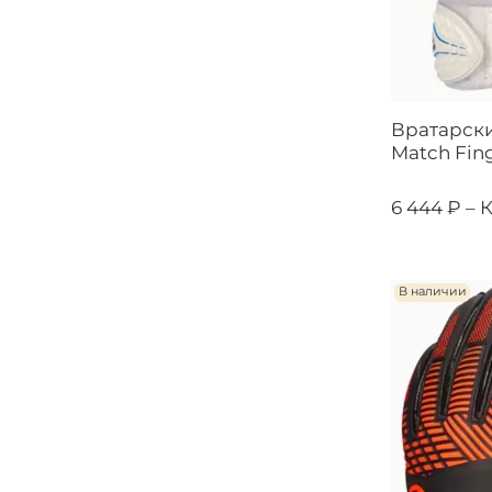
Вратарски
Match Fing
6 444 ₽ –
К
В наличии