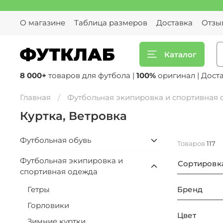
О магазине
Таблица размеров
Доставка
Отзы
Каталог
8 000+
товаров для футбола |
100%
оригинал | Дост
Главная
Футбольная экипировка и спортивная
Куртка, Ветровка
Футбольная обувь
Товаров
117
Футбольная экипировка и
Сортировк
спортивная одежда
Бренд
Гетры
Горловики
Цвет
Зимние куртки