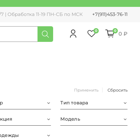
7 | Обработка 11-19 ПН-СБ по МСК
+7(911)453-76-11
0
0
0 ₽
Применить
Сбросить
р
Тип товара
кция
Модель
одежды