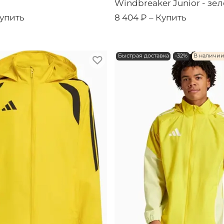
Windbreaker Junior - зе
упить
8 404 ₽ –
Купить
Быстрая доставка
-32%
В наличи