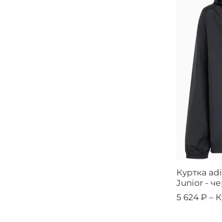
Куртка adi
Junior - ч
5 624 ₽ –
К