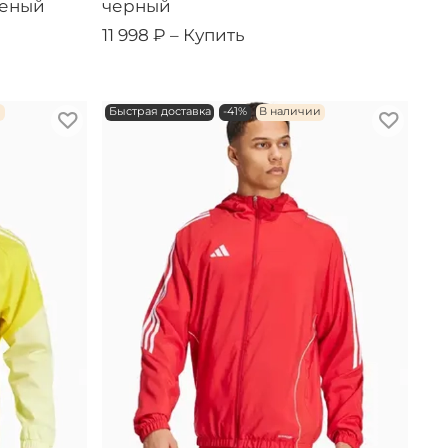
леный
черный
11 998 ₽ –
Купить
и
Быстрая доставка
-41%
В наличии