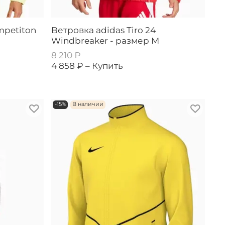
mpetiton
Ветровка adidas Tiro 24
Windbreaker - размер M
8 210 ₽
4 858 ₽ –
Купить
-15%
В наличии