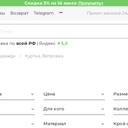
Скидка 3% на 1й заказ:
Получить>
вы
Возврат
Telegram
Прием заказов 24/
авка по
всей РФ
| Яндекс
★
5,0
 одежда
Куртка, Ветровка
а
Цена
Разме
Для кого
Колле
Материал
Крой 