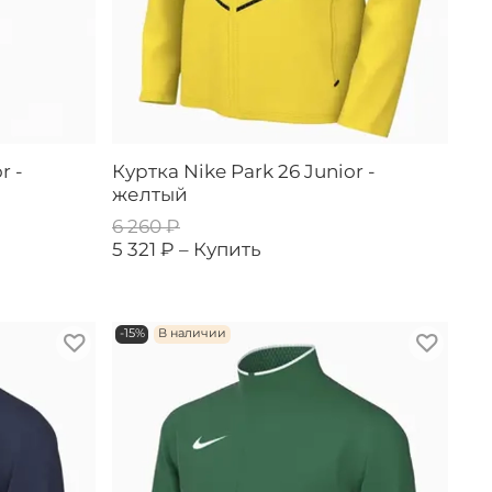
r -
Куртка Nike Park 26 Junior -
желтый
6 260 ₽
5 321 ₽ –
Купить
-15%
В наличии