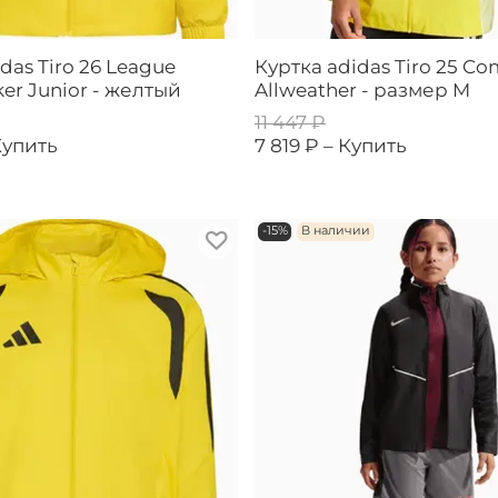
das Tiro 26 League
Куртка adidas Tiro 25 Co
er Junior - желтый
Allweather - размер M
11 447 ₽
Купить
7 819 ₽ –
Купить
-15%
В наличии