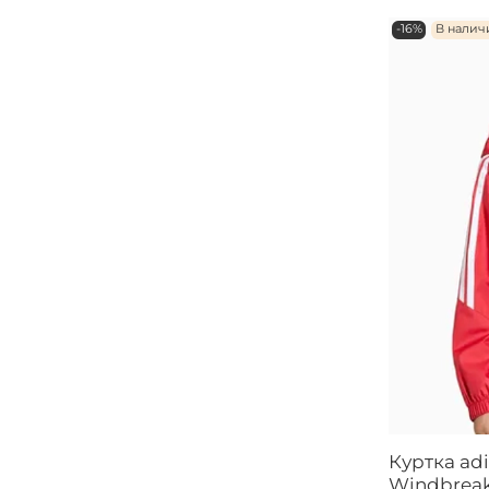
-16%
В налич
Куртка adi
Windbreak