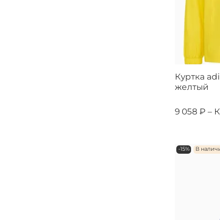
Куртка adi
желтый
9 058 ₽ –
К
-15%
В налич