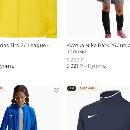
das Tiro 26 League -
Куртка Nike Park 26 Junio
черный
6 260 ₽
упить
5 321 ₽ –
Купить
ии
-15%
В наличии