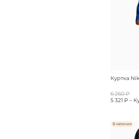
Куртка Nik
6 260 ₽
5 321 ₽ –
К
В наличии