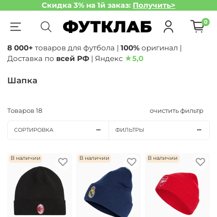
Скидка 3% на 1й заказ:
Получить>
0
8 000+
товаров для футбола |
100%
оригинал |
Доставка по
всей РФ
| Яндекс
★
5,0
Шапка
Товаров
18
очистить фильтр
СОРТИРОВКА
ФИЛЬТРЫ
В наличии
В наличии
В наличии