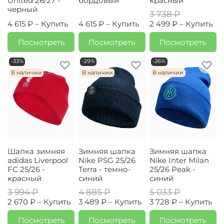
United 26/27 -
бордовый
красный
черный
3 738 ₽
4 615 ₽ –
Купить
4 615 ₽ –
Купить
2 499 ₽ –
Купить
Посмотреть
Посмотреть
Посмотреть
-33%
-29%
-26%
В наличии
В наличии
В наличии
Шапка зимняя
Зимняя шапка
Зимняя шапка
adidas Liverpool
Nike PSG 25/26
Nike Inter Milan
FC 25/26 -
Terra - темно-
25/26 Peak -
красный
синий
синий
3 994 ₽
4 885 ₽
5 033 ₽
2 670 ₽ –
Купить
3 489 ₽ –
Купить
3 728 ₽ –
Купить
Посмотреть
Посмотреть
Посмотреть