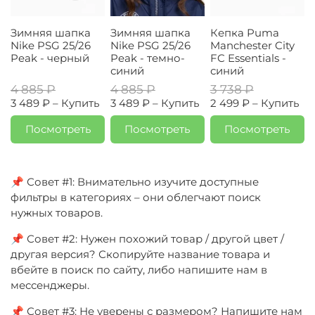
Зимняя шапка
Зимняя шапка
Кепка Puma
Nike PSG 25/26
Nike PSG 25/26
Manchester City
Peak - черный
Peak - темно-
FC Essentials -
синий
синий
4 885 ₽
4 885 ₽
3 738 ₽
3 489 ₽ –
Купить
3 489 ₽ –
Купить
2 499 ₽ –
Купить
Посмотреть
Посмотреть
Посмотреть
📌 Совет #1: Внимательно изучите доступные
фильтры в категориях – они облегчают поиск
нужных товаров.
📌 Совет #2: Нужен похожий товар / другой цвет /
другая версия? Скопируйте название товара и
вбейте в поиск по сайту, либо напишите нам в
мессенджеры.
📌 Совет #3: Не уверены с размером? Напишите нам