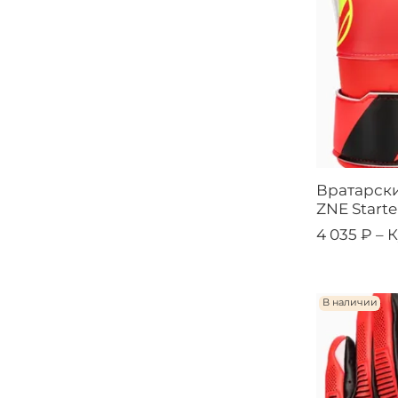
Вратарски
ZNE Starte
4 035 ₽ –
К
В наличии