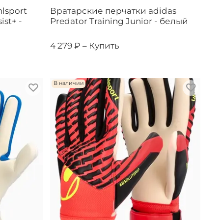
lsport
Вратарские перчатки adidas
ist+ -
Predator Training Junior - белый
4 279 ₽ –
Купить
В наличии