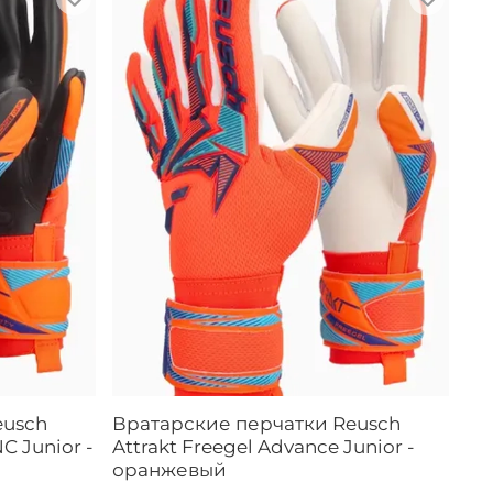
eusch
Вратарские перчатки Reusch
NC Junior -
Attrakt Freegel Advance Junior -
оранжевый