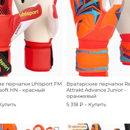
е перчатки Uhlsport FM
Вратарские перчатки R
soft HN - красный
Attrakt Advance Junior -
оранжевый
Купить
5 318 ₽ –
Купить
В наличии