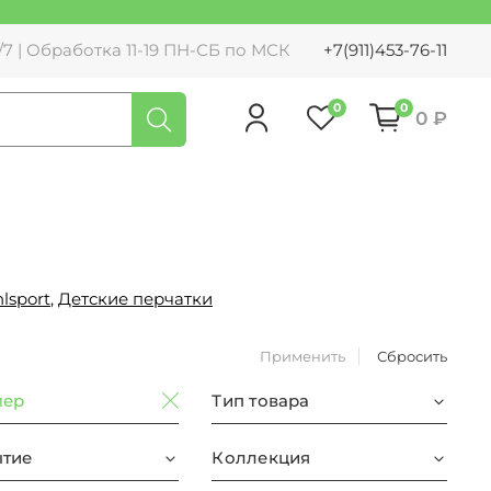
7 | Обработка 11-19 ПН-СБ по МСК
+7(911)453-76-11
0
0
0 ₽
lsport
,
Детские перчатки
Применить
Сбросить
мер
Тип товара
тие
Коллекция