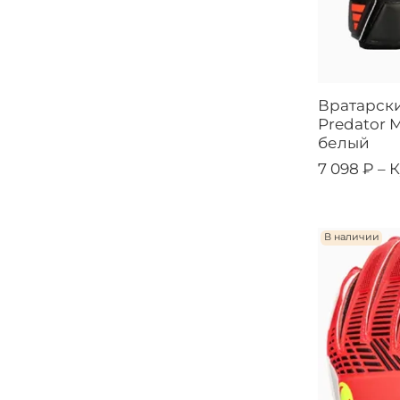
Вратарски
Predator M
белый
7 098 ₽ –
К
В наличии