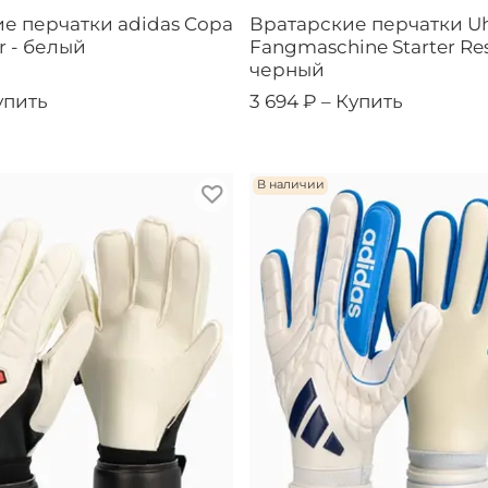
е перчатки adidas Copa
Вратарские перчатки Uh
r - белый
Fangmaschine Starter Res
черный
упить
3 694 ₽ –
Купить
В наличии