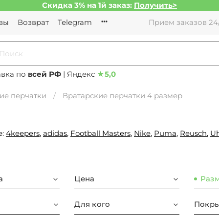
Скидка 3% на 1й заказ:
Получить>
вы
Возврат
Telegram
Прием заказов 24/
авка по
всей РФ
| Яндекс
★
5,0
ие перчатки
Вратарские перчатки 4 размер
е:
4keepers
,
adidas
,
Football Masters
,
Nike
,
Puma
,
Reusch
,
Uh
а
Цена
Раз
Для кого
Покры