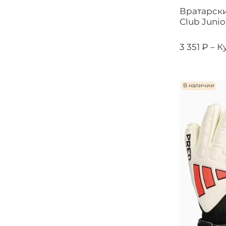
Вратарски
Club Junio
3 351 ₽ –
К
В наличии