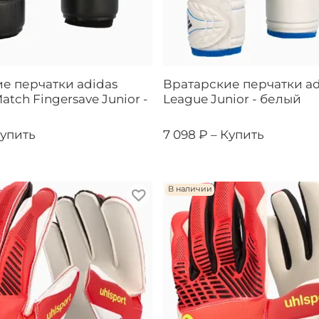
е перчатки adidas
Вратарские перчатки ad
atch Fingersave Junior -
League Junior - белый
упить
7 098 ₽ –
Купить
В наличии