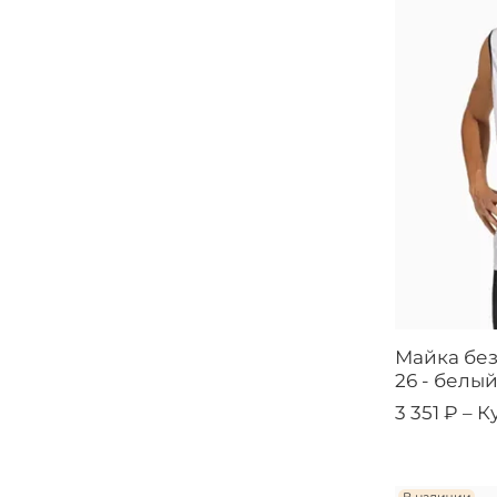
Майка без
26 - белы
3 351 ₽ –
К