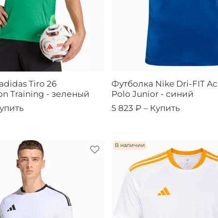
didas Tiro 26
Футболка Nike Dri-FIT A
n Training - зеленый
Polo Junior - синий
упить
5 823 ₽ –
Купить
В наличии