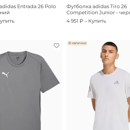
didas Entrada 26 Polo
Футболка adidas Tiro 26
иний
Competition Junior - че
упить
4 951 ₽ –
Купить
В наличии