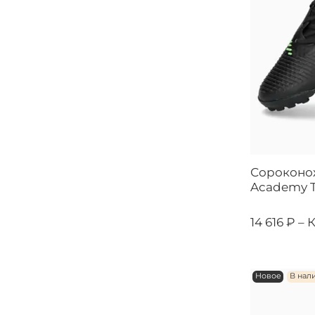
Сороконож
Academy T
14 616 ₽ –
К
Новое
В нал