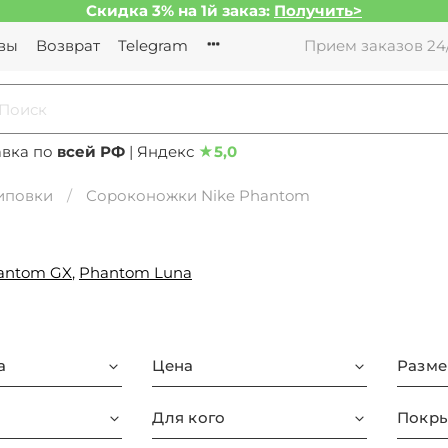
Скидка 3% на 1й заказ:
Получить>
вы
Возврат
Telegram
Прием заказов 24/
авка по
всей РФ
| Яндекс
★
5,0
иповки
Сороконожки Nike Phantom
antom GX
,
Phantom Luna
а
Цена
Разме
Для кого
Покры