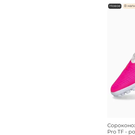
Новое
В нал
Сороконож
Pro TF - 