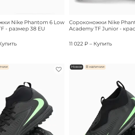
ки Nike Phantom 6 Low
Сороконожки Nike Phan
F - размер 38 EU
Academy TF Junior - кра
Купить
11 022 ₽ –
Купить
ичии
Новое
В наличии