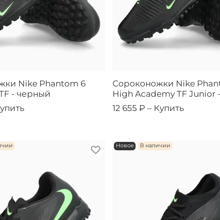
жки Nike Phantom 6
Сороконожки Nike Phan
 TF - черный
High Academy TF Junior 
упить
12 655 ₽ –
Купить
ичии
Новое
В наличии