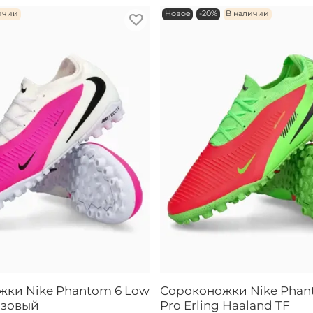
ичии
Новое
-20%
В наличии
ки Nike Phantom 6 Low
Сороконожки Nike Phan
розовый
Pro Erling Haaland TF