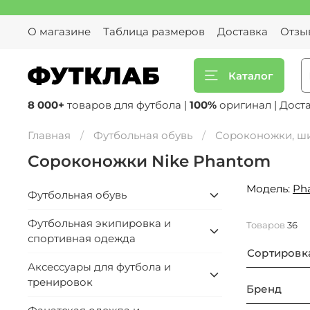
О магазине
Таблица размеров
Доставка
Отзы
Каталог
8 000+
товаров для футбола |
100%
оригинал | Дост
Главная
Футбольная обувь
Сороконожки, ш
Сороконожки Nike Phantom
Модель:
Ph
Футбольная обувь
Футбольная экипировка и
Товаров
36
спортивная одежда
Сортировк
Аксессуары для футбола и
тренировок
Бренд