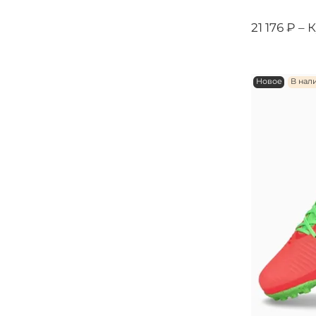
21 176 ₽ –
К
Новое
В нал