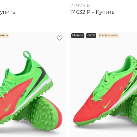
21 973 ₽
упить
17 632 ₽ –
Купить
ичии
Новое
-20%
В наличии