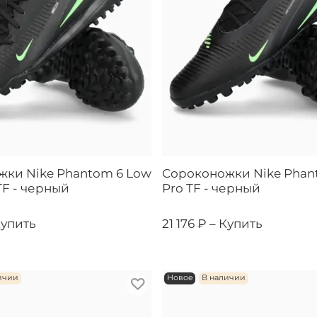
ки Nike Phantom 6 Low
Сороконожки Nike Phan
F - черный
Pro TF - черный
упить
21 176 ₽ –
Купить
ичии
Новое
В наличии