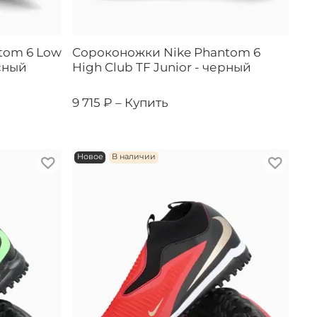
tom 6 Low
Сороконожки Nike Phantom 6
сный
High Club TF Junior - черный
9 715 ₽ –
Купить
Новое
В наличии