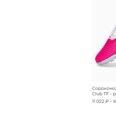
Сороконож
Club TF -
11 022 ₽ –
К