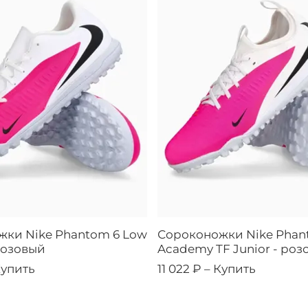
ки Nike Phantom 6 Low
Сороконожки Nike Phan
 розовый
Academy TF Junior - роз
упить
11 022 ₽ –
Купить