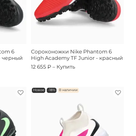
tom 6
Сороконожки Nike Phantom 6
- черный
High Academy TF Junior - красный
12 655 ₽ –
Купить
Новое
-18%
В наличии