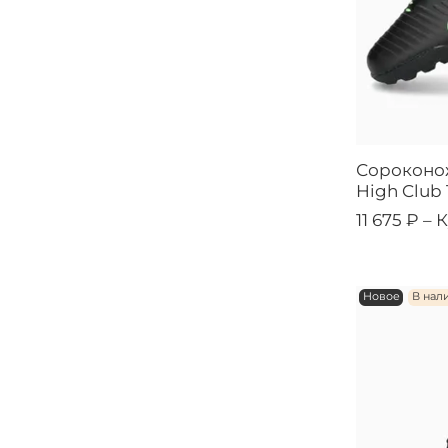
Сороконо
High Club
11 675 ₽ –
К
Новое
В нал