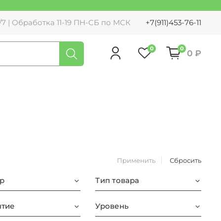
7 | Обработка 11-19 ПН-СБ по МСК
+7(911)453-76-11
0
0
0 ₽
Применить
Сбросить
р
Тип товара
тие
Уровень