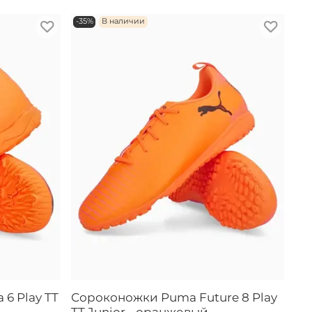
-35%
В наличии
6 Play TT
Сороконожки Puma Future 8 Play