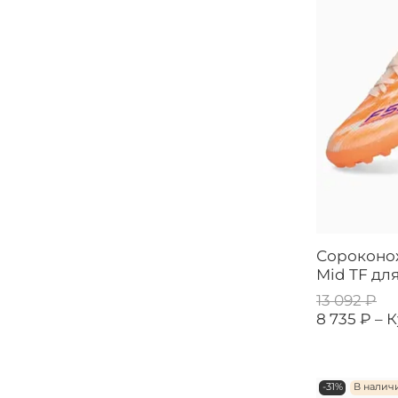
Сороконож
Mid TF дл
13 092 ₽
8 735 ₽ –
К
-31%
В налич