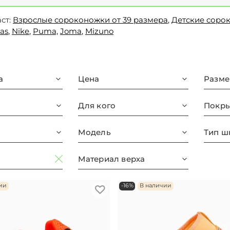
ст:
Взрослые сороконожки от 39 размера
,
Детские соро
as
,
Nike
,
Puma,
Joma
,
Mizuno
а
Цена
Разме
Для кого
Покры
Модель
Тип ш
Материал верха
ии
-16%
В наличии