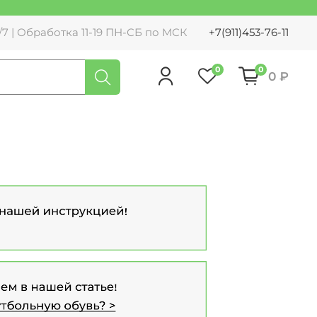
7 | Обработка 11-19 ПН-СБ по МСК
+7(911)453-76-11
0
0
0 ₽