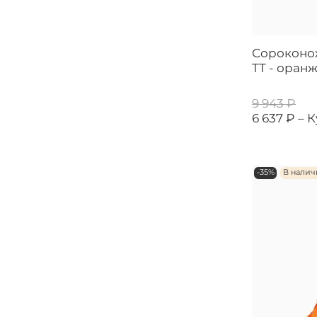
Сороконож
TT - оран
9 943 ₽
6 637 ₽ –
К
-35%
В нали