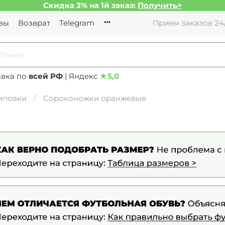
Скидка 3% на 1й заказ:
Получить>
вы
Возврат
Telegram
Прием заказов 24/
авка по
всей РФ
| Яндекс
★
5,0
иповки
Сороконожки оранжевые