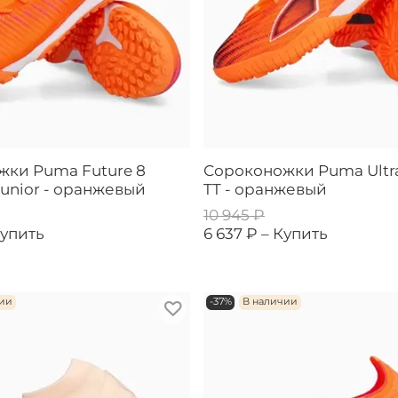
жки Puma Future 8
Сороконожки Puma Ultra
Junior - оранжевый
TT - оранжевый
10 945 ₽
упить
6 637 ₽ –
Купить
чии
-37%
В наличии