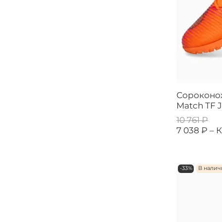
Сороконо
Match TF 
10 761 ₽
7 038 ₽ –
К
-33%
В нали