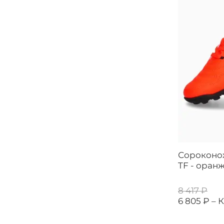
Сороконо
TF - оран
8 417 ₽
6 805 ₽ –
К