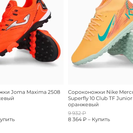
жки Joma Maxima 2508
Сороконожки Nike Mercu
жевый
Superfly 10 Club TF Junior
оранжевый
9 932 ₽
упить
8 364 ₽ –
Купить