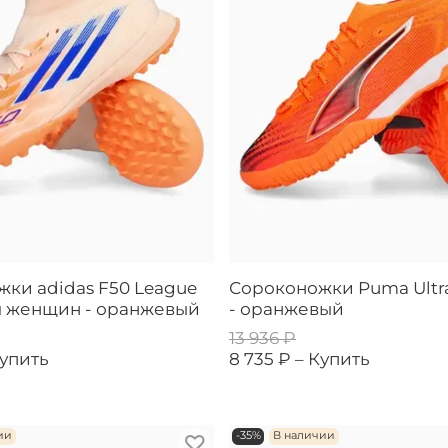
ки adidas F50 League
Сороконожки Puma Ultra
я женщин - оранжевый
- оранжевый
13 936 ₽
упить
8 735 ₽ –
Купить
ии
-35%
В наличии