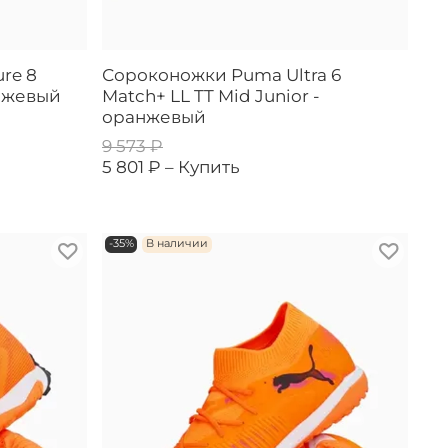
re 8
Сороконожки Puma Ultra 6
анжевый
Match+ LL TT Mid Junior -
оранжевый
9 573 ₽
5 801 ₽ –
Купить
-35%
В наличии