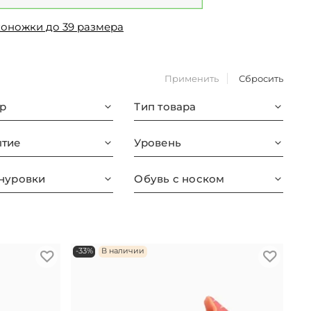
коножки до 39 размера
Применить
Сбросить
р
Тип товара
тие
Уровень
нуровки
Обувь с носком
-33%
В наличии