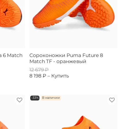
 6 Match
Сороконожки Puma Future 8
Match TF - оранжевый
12 679 ₽
8 198 ₽ –
Купить
-33%
В наличии