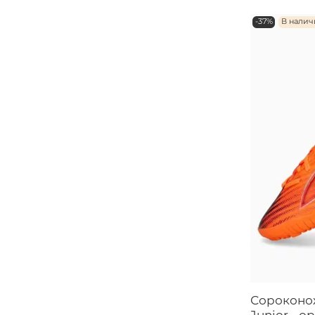
-37%
В нали
Сороконож