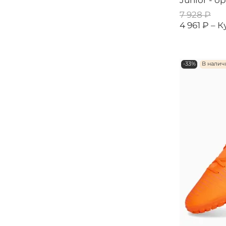
Junior - 
7 928 ₽
4 961 ₽ –
К
-33%
В нали