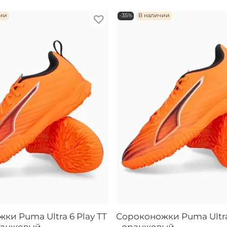
чии
-35%
В наличии
ки Puma Ultra 6 Play TT
Сороконожки Puma Ultra 