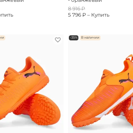
оранжевый
- оранжевый
8 916 ₽
упить
5 796 ₽ –
Купить
чии
-35%
В наличии