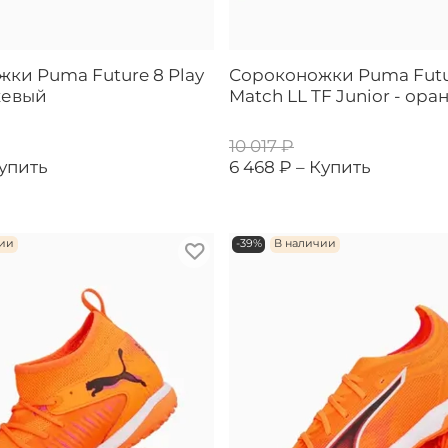
ки Puma Future 8 Play
Сороконожки Puma Futu
жевый
Match LL TF Junior - ор
10 017 ₽
упить
6 468 ₽ –
Купить
чии
-39%
В наличии