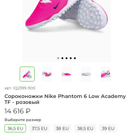
арт.
IQ2399-900
Сороконожки Nike Phantom 6 Low Academy
TF - розовый
14 616 ₽
Выберите размер
36,5 EU
37,5 EU
38 EU
38,5 EU
39 EU