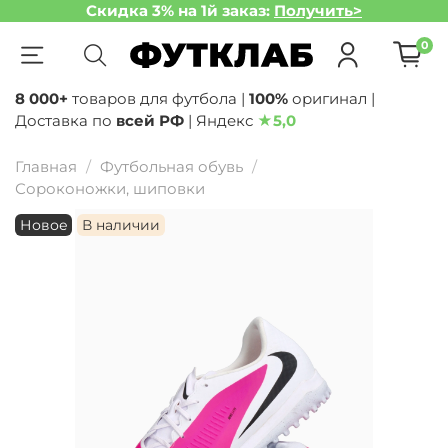
Скидка 3% на 1й заказ:
Получить>
0
8 000+
товаров для футбола |
100%
оригинал |
Доставка по
всей РФ
| Яндекс
★
5,0
Главная
Футбольная обувь
Сороконожки, шиповки
Новое
В наличии