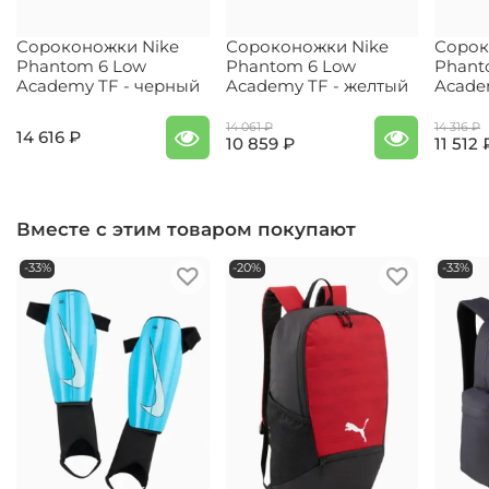
Сороконожки Nike
Сороконожки Nike
Сорок
Phantom 6 Low
Phantom 6 Low
Phant
Academy TF - черный
Academy TF - желтый
Acade
14 061 ₽
14 316 ₽
14 616 ₽
10 859 ₽
11 512 
Вместе с этим товаром покупают
-33%
-20%
-33%