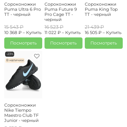
Сороконожки
Сороконожки
Сороконожки
Puma Ultra 6 Pro
Puma Future 9
Puma King Top
TT - черный
Pro Cage TT -
TT - черный
черный
15 543 ₽
16 523 ₽
21 439 ₽
10 368 ₽ –
Купить
11 022 ₽ –
Купить
16 505 ₽ –
Купить
Посмотреть
Посмотреть
Посмотреть
-23%
В наличии
Сороконожки
Nike Tiempo
Maestro Club TF
Junior - черный