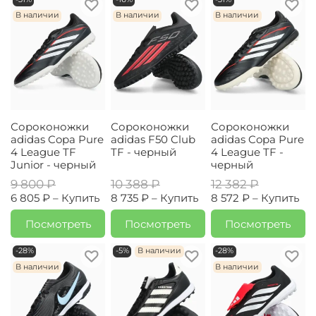
В наличии
В наличии
В наличии
Сороконожки
Сороконожки
Сороконожки
adidas Copa Pure
adidas F50 Club
adidas Copa Pure
4 League TF
TF - черный
4 League TF -
Junior - черный
черный
9 800 ₽
10 388 ₽
12 382 ₽
6 805 ₽ –
Купить
8 735 ₽ –
Купить
8 572 ₽ –
Купить
Посмотреть
Посмотреть
Посмотреть
-28%
-5%
В наличии
-28%
В наличии
В наличии