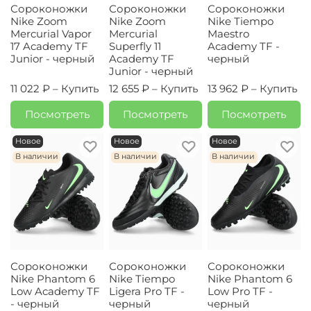
Сороконожки
Сороконожки
Сороконожки
Nike Zoom
Nike Zoom
Nike Tiempo
Mercurial Vapor
Mercurial
Maestro
17 Academy TF
Superfly 11
Academy TF -
Junior - черный
Academy TF
черный
Junior - черный
11 022 ₽ –
Купить
12 655 ₽ –
Купить
13 962 ₽ –
Купить
Посмотреть
Посмотреть
Посмотреть
Новое
Новое
Новое
В наличии
В наличии
В наличии
Сороконожки
Сороконожки
Сороконожки
Nike Phantom 6
Nike Tiempo
Nike Phantom 6
Low Academy TF
Ligera Pro TF -
Low Pro TF -
- черный
черный
черный