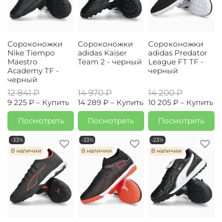
Сороконожки
Сороконожки
Сороконожки
Nike Tiempo
adidas Kaiser
adidas Predator
Maestro
Team 2 - черный
League FT TF -
Academy TF -
черный
черный
12 841 ₽
14 970 ₽
14 200 ₽
9 225 ₽ –
Купить
14 289 ₽ –
Купить
10 205 ₽ –
Купить
Посмотреть
Посмотреть
Посмотреть
-33%
-33%
-23%
В наличии
В наличии
В наличии