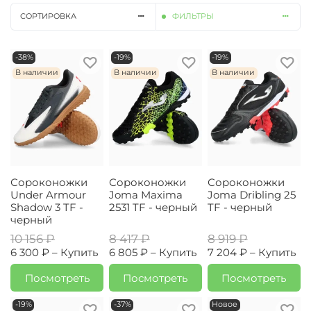
СОРТИРОВКА
ФИЛЬТРЫ
-38%
-19%
-19%
В наличии
В наличии
В наличии
Сороконожки
Сороконожки
Сороконожки
Under Armour
Joma Maxima
Joma Dribling 25
Shadow 3 TF -
2531 TF - черный
TF - черный
черный
10 156 ₽
8 417 ₽
8 919 ₽
6 300 ₽ –
Купить
6 805 ₽ –
Купить
7 204 ₽ –
Купить
Посмотреть
Посмотреть
Посмотреть
-19%
-37%
Новое