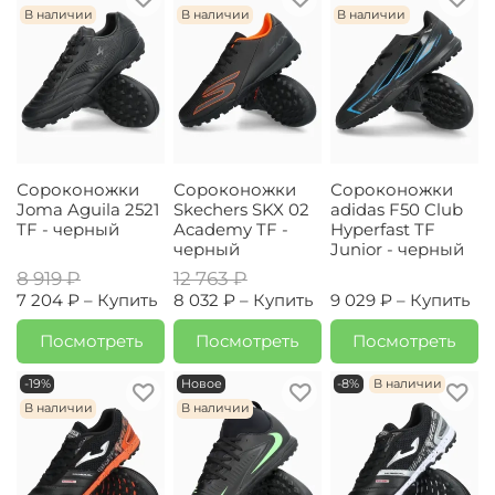
В наличии
В наличии
В наличии
Сороконожки
Сороконожки
Сороконожки
Joma Aguila 2521
Skechers SKX 02
adidas F50 Club
TF - черный
Academy TF -
Hyperfast TF
черный
Junior - черный
8 919 ₽
12 763 ₽
7 204 ₽ –
Купить
8 032 ₽ –
Купить
9 029 ₽ –
Купить
Посмотреть
Посмотреть
Посмотреть
-19%
Новое
-8%
В наличии
В наличии
В наличии