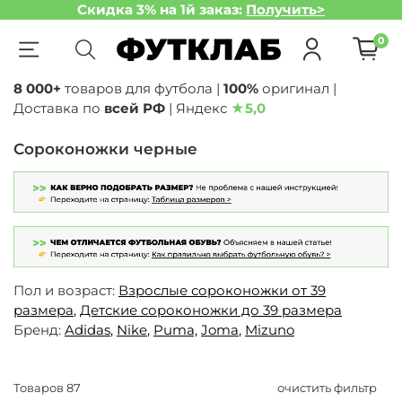
Скидка 3% на 1й заказ:
Получить>
0
8 000+
товаров для футбола |
100%
оригинал |
Доставка по
всей РФ
| Яндекс
★
5,0
Сороконожки черные
Пол и возраст:
Взрослые сороконожки от 39
размера
,
Детские сороконожки до 39 размера
Бренд:
Adidas
,
Nike
,
Puma,
Joma
,
Mizuno
Товаров
87
очистить фильтр