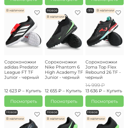
В наличии
Новое
-9%
В наличии
В наличии
Сороконожки
Сороконожки
Сороконожки
adidas Predator
Nike Phantom 6
Joma Top Flex
League FT TF
High Academy TF
Rebound 26 TF -
Junior - черный
Junior - черный
черный
14 999 ₽
12 623 ₽ –
Купить
12 655 ₽ –
Купить
13 636 ₽ –
Купить
Посмотреть
Посмотреть
Посмотреть
Новое
Новое
Новое
В наличии
В наличии
В наличии