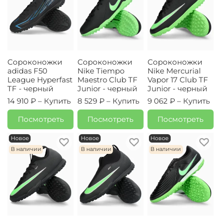
Сороконожки
Сороконожки
Сороконожки
adidas F50
Nike Tiempo
Nike Mercurial
League Hyperfast
Maestro Club TF
Vapor 17 Club TF
TF - черный
Junior - черный
Junior - черный
14 910 ₽ –
Купить
8 529 ₽ –
Купить
9 062 ₽ –
Купить
Посмотреть
Посмотреть
Посмотреть
Новое
Новое
Новое
В наличии
В наличии
В наличии