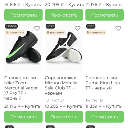
14 616 ₽ –
Купить
20 209 ₽ –
Купить
21 176 ₽ –
Купить
Посмотреть
Посмотреть
Посмотреть
Новое
-20%
-22%
В наличии
В наличии
В наличии
Сороконожки
Сороконожки
Сороконожки
Nike Zoom
Mizuno Morelia
Puma King Liga
Mercurial Vapor
Sala Club TF -
TT - черный
17 Pro TF -
черный
черный
12 757 ₽
15 261 ₽
21 176 ₽ –
Купить
10 205 ₽ –
Купить
11 839 ₽ –
Купить
Посмотреть
Посмотреть
Посмотреть
-31%
-16%
-31%