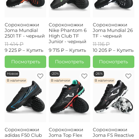
Сороконожки
Сороконожки
Сороконожки
Joma Mundial
Nike Phantom 6
Joma Mundial 26
2501 TF - черный
High Club TF
TF - черный
Junior - черный
11 414 ₽
11 116 ₽
9 225 ₽ –
Купить
9 715 ₽ –
Купить
10 205 ₽ –
Купить
Посмотреть
Посмотреть
Посмотреть
Новое
-20%
-26%
В наличии
В наличии
В наличии
Сороконожки
Сороконожки
Сороконожки
adidas F50 Club
Joma Top Flex
Joma FS Reactive