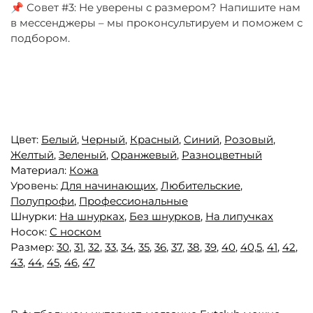
📌 Совет #3: Не уверены с размером? Напишите нам
в мессенджеры – мы проконсультируем и поможем с
подбором.
Цвет:
Белый
,
Черный
,
Красный
,
Синий
,
Розовый
,
Желтый
,
Зеленый
,
Оранжевый
,
Разноцветный
Материал:
Кожа
Уровень:
Для начинающих
,
Любительские
,
Полупрофи
,
Профессиональные
Шнурки:
На шнурках
,
Без шнурков
,
На липучках
Носок:
С носком
Размер:
30
,
31
,
32
,
33
,
34
,
35
,
36
,
37
,
38
,
39
,
40
,
40,5
,
41
,
42
,
43
,
44
,
45
,
46
,
47