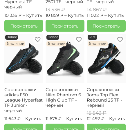
Hyperfast TF -
2501 TF - черный
TF - черный
черный
13 536 ₽
14 867 ₽
10 336 ₽ –
Купить
10 859 ₽ –
Купить
11 022 ₽ –
Купить
Посмотреть
Посмотреть
Посмотреть
Новое
Новое
-20%
В наличии
В наличии
В наличии
Сороконожки
Сороконожки
Сороконожки
adidas F50
Nike Phantom 6
Joma Top Flex
League Hyperfast
High Club TF -
Rebound 25 TF -
TF Junior -
черный
черный
черный
15 543 ₽
11 643 ₽ –
Купить
11 675 ₽ –
Купить
12 492 ₽ –
Купить
Посмотреть
Посмотреть
Посмотреть