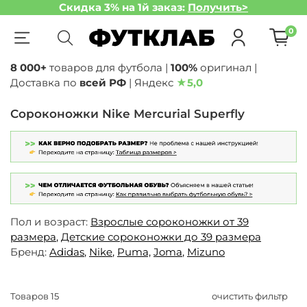
Скидка 3% на 1й заказ:
Получить>
0
8 000+
товаров для футбола |
100%
оригинал |
Доставка по
всей РФ
| Яндекс
★
5,0
Сороконожки Nike Mercurial Superfly
Пол и возраст:
Взрослые сороконожки от 39
размера
,
Детские сороконожки до 39 размера
Бренд:
Adidas
,
Nike
,
Puma,
Joma
,
Mizuno
Товаров
15
очистить фильтр