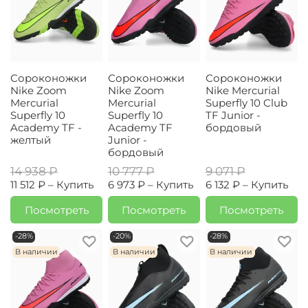
Сороконожки
Сороконожки
Сороконожки
Nike Zoom
Nike Zoom
Nike Mercurial
Mercurial
Mercurial
Superfly 10 Club
Superfly 10
Superfly 10
TF Junior -
Academy TF -
Academy TF
бордовый
желтый
Junior -
бордовый
14 938 ₽
10 777 ₽
9 071 ₽
11 512 ₽ –
Купить
6 973 ₽ –
Купить
6 132 ₽ –
Купить
Посмотреть
Посмотреть
Посмотреть
-28%
-20%
-28%
В наличии
В наличии
В наличии