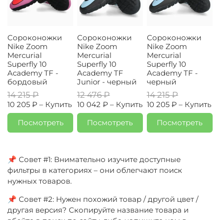
Сороконожки
Сороконожки
Сороконожки
Nike Zoom
Nike Zoom
Nike Zoom
Mercurial
Mercurial
Mercurial
Superfly 10
Superfly 10
Superfly 10
Academy TF -
Academy TF
Academy TF -
бордовый
Junior - черный
черный
14 215 ₽
12 476 ₽
14 215 ₽
10 205 ₽ –
Купить
10 042 ₽ –
Купить
10 205 ₽ –
Купить
Посмотреть
Посмотреть
Посмотреть
📌 Совет #1: Внимательно изучите доступные
фильтры в категориях – они облегчают поиск
нужных товаров.
📌 Совет #2: Нужен похожий товар / другой цвет /
другая версия? Скопируйте название товара и