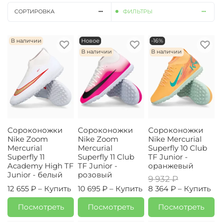
СОРТИРОВКА
ФИЛЬТРЫ
В наличии
Новое
-16%
В наличии
В наличии
Сороконожки
Сороконожки
Сороконожки
Nike Zoom
Nike Zoom
Nike Mercurial
Mercurial
Mercurial
Superfly 10 Club
Superfly 11
Superfly 11 Club
TF Junior -
Academy High TF
TF Junior -
оранжевый
Junior - белый
розовый
9 932 ₽
12 655 ₽ –
Купить
10 695 ₽ –
Купить
8 364 ₽ –
Купить
Посмотреть
Посмотреть
Посмотреть