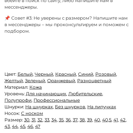
вбейте в поиск по сайту, либо напишите нам в
мессенджеры.
📌 Совет #3: Не уверены с размером? Напишите нам
в мессенджеры – мы проконсультируем и поможем с
подбором.
Цвет:
Белый
,
Черный
,
Красный
,
Синий
,
Розовый
,
Желтый
,
Зеленый
,
Оранжевый
,
Разноцветный
Материал:
Кожа
Уровень:
Для начинающих
,
Любительские
,
Полупрофи
,
Профессиональные
Шнурки:
На шнурках
,
Без шнурков
,
На липучках
Носок:
С носком
Размер:
30
,
31
,
32
,
33
,
34
,
35
,
36
,
37
,
38
,
39
,
40
,
40,5
,
41
,
42
,
43
,
44
,
45
,
46
,
47