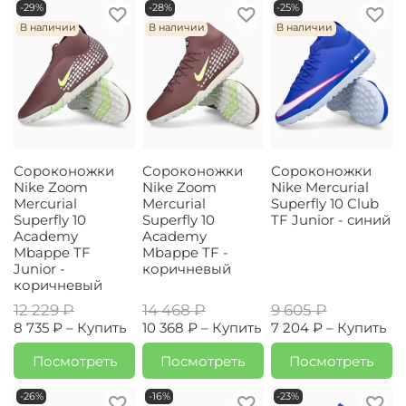
-29%
-28%
-25%
В наличии
В наличии
В наличии
Сороконожки
Сороконожки
Сороконожки
Nike Zoom
Nike Zoom
Nike Mercurial
Mercurial
Mercurial
Superfly 10 Club
Superfly 10
Superfly 10
TF Junior - синий
Academy
Academy
Mbappe TF
Mbappe TF -
Junior -
коричневый
коричневый
12 229 ₽
14 468 ₽
9 605 ₽
8 735 ₽ –
Купить
10 368 ₽ –
Купить
7 204 ₽ –
Купить
Посмотреть
Посмотреть
Посмотреть
-26%
-16%
-23%