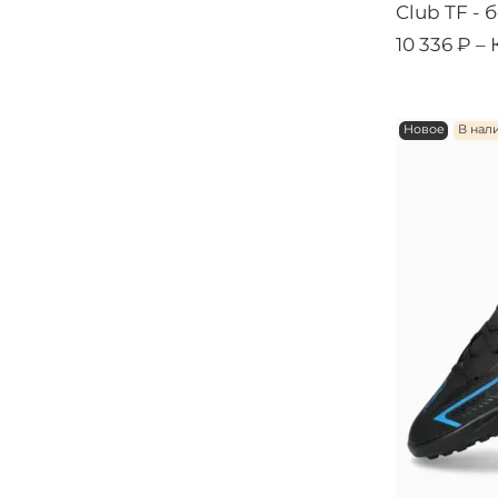
Club TF - 
10 336 ₽ –
Новое
В нал