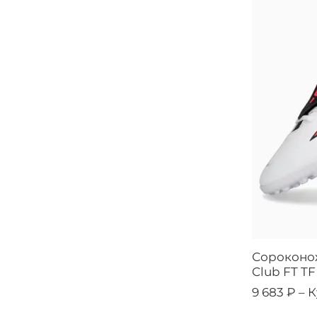
Сороконож
Club FT TF
9 683 ₽ –
К