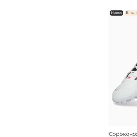
Новое
В нал
Сороконож