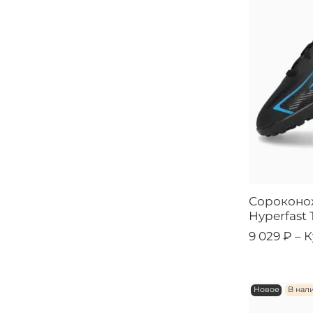
Сороконож
Hyperfast 
9 029 ₽ –
К
Новое
В нал