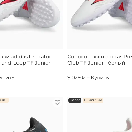
ки adidas Predator
Сороконожки adidas Pre
and-Loop TF Junior -
Club TF Junior - белый
упить
9 029 ₽ –
Купить
ичии
Новое
В наличии