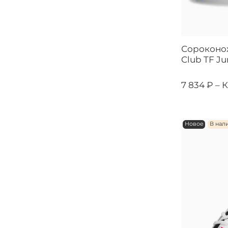
Сороконож
Club TF Ju
7 834 ₽ –
К
Новое
В нал