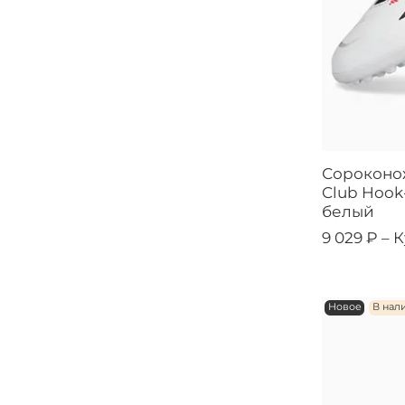
Сороконож
Club Hook-
белый
9 029 ₽ –
К
Новое
В нал