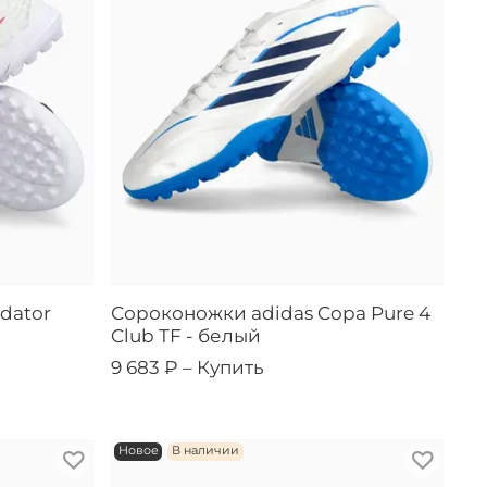
dator
Сороконожки adidas Copa Pure 4
й
Club TF - белый
9 683 ₽ –
Купить
Новое
В наличии