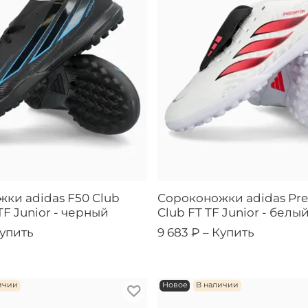
ки adidas F50 Club
Сороконожки adidas Pre
TF Junior - черный
Club FT TF Junior - белы
упить
9 683 ₽ –
Купить
ичии
Новое
В наличии