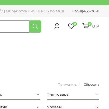
7 | Обработка 11-19 ПН-СБ по МСК
+7(911)453-76-11
0
0
0 ₽
Применить
Сбросить
р
Тип товара
тие
Уровень