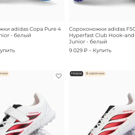
ки adidas Copa Pure 4
Сороконожки adidas F5
nior - белый
Hyperfast Club Hook-and
Junior - белый
упить
9 029 ₽ –
Купить
ичии
Новое
В наличии