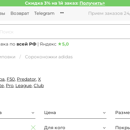
Скидка 3% на 1й заказ:
Получить>
вы
Возврат
Telegram
Прием заказов 24/
авка по
всей РФ
| Яндекс
★
5,0
иповки
Сороконожки adidas
pa
,
F50
,
Predator
,
X
te
,
Pro
,
League
,
Club
а
Цена
Разме
Для кого
Покры