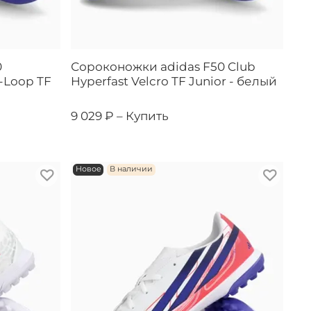
0
Сороконожки adidas F50 Club
-Loop TF
Hyperfast Velcro TF Junior - белый
9 029 ₽ –
Купить
Новое
В наличии