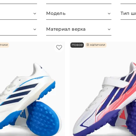
Модель
Тип ш
Материал верха
ичии
Новое
В наличии