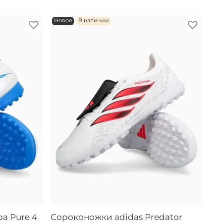
Новое
В наличии
a Pure 4
Сороконожки adidas Predator