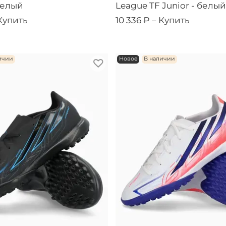
белый
League TF Junior - белый
Купить
10 336 ₽ –
Купить
ичии
Новое
В наличии