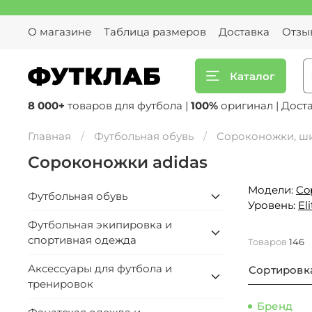
О магазине
Таблица размеров
Доставка
Отзы
Каталог
8 000+
товаров для футбола |
100%
оригинал | Дост
Главная
Футбольная обувь
Сороконожки, ш
Сороконожки adidas
Модели:
Co
Футбольная обувь
Уровень:
Eli
Футбольная экипировка и
спортивная одежда
Товаров
146
Аксессуары для футбола и
Сортировк
тренировок
Бренд