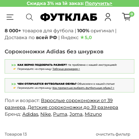
Скидка 3% на 1й заказ:
Получить>
0
8 000+
товаров для футбола |
100%
оригинал |
Доставка по
всей РФ
| Яндекс
★
5,0
Сороконожки Adidas без шнурков
Пол и возраст:
Взрослые сороконожки от 39
размера
,
Детские сороконожки до 39 размера
Бренд:
Adidas
,
Nike
,
Puma,
Joma
,
Mizuno
Товаров
13
очистить фильтр