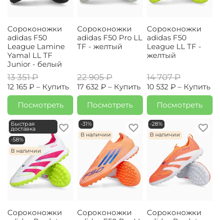
Сороконожки
Сороконожки
Сороконожки
adidas F50
adidas F50 Pro LL
adidas F50
League Lamine
TF - желтый
League LL TF -
Yamal LL TF
желтый
Junior - белый
13 351 ₽
22 905 ₽
14 707 ₽
12 165 ₽ –
Купить
17 632 ₽ –
Купить
10 532 ₽ –
Купить
Посмотреть
Посмотреть
Посмотреть
Быстрая
-31%
-28%
доставка
В наличии
В наличии
-58%
В наличии
Сороконожки
Сороконожки
Сороконожки