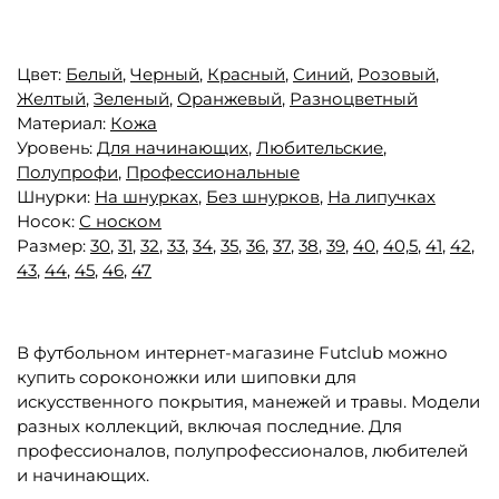
Цвет:
Белый
,
Черный
,
Красный
,
Синий
,
Розовый
,
Желтый
,
Зеленый
,
Оранжевый
,
Разноцветный
Материал:
Кожа
Уровень:
Для начинающих
,
Любительские
,
Полупрофи
,
Профессиональные
Шнурки:
На шнурках
,
Без шнурков
,
На липучках
Носок:
С носком
Размер:
30
,
31
,
32
,
33
,
34
,
35
,
36
,
37
,
38
,
39
,
40
,
40,5
,
41
,
42
,
43
,
44
,
45
,
46
,
47
В футбольном интернет-магазине Futclub можно
купить сороконожки или шиповки для
искусственного покрытия, манежей и травы. Модели
разных коллекций, включая последние. Для
профессионалов, полупрофессионалов, любителей
и начинающих.