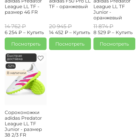
adidas Predator
adidas F50 Pro LL
adidas Predator
League LL TF -
TF - оранжевый
League LL TF
размер 46 FR
Junior -
оранжевый
14 762 ₽
20 945 ₽
11 874 ₽
6 254 ₽ –
Купить
14 452 ₽ –
Купить
8 529 ₽ –
Купить
Посмотреть
Посмотреть
Посмотреть
Быстрая
доставка
-52%
В наличии
Сороконожки
adidas Predator
League LL TF
Junior - размер
38 2/3 FR