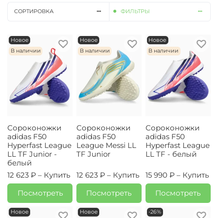
СОРТИРОВКА
ФИЛЬТРЫ
Новое
Новое
Новое
В наличии
В наличии
В наличии
Сороконожки
Сороконожки
Сороконожки
adidas F50
adidas F50
adidas F50
Hyperfast League
League Messi LL
Hyperfast League
LL TF Junior -
TF Junior
LL TF - белый
белый
12 623 ₽ –
Купить
12 623 ₽ –
Купить
15 990 ₽ –
Купить
Посмотреть
Посмотреть
Посмотреть
Новое
Новое
-26%