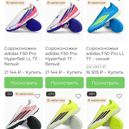
В наличии
В наличии
В наличии
Сороконожки
Сороконожки
Сороконожки
adidas F50 Pro
adidas F50 Pro
adidas F50 Pro LL
Hyperfast LL TF -
Hyperfast TF -
TF - синий
белый
белый
22 267 ₽
21 144 ₽ –
Купить
21 144 ₽ –
Купить
16 505 ₽ –
Купить
Посмотреть
Посмотреть
Посмотреть
-9%
В наличии
-23%
-28%
В наличии
В наличии