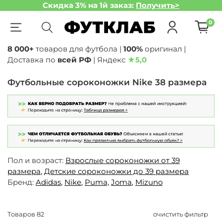
Скидка 3% на 1й заказ:
Получить>
0
8 000+
товаров для футбола |
100%
оригинал |
Доставка по
всей РФ
| Яндекс
★
5,0
Футбольные сороконожки Nike 38 размера
Пол и возраст:
Взрослые сороконожки от 39
размера
,
Детские сороконожки до 39 размера
Бренд:
Adidas
,
Nike
,
Puma,
Joma
,
Mizuno
Товаров
82
очистить фильтр