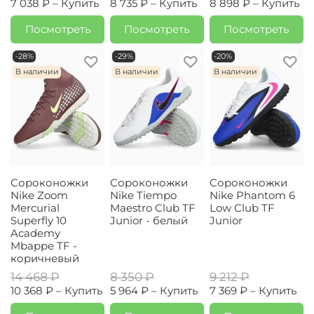
7 038 ₽ –
Купить
8 735 ₽ –
Купить
8 898 ₽ –
Купить
Посмотреть
Посмотреть
Посмотреть
-28%
-29%
-20%
В наличии
В наличии
В наличии
Сороконожки
Сороконожки
Сороконожки
Nike Zoom
Nike Tiempo
Nike Phantom 6
Mercurial
Maestro Club TF
Low Club TF
Superfly 10
Junior - белый
Junior
Academy
Mbappe TF -
коричневый
14 468 ₽
8 350 ₽
9 212 ₽
10 368 ₽ –
Купить
5 964 ₽ –
Купить
7 369 ₽ –
Купить