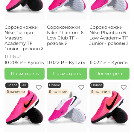
Сороконожки
Сороконожки
Сороконожки
Nike Tiempo
Nike Phantom 6
Nike Phantom 6
Maestro
Low Club TF -
Low Academy TF
Academy TF
розовый
Junior - розовый
Junior - розовый
11 116 ₽
10 205 ₽ –
Купить
11 022 ₽ –
Купить
11 022 ₽ –
Купить
Посмотреть
Посмотреть
Посмотреть
Новое
-4%
Новое
Новое
В наличии
В наличии
В наличии