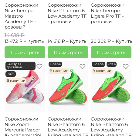
Сороконожки
Сороконожки
Сороконожки
Nike Tiempo
Nike Phantom 6
Nike Tiempo
Maestro
Low Academy TF
Ligera Pro TF -
Academy TF -
- розовый
розовый
розовый
14 018 ₽
13 472 ₽ –
Купить
14 616 ₽ –
Купить
20 209 ₽ –
Купить
Посмотреть
Посмотреть
Посмотреть
Быстрая
Новое
Новое
-20%
доставка
В наличии
В наличии
-40%
В наличии
Сороконожки
Сороконожки
Сороконожки
Nike Zoom
Nike Phantom 6
Nike Phantom 6
Mercurial Vapor
Low Academy
Low Academy
16 Academy Vini
Erling Haaland TF
Erling Haaland TF