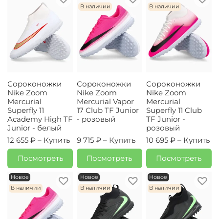
В наличии
В наличии
Сороконожки
Сороконожки
Сороконожки
Nike Zoom
Nike Zoom
Nike Zoom
Mercurial
Mercurial Vapor
Mercurial
Superfly 11
17 Club TF Junior
Superfly 11 Club
Academy High TF
- розовый
TF Junior -
Junior - белый
розовый
12 655 ₽ –
Купить
9 715 ₽ –
Купить
10 695 ₽ –
Купить
Посмотреть
Посмотреть
Посмотреть
Новое
Новое
Новое
В наличии
В наличии
В наличии