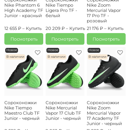
Nike Phantom 6
Nike Tiempo
Nike Zoom
High Academy TF
Ligera Pro TF -
Mercurial Vapor
Junior - красный
белый
17 Pro TF -
розовый
12 655 ₽ –
Купить
20 209 ₽ –
Купить
21 176 ₽ –
Купить
Посмотреть
Посмотреть
Посмотреть
Новое
Новое
Новое
В наличии
В наличии
В наличии
Сороконожки
Сороконожки
Сороконожки
Nike Tiempo
Nike Mercurial
Nike Zoom
Maestro Club TF
Vapor 17 Club TF
Mercurial Vapor
Junior - черный
Junior - черный
17 Academy TF
Junior - черный