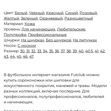
Цвет:
Белый
,
Черный
,
Красный
,
Синий
,
Розовый
,
Желтый
,
Зеленый
,
Оранжевый
,
Разноцветный
Материал:
Кожа
Уровень:
Для начинающих
,
Любительские
,
Полупрофи
,
Профессиональные
Шнурки:
На шнурках
,
Без шнурков
,
На липучках
Носок:
С носком
Размер:
30
,
31
,
32
,
33
,
34
,
35
,
36
,
37
,
38
,
39
,
40
,
40,5
,
41
,
42
,
43
,
44
,
45
,
46
,
47
В футбольном интернет-магазине Futclub можно
купить сороконожки или шиповки для
искусственного покрытия, манежей и травы. Модели
разных коллекций, включая последние. Для
профессионалов, полупрофессионалов, любителей
и начинающих.