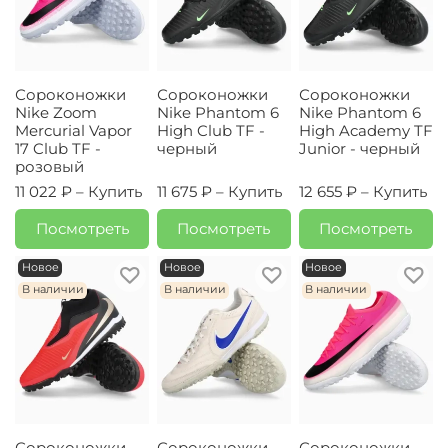
Сороконожки
Сороконожки
Сороконожки
Nike Zoom
Nike Phantom 6
Nike Phantom 6
Mercurial Vapor
High Club TF -
High Academy TF
17 Club TF -
черный
Junior - черный
розовый
11 022 ₽ –
Купить
11 675 ₽ –
Купить
12 655 ₽ –
Купить
Посмотреть
Посмотреть
Посмотреть
Новое
Новое
Новое
В наличии
В наличии
В наличии
Сороконожки
Сороконожки
Сороконожки