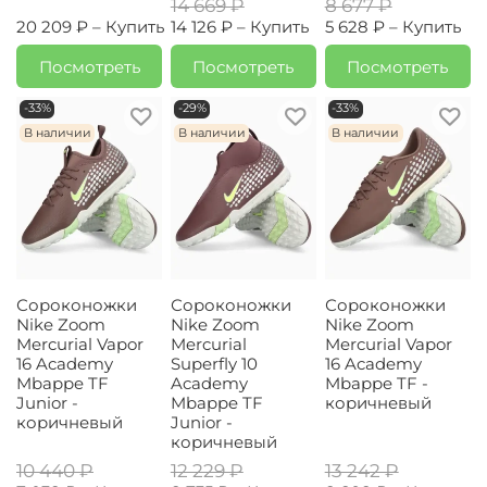
14 669 ₽
8 677 ₽
20 209 ₽ –
Купить
14 126 ₽ –
Купить
5 628 ₽ –
Купить
Посмотреть
Посмотреть
Посмотреть
-33%
-29%
-33%
В наличии
В наличии
В наличии
Сороконожки
Сороконожки
Сороконожки
Nike Zoom
Nike Zoom
Nike Zoom
Mercurial Vapor
Mercurial
Mercurial Vapor
16 Academy
Superfly 10
16 Academy
Mbappe TF
Academy
Mbappe TF -
Junior -
Mbappe TF
коричневый
коричневый
Junior -
коричневый
10 440 ₽
12 229 ₽
13 242 ₽