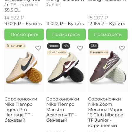
Jr. TF - размер
Junior
38,5 EU
14 922 ₽
15 207 ₽
9 026 ₽ –
Купить
11 022 ₽ –
Купить
12 165 ₽ –
Купить
Посмотреть
Посмотреть
Посмотреть
В наличии
Новое
-4%
-35%
В наличии
В наличии
Сороконожки
Сороконожки
Сороконожки
Nike Tiempo
Nike Tiempo
Nike Zoom
Ligera Pro
Maestro
Mercurial Vapor
Heritage TF -
Academy TF -
16 Club Mbappe
бежевый
бежевый
TF Junior -
коричневый