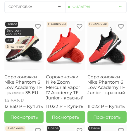
СОРТИРОВКА
ФИЛЬТРЫ
Новое
В наличии
В наличии
Быстрая
доставка
-13%
В наличии
Сороконожки
Сороконожки
Сороконожки
Nike Phantom 6
Nike Zoom
Nike Phantom 6
Low Academy TF
Mercurial Vapor
Low Academy TF
- размер 38 EU
17 Academy TF
Junior - красный
Junior - красный
14 686 ₽
12 850 ₽ –
Купить
11 022 ₽ –
Купить
11 022 ₽ –
Купить
Посмотреть
Посмотреть
Посмотреть
В наличии
Новое
Новое