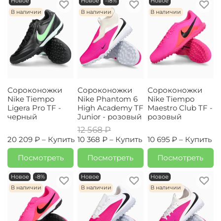
Новое
Новое
-18%
Новое
В наличии
В наличии
В наличии
Сороконожки
Сороконожки
Сороконожки
Nike Tiempo
Nike Phantom 6
Nike Tiempo
Ligera Pro TF -
High Academy TF
Maestro Club TF -
черный
Junior - розовый
розовый
12 568 ₽
20 209 ₽ –
Купить
10 368 ₽ –
Купить
10 695 ₽ –
Купить
Посмотреть
Посмотреть
Посмотреть
Новое
-8%
Новое
Новое
В наличии
В наличии
В наличии