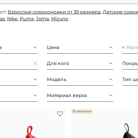
ст:
Взрослые сороконожки от 39 размера
,
Детские соро
as
,
Nike
,
Puma,
Joma
,
Mizuno
а
Цена
Раз
Для кого
Покры
Модель
Тип ш
Материал верха
В наличии