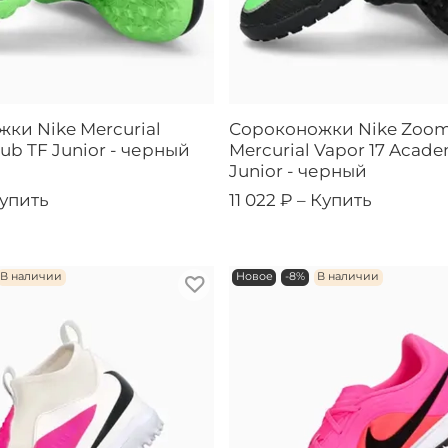
ки Nike Mercurial
Сороконожки Nike Zoo
lub TF Junior - черный
Mercurial Vapor 17 Acad
Junior - черный
упить
11 022 ₽ –
Купить
В наличии
Новое
-8%
В наличии