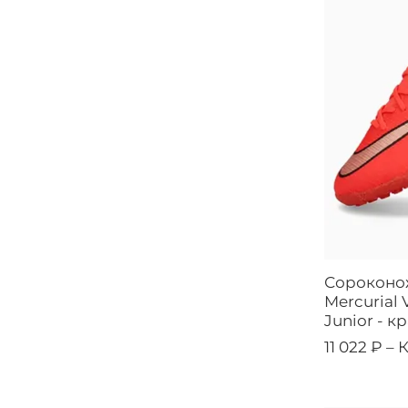
Сороконо
Mercurial 
Junior - к
11 022 ₽ –
К