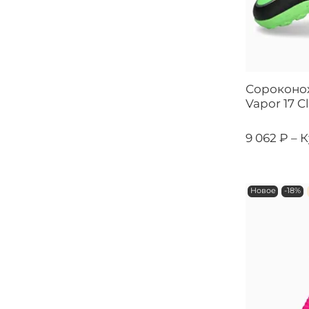
Сороконож
Vapor 17 C
9 062 ₽ –
К
Новое
-18%