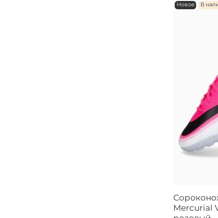
Новое
В нал
Сороконо
Mercurial 