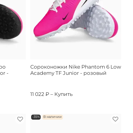
po
Сороконожки Nike Phantom 6 Low
or -
Academy TF Junior - розовый
11 022 ₽ –
Купить
-35%
В наличии