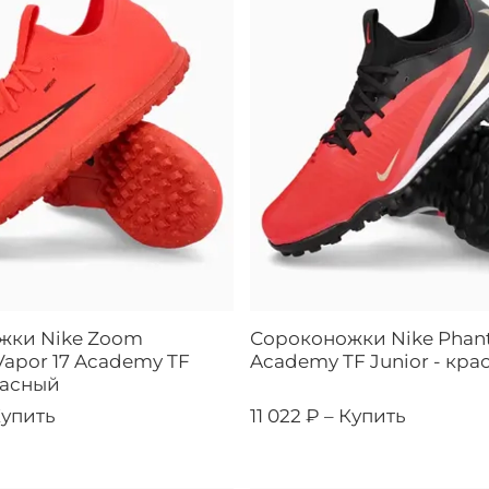
жки Nike Zoom
Сороконожки Nike Phan
Vapor 17 Academy TF
Academy TF Junior - кра
расный
упить
11 022 ₽ –
Купить