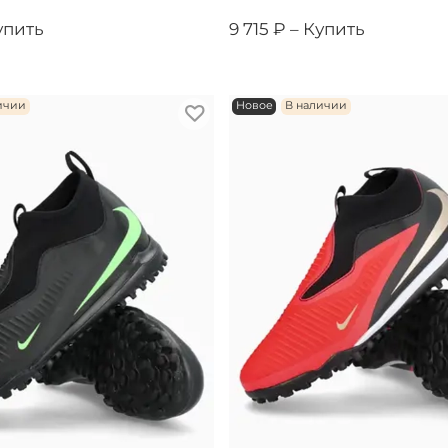
упить
9 715 ₽ –
Купить
ичии
Новое
В наличии