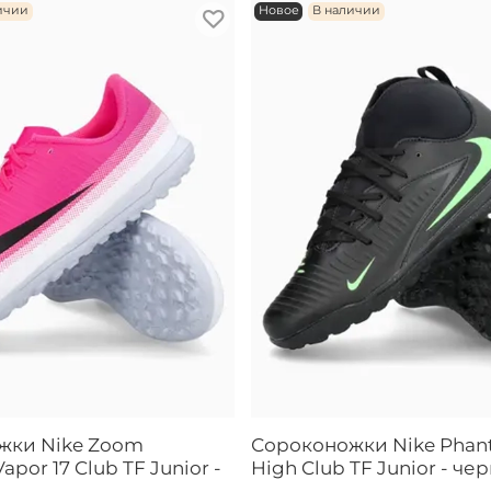
ичии
Новое
В наличии
жки Nike Zoom
Сороконожки Nike Phan
Vapor 17 Club TF Junior -
High Club TF Junior - че