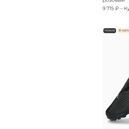
розовый
9 715 ₽ –
К
Новое
В нал