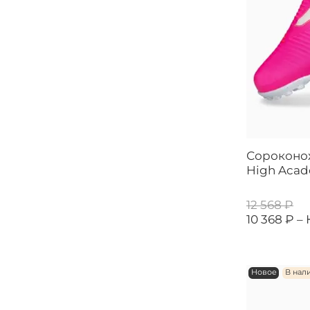
Сороконо
High Acad
12 568 ₽
10 368 ₽ –
Новое
В нал