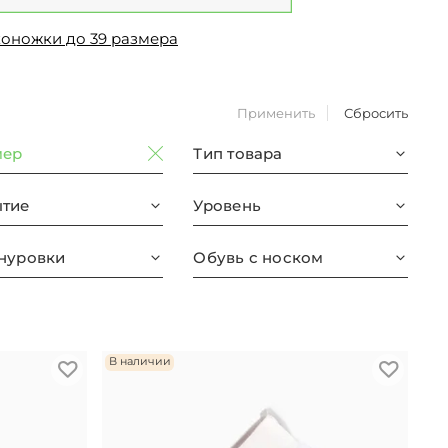
коножки до 39 размера
Применить
Сбросить
мер
Тип товара
тие
Уровень
нуровки
Обувь с носком
В наличии