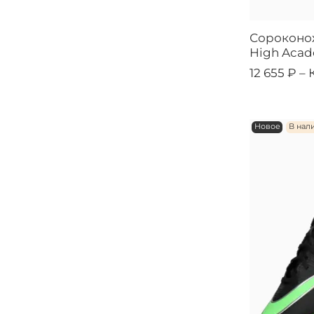
Сороконо
High Acad
12 655 ₽ –
Новое
В нал