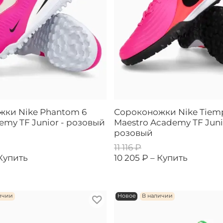
жки Nike Phantom 6
Сороконожки Nike Tiem
emy TF Junior - розовый
Maestro Academy TF Juni
розовый
11 116 ₽
Купить
10 205 ₽ –
Купить
ичии
Новое
В наличии