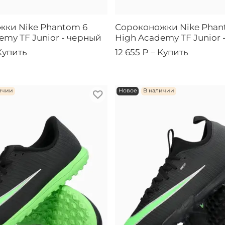
жки Nike Phantom 6
Сороконожки Nike Phan
emy TF Junior - черный
High Academy TF Junior 
Купить
12 655 ₽ –
Купить
ичии
Новое
В наличии