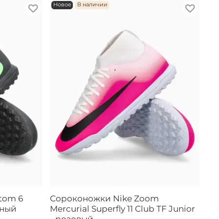
Новое
В наличии
tom 6
Сороконожки Nike Zoom
рный
Mercurial Superfly 11 Club TF Junior