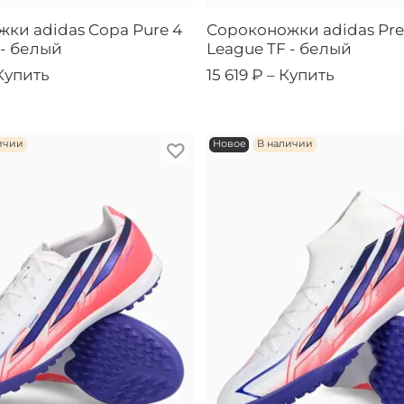
ки adidas Copa Pure 4
Сороконожки adidas Pre
 - белый
League TF - белый
Купить
15 619 ₽ –
Купить
ичии
Новое
В наличии