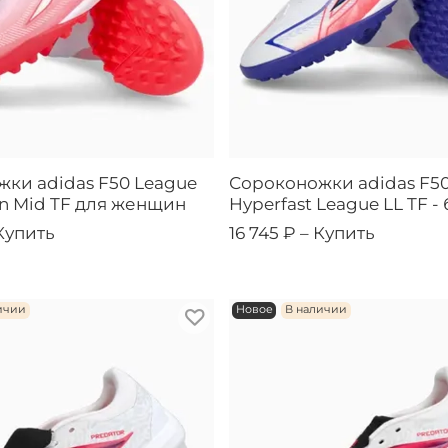
ки adidas F50 League
Сороконожки adidas F5
on Mid TF для женщин
Hyperfast League LL TF -
Купить
16 745 ₽ –
Купить
ичии
Новое
В наличии