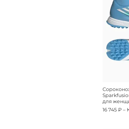
Сороконож
Sparkfusio
для женщи
16 745 ₽ –