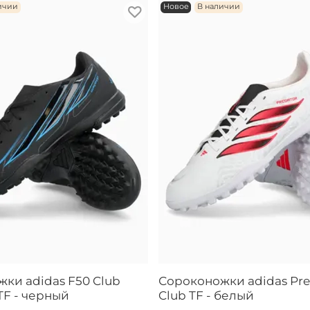
ичии
Новое
В наличии
ки adidas F50 Club
Сороконожки adidas Pre
TF - черный
Club TF - белый