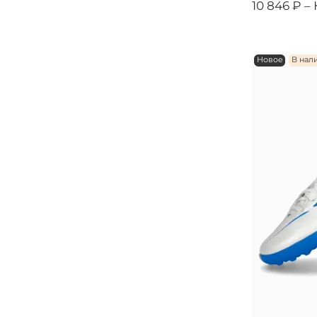
10 846 ₽ –
Новое
В нал