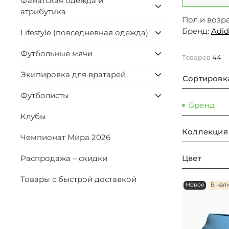
Фанатская одежда и
атрибутика
Пол и возра
Бренд:
Adid
Lifestyle (повседневная одежда)
Футбольные мячи
Товаров
44
Экипировка для вратарей
Сортировк
Футболисты
Бренд
Клубы
Коллекция
Чемпионат Мира 2026
Цвет
Распродажа – скидки
Товары с быстрой доставкой
Новое
В нал