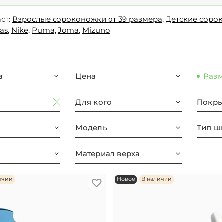
ст:
Взрослые сороконожки от 39 размера
,
Детские соро
as
,
Nike
,
Puma,
Joma
,
Mizuno
а
Цена
Раз
Для кого
Покры
Модель
Тип ш
Материал верха
ичии
Новое
В наличии