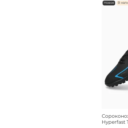
Новое
В нал
Сороконож
Hyperfast 