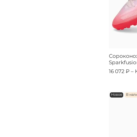
Сороконож
Sparkfusi
16 072 ₽ –
Новое
В нал