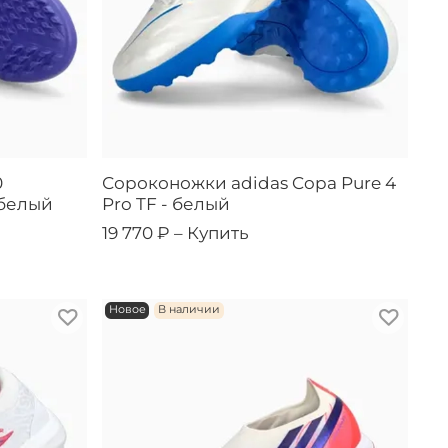
0
Сороконожки adidas Copa Pure 4
 белый
Pro TF - белый
19 770 ₽ –
Купить
Новое
В наличии