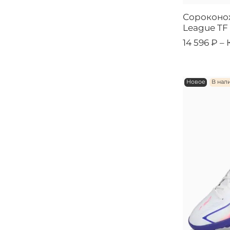
Сороконож
League TF
14 596 ₽ –
Новое
В нал