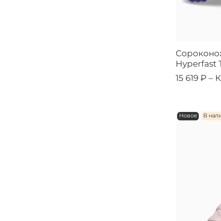
Сороконож
Hyperfast 
15 619 ₽ –
К
Новое
В нал