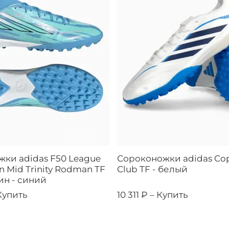
ки adidas F50 League
Сороконожки adidas Cop
n Mid Trinity Rodman TF
Club TF - белый
н - синий
Купить
10 311 ₽ –
Купить