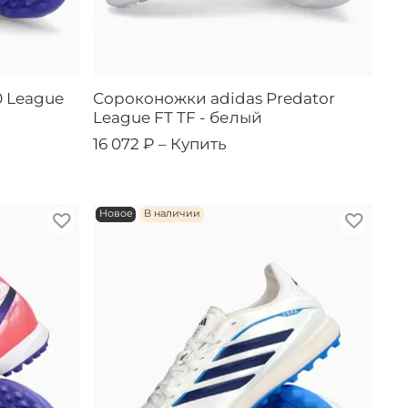
0 League
Сороконожки adidas Predator
League FT TF - белый
16 072 ₽ –
Купить
Новое
В наличии