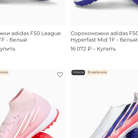
ки adidas F50 League
Сороконожки adidas F5
TF - белый
Hyperfast Mid TF - белый
упить
16 072 ₽ –
Купить
ичии
Новое
В наличии