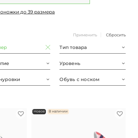
коножки до 39 размера
Применить
Сбросить
мер
Тип товара
тие
Уровень
нуровки
Обувь с носком
Новое
В наличии