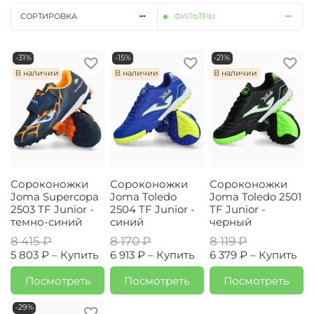
СОРТИРОВКА
ФИЛЬТРЫ
-31%
-15%
-21%
В наличии
В наличии
В наличии
Сороконожки
Сороконожки
Сороконожки
Joma Supercopa
Joma Toledo
Joma Toledo 2501
2503 TF Junior -
2504 TF Junior -
TF Junior -
темно-синий
синий
черный
8 415 ₽
8 170 ₽
8 119 ₽
5 803 ₽ –
Купить
6 913 ₽ –
Купить
6 379 ₽ –
Купить
Посмотреть
Посмотреть
Посмотреть
-29%