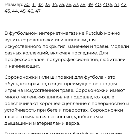
Размер:
30
,
31
,
32
,
33
,
34
,
35
,
36
,
37
,
38
,
39
,
40
,
40,5
,
41
,
42
,
43
,
44
,
45
,
46
,
47
В футбольном интернет-магазине Futclub можно
купить сороконожки или шиповки для
искусственного покрытия, манежей и травы. Модели
разных коллекций, включая последние. Для
профессионалов, полупрофессионалов, любителей
и начинающих.
Сороконожки (или шиповки) для футбола - это
обувь, которая подходит преимущественно для
игры на искусственной траве. Сороконожки имеют
много маленьких шипов на подошве, которые
обеспечивают хорошее сцепление с поверхностью и
устойчивость при беге и поворотах. Сороконожки
также отличаются легкостью, удобством и
дышащими материалами верха.