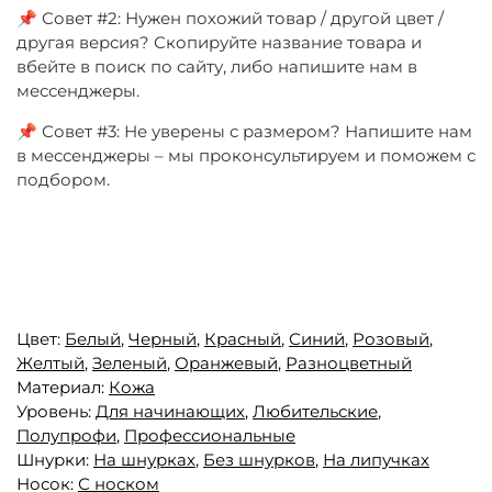
📌 Совет #2: Нужен похожий товар / другой цвет /
другая версия? Скопируйте название товара и
вбейте в поиск по сайту, либо напишите нам в
мессенджеры.
📌 Совет #3: Не уверены с размером? Напишите нам
в мессенджеры – мы проконсультируем и поможем с
подбором.
Цвет:
Белый
,
Черный
,
Красный
,
Синий
,
Розовый
,
Желтый
,
Зеленый
,
Оранжевый
,
Разноцветный
Материал:
Кожа
Уровень:
Для начинающих
,
Любительские
,
Полупрофи
,
Профессиональные
Шнурки:
На шнурках
,
Без шнурков
,
На липучках
Носок:
С носком