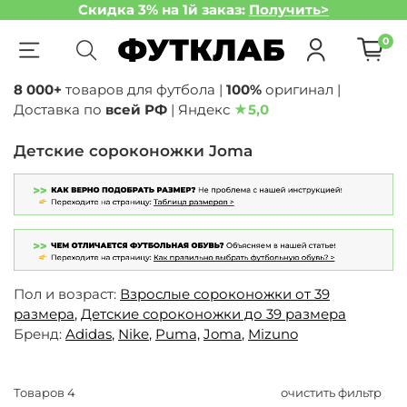
Скидка 3% на 1й заказ:
Получить>
0
8 000+
товаров для футбола |
100%
оригинал |
Доставка по
всей РФ
| Яндекс
★
5,0
Детские сороконожки Joma
Пол и возраст:
Взрослые сороконожки от 39
размера
,
Детские сороконожки до 39 размера
Бренд:
Adidas
,
Nike
,
Puma,
Joma
,
Mizuno
Товаров
4
очистить фильтр