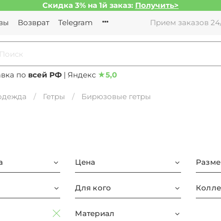
Скидка 3% на 1й заказ:
Получить>
вы
Возврат
Telegram
Прием заказов 24/
авка по
всей РФ
| Яндекс
★
5,0
 одежда
Гетры
Бирюзовые гетры
а
Цена
Разме
Для кого
Колле
Материал