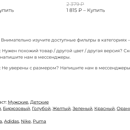
2 379 ₽
упить
1 815 ₽ –
Купить
1: Внимательно изучите доступные фильтры в категориях 
: Нужен похожий товар / другой цвет / другая версия? С
о напишите нам в мессенджеры.
3: Не уверены с размером? Напишите нам в мессенджер
аст:
Мужские
,
Детские
й
,
Бирюзовый
,
Голубой
,
Желтый
,
Зеленый
,
Красный
,
Оран
a
,
Adidas
,
Nike
,
Puma