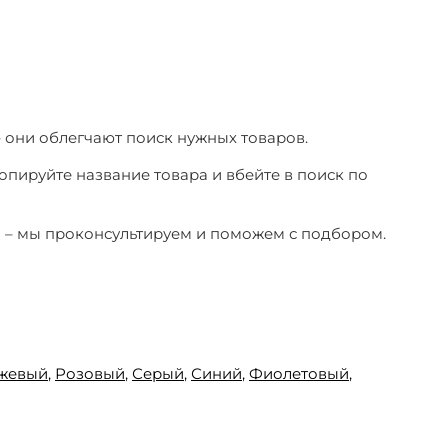
– они облегчают поиск нужных товаров.
копируйте название товара и вбейте в поиск по
ы – мы проконсультируем и поможем с подбором.
жевый
,
Розовый
,
Серый
,
Синий
,
Фиолетовый
,