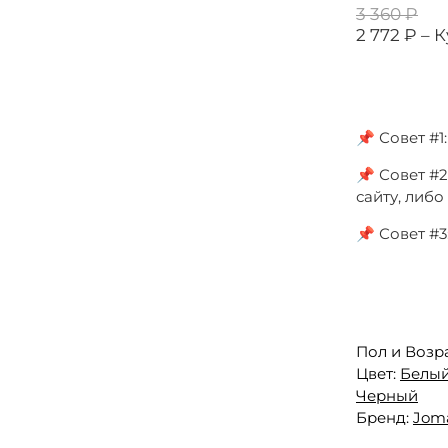
3 360 ₽
2 772 ₽ –
К
📌 Совет #
📌 Совет #2
сайту, либ
📌 Совет #
Пол и Возр
Цвет:
Белы
Черный
Бренд:
Jom