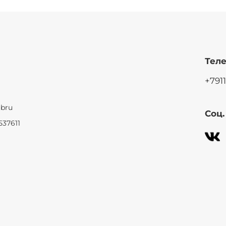
Теле
+791
ubru
Соц
537611