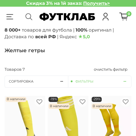
Скидка 3% на 1й заказ:
Получить>
0
8 000+
товаров для футбола |
100%
оригинал |
Доставка по
всей РФ
| Яндекс
★
5,0
Желтые гетры
Товаров
7
очистить фильтр
СОРТИРОВКА
ФИЛЬТРЫ
В наличии
-19%
-29%
В наличии
В наличии