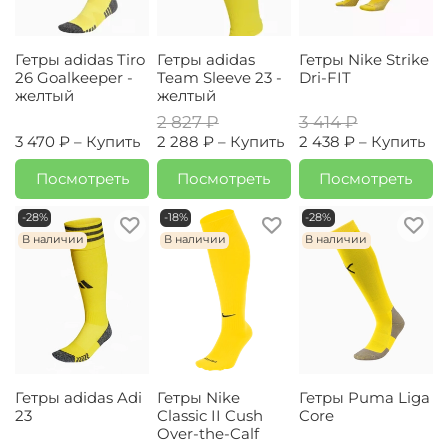
Гетры adidas Tiro
Гетры adidas
Гетры Nike Strike
26 Goalkeeper -
Team Sleeve 23 -
Dri-FIT
желтый
желтый
2 827 ₽
3 414 ₽
3 470 ₽ –
Купить
2 288 ₽ –
Купить
2 438 ₽ –
Купить
Посмотреть
Посмотреть
Посмотреть
-28%
-18%
-28%
В наличии
В наличии
В наличии
Гетры adidas Adi
Гетры Nike
Гетры Puma Liga
23
Classic II Cush
Core
Over-the-Calf