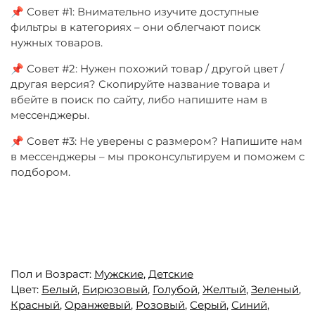
📌 Совет #1: Внимательно изучите доступные
фильтры в категориях – они облегчают поиск
нужных товаров.
📌 Совет #2: Нужен похожий товар / другой цвет /
другая версия? Скопируйте название товара и
вбейте в поиск по сайту, либо напишите нам в
мессенджеры.
📌 Совет #3: Не уверены с размером? Напишите нам
в мессенджеры – мы проконсультируем и поможем с
подбором.
Пол и Возраст:
Мужские
,
Детские
Цвет:
Белый
,
Бирюзовый
,
Голубой
,
Желтый
,
Зеленый
,
Красный
,
Оранжевый
,
Розовый
,
Серый
,
Синий
,