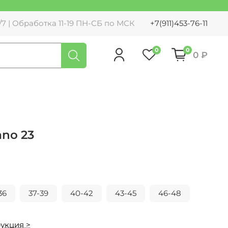
7 | Обработка 11-19 ПН-СБ по МСК
+7(911)453-76-11
0
0
0 ₽
ano 23
36
37-39
40-42
43-45
46-48
укция >