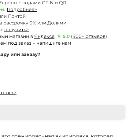
 Европы c кодами GTIN и QR
ей.
Подробнее>
или Почтой
 в рассрочку 0% или Долями
з
:
получить>
ный магазин в
Яндексе
:
★ 5,0
(
400+ отзывов
)
ем под заказ – напишите нам
ару или заказу?
-ответ>
 - это тренировочная экипировка, которая