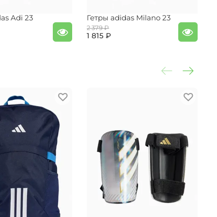
as Adi 23
Гетры adidas Milano 23
Г
2 379 ₽
2
1 815 ₽
1