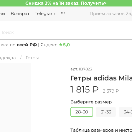
Скидка 3% на 1й заказ:
Получить>
вы
Возврат
Telegram
Прием заказов 24/
авка по
всей РФ
| Яндекс
★
5,0
 одежда
Гетры
арт.
IB7823
Гетры adidas Mil
1 815 ₽
2 379 ₽
Выберите размер
28-30
31-33
34-
Таблица размеров и инстр