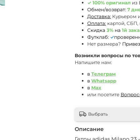
✓
100% оригинал
из
Обмен/возврат:
7 дн
Доставка:
Курьером 
Оплата:
картой, СБП,
Скидка
3%
на
1й зака
Футклаб:
✓
проверен
Нет размера?
Привез
Возникли вопросы по тов
Напишите нам:
в
Телеграм
в
Whatsapp
в
Max
или посетите
Вопрос
Выбрать
Описание
Гетры adidas Milano 23