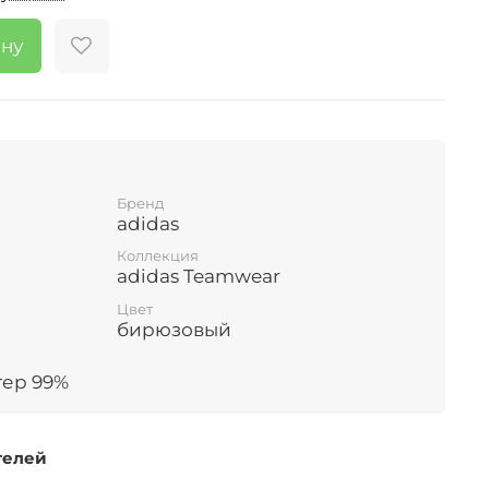
ину
Бренд
adidas
Коллекция
adidas Teamwear
Цвет
бирюзовый
тер 99%
телей