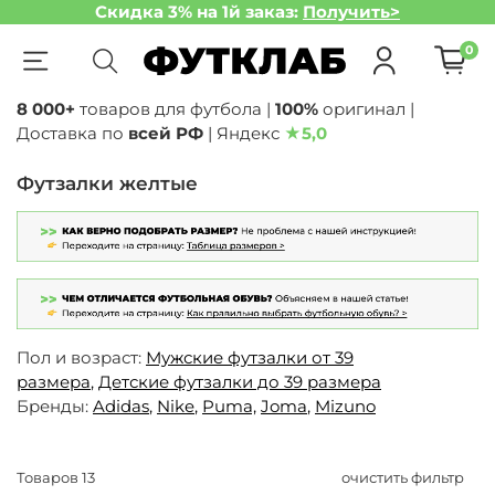
Скидка 3% на 1й заказ:
Получить>
0
8 000+
товаров для футбола |
100%
оригинал |
Доставка по
всей РФ
| Яндекс
★
5,0
Футзалки желтые
Пол и возраст:
Мужские футзалки от 39
размера
,
Детские футзалки до 39 размера
Бренды:
Adidas
,
Nike
,
Puma,
Joma
,
Mizuno
Товаров
13
очистить фильтр