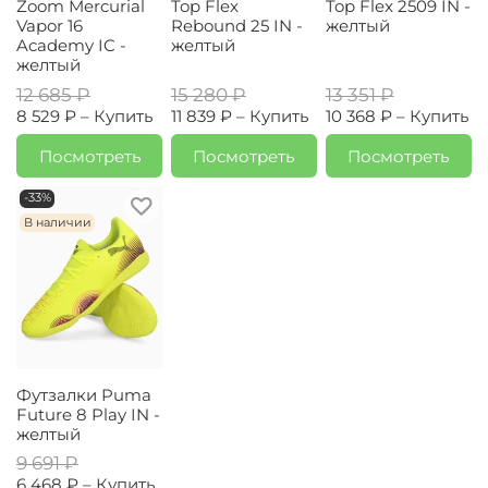
Zoom Mercurial
Top Flex
Top Flex 2509 IN -
Vapor 16
Rebound 25 IN -
желтый
Academy IC -
желтый
желтый
12 685 ₽
15 280 ₽
13 351 ₽
8 529 ₽ –
Купить
11 839 ₽ –
Купить
10 368 ₽ –
Купить
Посмотреть
Посмотреть
Посмотреть
-33%
В наличии
Футзалки Puma
Future 8 Play IN -
желтый
9 691 ₽
6 468 ₽ –
Купить