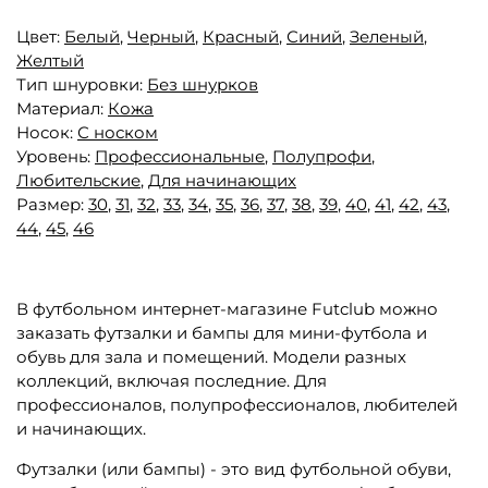
Цвет:
Белый
,
Черный
,
Красный
,
Синий
,
Зеленый
,
Желтый
Тип шнуровки:
Без шнурков
Материал:
Кожа
Носок:
С носком
Уровень:
Профессиональные
,
Полупрофи
,
Любительские
,
Для начинающих
Размер:
30
,
31
,
32
,
33
,
34
,
35
,
36
,
37
,
38
,
39
,
40
,
41
,
42
,
43
,
44
,
45
,
46
В футбольном интернет-магазине Futclub можно
заказать футзалки и бампы для мини-футбола и
обувь для зала и помещений. Модели разных
коллекций, включая последние. Для
профессионалов, полупрофессионалов, любителей
и начинающих.
Футзалки (или бампы) - это вид футбольной обуви,