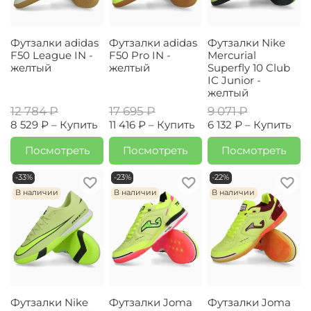
Футзалки adidas
Футзалки adidas
Футзалки Nike
F50 League IN -
F50 Pro IN -
Mercurial
желтый
желтый
Superfly 10 Club
IC Junior -
желтый
12 784 ₽
17 695 ₽
9 071 ₽
8 529 ₽ –
Купить
11 416 ₽ –
Купить
6 132 ₽ –
Купить
Посмотреть
Посмотреть
Посмотреть
-33%
-23%
-22%
В наличии
В наличии
В наличии
Футзалки Nike
Футзалки Joma
Футзалки Joma