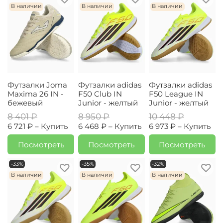
В наличии
В наличии
В наличии
Футзалки Joma
Футзалки adidas
Футзалки adidas
Maxima 26 IN -
F50 Club IN
F50 League IN
бежевый
Junior - желтый
Junior - желтый
8 401 ₽
8 950 ₽
10 448 ₽
6 721 ₽ –
Купить
6 468 ₽ –
Купить
6 973 ₽ –
Купить
Посмотреть
Посмотреть
Посмотреть
-33%
-35%
-32%
В наличии
В наличии
В наличии