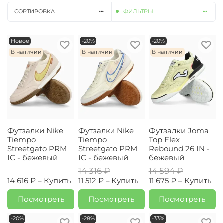
СОРТИРОВКА
ФИЛЬТРЫ
Новое
-20%
-20%
В наличии
В наличии
В наличии
Футзалки Nike
Футзалки Nike
Футзалки Joma
Tiempo
Tiempo
Top Flex
Streetgato PRM
Streetgato PRM
Rebound 26 IN -
IC - бежевый
IC - бежевый
бежевый
14 316 ₽
14 594 ₽
14 616 ₽ –
Купить
11 512 ₽ –
Купить
11 675 ₽ –
Купить
Посмотреть
Посмотреть
Посмотреть
-20%
-28%
-33%