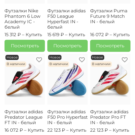
Футзалки Nike
Футзалки adidas
Футзалки Puma
Phantom 6 Low
F50 League
Future 9 Match
Academy IC -
Hyperfast IN -
IN - белый
белый
белый
15 312 ₽ –
Купить
15 619 ₽ –
Купить
16 072 ₽ –
Купить
Посмотреть
Посмотреть
Посмотреть
Новое
Новое
Новое
В наличии
В наличии
В наличии
Футзалки adidas
Футзалки adidas
Футзалки adidas
Predator League
F50 Pro Hyperfast
Predator Pro FT
FT IN - белый
IN - белый
IN - белый
16 072 ₽ –
Купить
22 123 ₽ –
Купить
22 123 ₽ –
Купить