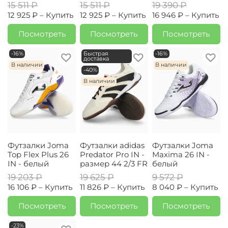
15 511 ₽
15 511 ₽
19 390 ₽
12 925 ₽ –
Купить
12 925 ₽ –
Купить
16 946 ₽ –
Купить
Посмотреть
Посмотреть
Посмотреть
-16%
Быстрая
-16%
доставка
В наличии
В наличии
-40%
В наличии
Футзалки Joma
Футзалки adidas
Футзалки Joma
Top Flex Plus 26
Predator Pro IN -
Maxima 26 IN -
IN - белый
размер 44 2/3 FR
белый
19 203 ₽
19 625 ₽
9 572 ₽
16 106 ₽ –
Купить
11 826 ₽ –
Купить
8 040 ₽ –
Купить
Посмотреть
Посмотреть
Посмотреть
-23%