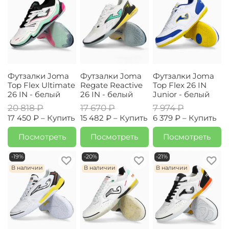
Футзалки Joma
Футзалки Joma
Футзалки Joma
Top Flex Ultimate
Regate Reactive
Top Flex 26 IN
26 IN - белый
26 IN - белый
Junior - белый
20 818 ₽
17 670 ₽
7 974 ₽
17 450 ₽ –
Купить
15 482 ₽ –
Купить
6 379 ₽ –
Купить
Посмотреть
Посмотреть
Посмотреть
-19%
-20%
-21%
В наличии
В наличии
В наличии