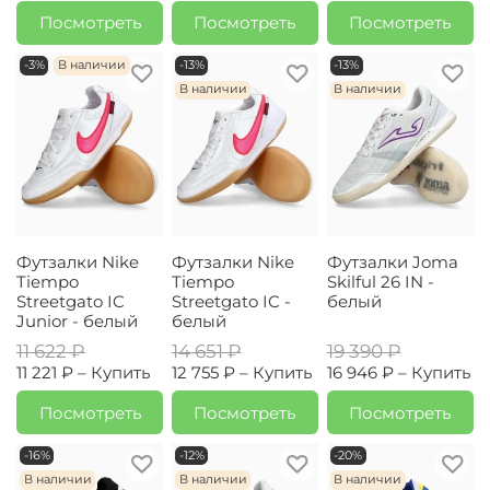
Посмотреть
Посмотреть
Посмотреть
-3%
В наличии
-13%
-13%
В наличии
В наличии
Футзалки Nike
Футзалки Nike
Футзалки Joma
Tiempo
Tiempo
Skilful 26 IN -
Streetgato IC
Streetgato IC -
белый
Junior - белый
белый
11 622 ₽
14 651 ₽
19 390 ₽
11 221 ₽ –
Купить
12 755 ₽ –
Купить
16 946 ₽ –
Купить
Посмотреть
Посмотреть
Посмотреть
-16%
-12%
-20%
В наличии
В наличии
В наличии