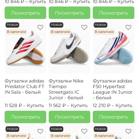
10 846 ₽ –
Купить
10 846 ₽ –
Купить
10 846 ₽ –
Купить
Посмотреть
Посмотреть
Посмотреть
Новое
Новое
Новое
В наличии
В наличии
В наличии
Футзалки adidas
Футзалки Nike
Футзалки adidas
Predator Club FT
Tiempo
F50 Hyperfast
IN Sala - белый
Streetgato IC
League IN Junior
Junior - белый
- белый
11 528 ₽ –
Купить
11 562 ₽ –
Купить
12 210 ₽ –
Купить
Посмотреть
Посмотреть
Посмотреть
Новое
Новое
Новое
В наличии
В наличии
В наличии