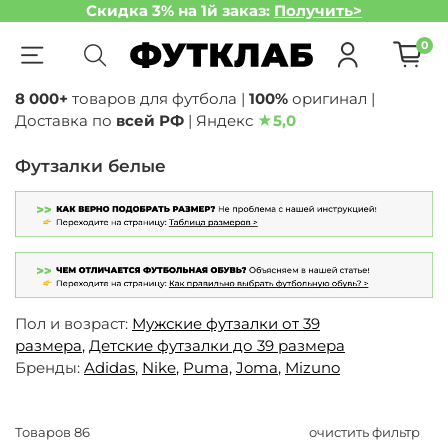
Скидка 3% на 1й заказ:
Получить>
0
8 000+
товаров для футбола |
100%
оригинал |
Доставка по
всей РФ
| Яндекс
★
5,0
Футзалки белые
Пол и возраст:
Мужские футзалки от 39
размера
,
Детские футзалки до 39 размера
Бренды:
Adidas
,
Nike
,
Puma,
Joma
,
Mizuno
Товаров
86
очистить фильтр