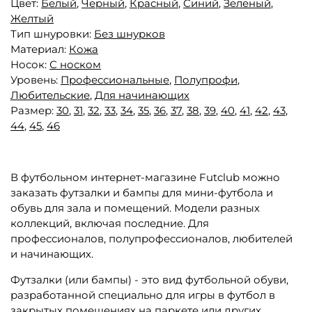
Цвет:
Белый
,
Черный
,
Красный
,
Синий
,
Зеленый
,
Желтый
Тип шнуровки:
Без шнурков
Материал:
Кожа
Носок:
С носком
Уровень:
Профессиональные
,
Полупрофи
,
Любительские
,
Для начинающих
Размер:
30
,
31
,
32
,
33
,
34
,
35
,
36
,
37
,
38
,
39
,
40
,
41
,
42
,
43
,
44
,
45
,
46
В футбольном интернет-магазине Futclub можно
заказать футзалки и бампы для мини-футбола и
обувь для зала и помещений. Модели разных
коллекций, включая последние. Для
профессионалов, полупрофессионалов, любителей
и начинающих.
Футзалки (или бампы) - это вид футбольной обуви,
разработанной специально для игры в футбол в
закрытых помещениях на паркете или других