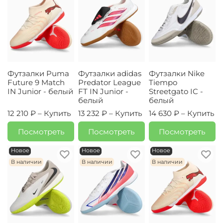
Футзалки Puma
Футзалки adidas
Футзалки Nike
Future 9 Match
Predator League
Tiempo
IN Junior - белый
FT IN Junior -
Streetgato IC -
белый
белый
12 210 ₽ –
Купить
13 232 ₽ –
Купить
14 630 ₽ –
Купить
Посмотреть
Посмотреть
Посмотреть
Новое
Новое
Новое
В наличии
В наличии
В наличии