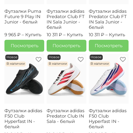
Футзалки Puma
Футзалки adidas
Футзалки adidas
Future 9 Play IN
Predator Club FT
Predator Club FT
Junior - белый
IN Sala Junior -
IN Sala Junior -
белый
белый
9 965 ₽ –
Купить
10 311 ₽ –
Купить
10 311 ₽ –
Купить
Посмотреть
Посмотреть
Посмотреть
Новое
Новое
Новое
В наличии
В наличии
В наличии
Футзалки adidas
Футзалки adidas
Футзалки adidas
F50 Club
Predator Club IN
F50 Club
Hyperfast IN -
Sala - белый
Hyperfast IN -
белый
белый