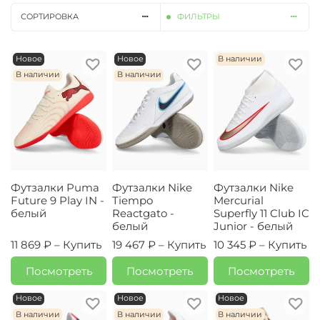
СОРТИРОВКА
ФИЛЬТРЫ
Новое
Новое
В наличии
В наличии
В наличии
Футзалки Puma
Футзалки Nike
Футзалки Nike
Future 9 Play IN -
Tiempo
Mercurial
белый
Reactgato -
Superfly 11 Club IC
белый
Junior - белый
11 869 ₽ –
Купить
19 467 ₽ –
Купить
10 345 ₽ –
Купить
Посмотреть
Посмотреть
Посмотреть
Новое
Новое
Новое
В наличии
В наличии
В наличии