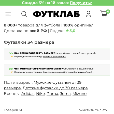
Скидка 3% на 1й заказ:
Получить>
0
8 000+
товаров для футбола |
100%
оригинал |
Доставка по
всей РФ
| Яндекс
★
5,0
Футзалки 34 размера
Пол и возраст:
Мужские футзалки от 39
размера
,
Детские футзалки до 39 размера
Бренды:
Adidas
,
Nike
,
Puma,
Joma
,
Mizuno
Товаров
61
очистить фильтр