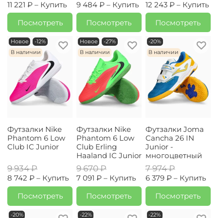
11 221 ₽ –
Купить
9 484 ₽ –
Купить
12 243 ₽ –
Купить
Посмотреть
Посмотреть
Посмотреть
Новое
-12%
Новое
-27%
-20%
В наличии
В наличии
В наличии
Футзалки Nike
Футзалки Nike
Футзалки Joma
Phantom 6 Low
Phantom 6 Low
Cancha 26 IN
Club IC Junior
Club Erling
Junior -
Haaland IC Junior
многоцветный
9 934 ₽
9 670 ₽
7 974 ₽
8 742 ₽ –
Купить
7 091 ₽ –
Купить
6 379 ₽ –
Купить
Посмотреть
Посмотреть
Посмотреть
-20%
-22%
-22%