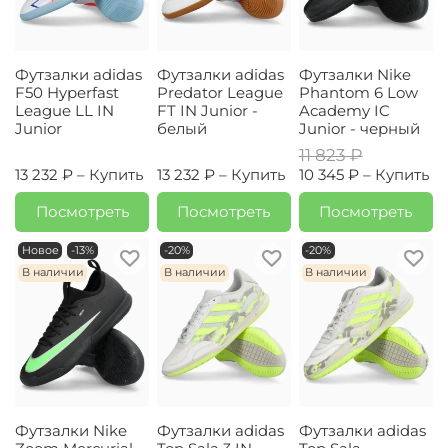
Футзалки adidas
Футзалки adidas
Футзалки Nike
F50 Hyperfast
Predator League
Phantom 6 Low
League LL IN
FT IN Junior -
Academy IC
Junior
белый
Junior - черный
11 823 ₽
13 232 ₽ –
Купить
13 232 ₽ –
Купить
10 345 ₽ –
Купить
Посмотреть
Посмотреть
Посмотреть
Новое
-13%
-20%
-20%
В наличии
В наличии
В наличии
Футзалки Nike
Футзалки adidas
Футзалки adidas