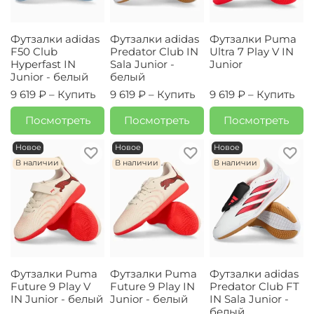
Футзалки adidas
Футзалки adidas
Футзалки Puma
F50 Club
Predator Club IN
Ultra 7 Play V IN
Hyperfast IN
Sala Junior -
Junior
Junior - белый
белый
9 619 ₽ –
Купить
9 619 ₽ –
Купить
9 619 ₽ –
Купить
Посмотреть
Посмотреть
Посмотреть
Новое
Новое
Новое
В наличии
В наличии
В наличии
Футзалки Puma
Футзалки Puma
Футзалки adidas
Future 9 Play V
Future 9 Play IN
Predator Club FT
IN Junior - белый
Junior - белый
IN Sala Junior -
белый