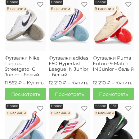
Новое
Новое
Новое
В наличии
В наличии
В наличии
Футзалки Nike
Футзалки adidas
Футзалки Puma
Tiempo
F50 Hyperfast
Future 9 Match
Streetgato IC
League IN Junior
IN Junior - белый
Junior - белый
- белый
11 562 ₽ –
Купить
12 210 ₽ –
Купить
12 210 ₽ –
Купить
Посмотреть
Посмотреть
Посмотреть
Новое
Новое
Новое
-13%
В наличии
В наличии
В наличии