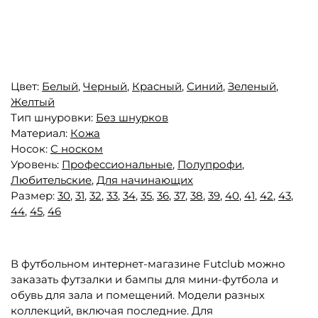
Цвет:
Белый
,
Черный
,
Красный
,
Синий
,
Зеленый
,
Желтый
Тип шнуровки:
Без шнурков
Материал:
Кожа
Носок:
С носком
Уровень:
Профессиональные
,
Полупрофи
,
Любительские
,
Для начинающих
Размер:
30
,
31
,
32
,
33
,
34
,
35
,
36
,
37
,
38
,
39
,
40
,
41
,
42
,
43
,
44
,
45
,
46
В футбольном интернет-магазине Futclub можно
заказать футзалки и бампы для мини-футбола и
обувь для зала и помещений. Модели разных
коллекций, включая последние. Для