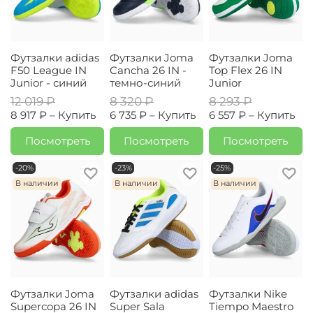
Футзалки adidas
Футзалки Joma
Футзалки Joma
F50 League IN
Cancha 26 IN -
Top Flex 26 IN
Junior - синий
темно-синий
Junior
12 019 ₽
8 320 ₽
8 293 ₽
8 917 ₽ –
Купить
6 735 ₽ –
Купить
6 557 ₽ –
Купить
Посмотреть
Посмотреть
Посмотреть
-20%
-23%
-25%
В наличии
В наличии
В наличии
Футзалки Joma
Футзалки adidas
Футзалки Nike
Supercopa 26 IN
Super Sala
Tiempo Maestro