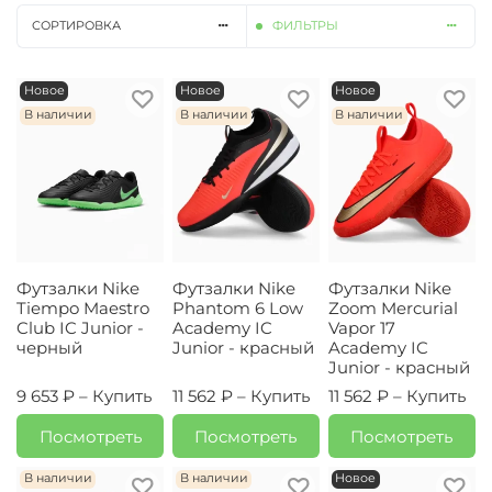
СОРТИРОВКА
ФИЛЬТРЫ
Новое
Новое
Новое
В наличии
В наличии
В наличии
Футзалки Nike
Футзалки Nike
Футзалки Nike
Tiempo Maestro
Phantom 6 Low
Zoom Mercurial
Club IC Junior -
Academy IC
Vapor 17
черный
Junior - красный
Academy IC
Junior - красный
9 653 ₽ –
Купить
11 562 ₽ –
Купить
11 562 ₽ –
Купить
Посмотреть
Посмотреть
Посмотреть
В наличии
В наличии
Новое