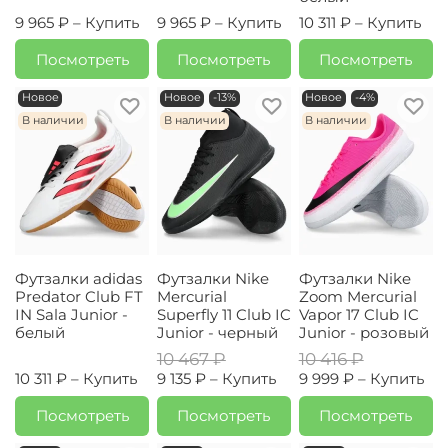
9 965 ₽ –
Купить
9 965 ₽ –
Купить
10 311 ₽ –
Купить
Посмотреть
Посмотреть
Посмотреть
Новое
Новое
-13%
Новое
-4%
В наличии
В наличии
В наличии
Футзалки adidas
Футзалки Nike
Футзалки Nike
Predator Club FT
Mercurial
Zoom Mercurial
IN Sala Junior -
Superfly 11 Club IC
Vapor 17 Club IC
белый
Junior - черный
Junior - розовый
10 467 ₽
10 416 ₽
10 311 ₽ –
Купить
9 135 ₽ –
Купить
9 999 ₽ –
Купить
Посмотреть
Посмотреть
Посмотреть