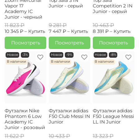
Zoom Mercurial
Top Sala 3 IN
Top Sala
Vapor 17
Junior - серый
Competition 2 IN
Academy IC
Junior - серый
Junior - черный
11 823 ₽
9 281 ₽
10 463 ₽
10 345 ₽ –
Купить
7 447 ₽ –
Купить
8 391 ₽ –
Купить
Посмотреть
Посмотреть
Посмотреть
Новое
-3%
Новое
-9%
Новое
-8%
В наличии
В наличии
В наличии
Футзалки Nike
Футзалки adidas
Футзалки adidas
Phantom 6 Low
F50 Club Messi IN
F50 League Messi
Academy IC
Junior
LL IN Junior
Junior - розовый
11 622 ₽
10 433 ₽
13 323 ₽