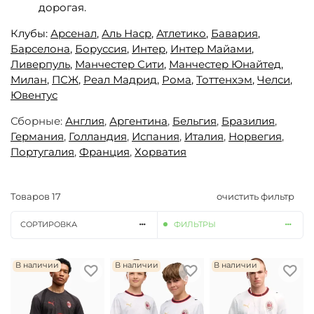
дорогая.
Клубы:
Арсенал
,
Аль Наср
,
Атлетико
,
Бавария
,
Барселона
,
Боруссия
,
Интер
,
Интер Майами
,
Ливерпуль
,
Манчестер Сити
,
Манчестер Юнайтед,
Милан
,
ПСЖ
,
Реал Мадрид
,
Рома
,
Тоттенхэм
,
Челси
,
Ювентус
Сборные:
Англия
,
Аргентина
,
Бельгия
,
Бразилия
,
Германия
,
Голландия
,
Испания
,
Италия
,
Норвегия
,
Португалия
,
Франция
,
Хорватия
Товаров
17
очистить фильтр
СОРТИРОВКА
ФИЛЬТРЫ
В наличии
В наличии
В наличии