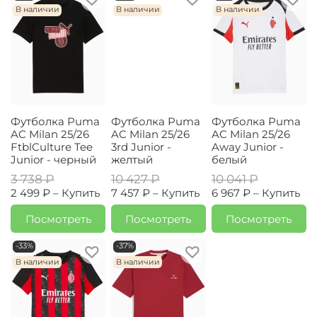
В наличии
В наличии
В наличии
Футболка Puma
Футболка Puma
Футболка Puma
AC Milan 25/26
AC Milan 25/26
AC Milan 25/26
FtblCulture Tee
3rd Junior -
Away Junior -
Junior - черный
желтый
белый
3 738 ₽
10 427 ₽
10 041 ₽
2 499 ₽ –
Купить
7 457 ₽ –
Купить
6 967 ₽ –
Купить
Посмотреть
Посмотреть
Посмотреть
-33%
-37%
В наличии
В наличии