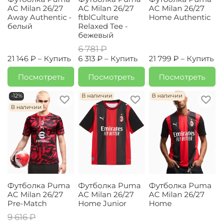
AC Milan 26/27
AC Milan 26/27
AC Milan 26/27
Away Authentic -
ftblCulture
Home Authentic
белый
Relaxed Tee -
бежевый
6 781 ₽
21 146 ₽ –
Купить
6 313 ₽ –
Купить
21 799 ₽ –
Купить
Посмотреть
Посмотреть
Посмотреть
-12%
В наличии
В наличии
В наличии
Футболка Puma
Футболка Puma
Футболка Puma
AC Milan 26/27
AC Milan 26/27
AC Milan 26/27
Pre-Match
Home Junior
Home
9 616 ₽