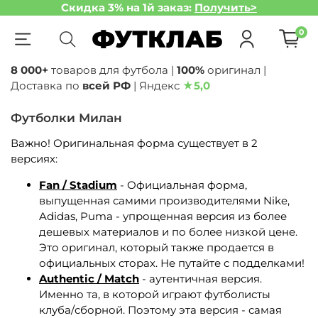
Скидка 3% на 1й заказ:
Получить>
0
8 000+
товаров для футбола |
100%
оригинал |
Доставка по
всей РФ
| Яндекс
★
5,0
Футболки Милан
Важно! Оригинальная форма существует в 2
версиях:
Fan / Stadium
- Официальная форма,
выпущенная самими производителями Nike,
Adidas, Puma - упрощенная версия из более
дешевых материалов и по более низкой цене.
Это оригинал, который также продается в
официальных сторах. Не путайте с подделками!
Authentic / Match
- аутентичная версия.
Именно та, в которой играют футболисты
клуба/сборной. Поэтому эта версия - самая