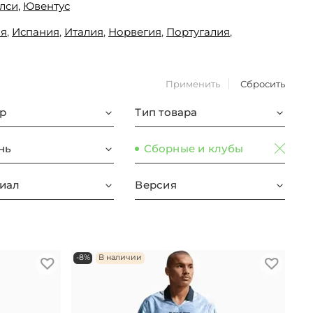
лси
,
Ювентус
ия
,
Испания
,
Италия
,
Норвегия
,
Португалия
,
Применить
Сбросить
р
Тип товара
нь
Сборные и клубы
иал
Версия
-8%
В наличии