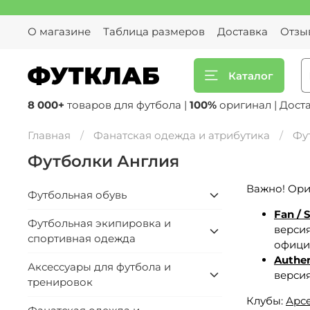
О магазине
Таблица размеров
Доставка
Отзы
Каталог
8 000+
товаров для футбола |
100%
оригинал | Дост
Главная
Фанатская одежда и атрибутика
Фу
Футболки Англия
Важно! Ори
Футбольная обувь
Fan / 
Футбольная экипировка и
версия
спортивная одежда
официа
Authen
Аксессуары для футбола и
версия
тренировок
Клубы:
Арс