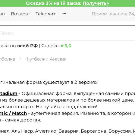
Скидка 3% на 1й заказ:
Получить>
вы
Возврат
Telegram
Прием заказов 24/
авка по
всей РФ
| Яндекс
★
5,0
тболка
Футболки Англия
гинальная форма существует в 2 версиях:
Stadium
- Официальная форма, выпущенная самими произ
 из более дешевых материалов и по более низкой цене.
льных сторах. Не путайте с подделками!
tic / Match
- аутентичная версия. Именно та, в которой
 - самая дорогая.
енал
,
Аль Наср
,
Атлетико
,
Бавария
,
Барселона
,
Боруссия
,