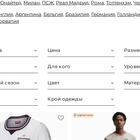
Юнайтед,
Милан
,
ПСЖ
,
Реал Мадрид
,
Рома
,
Тоттенхэм
,
Че
нглия
,
Аргентина
,
Бельгия
,
Бразилия
,
Германия
,
Голланд
орватия
а
Цена
Разме
Для кого
Урове
й сезон
Цвет
Матер
Крой одежды
В наличии