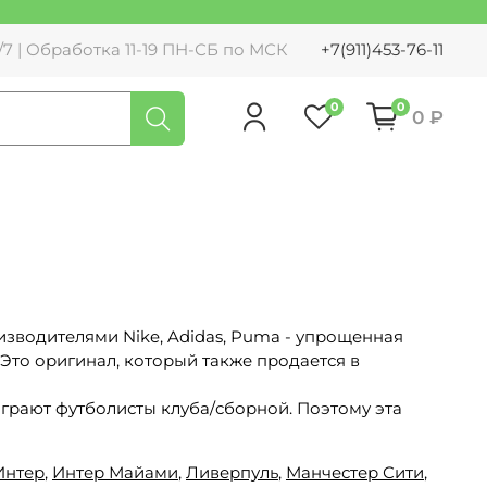
7 | Обработка 11-19 ПН-СБ по МСК
+7(911)453-76-11
0
0
0 ₽
водителями Nike, Adidas, Puma - упрощенная
 Это оригинал, который также продается в
 играют футболисты клуба/сборной. Поэтому эта
Интер
,
Интер Майами
,
Ливерпуль
,
Манчестер Сити
,