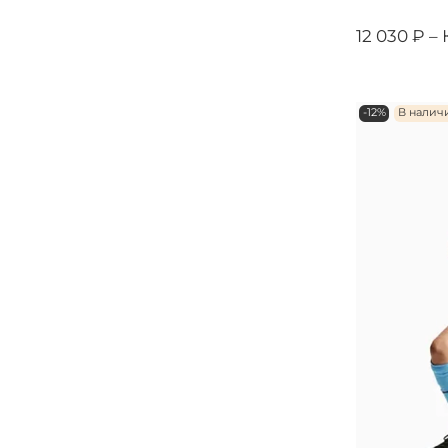
12 030 ₽ –
-12%
В налич