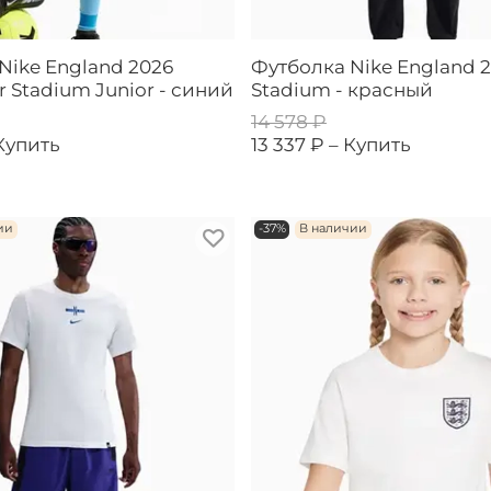
Nike England 2026
Футболка Nike England 
r Stadium Junior - синий
Stadium - красный
14 578 ₽
Купить
13 337 ₽ –
Купить
ии
-37%
В наличии