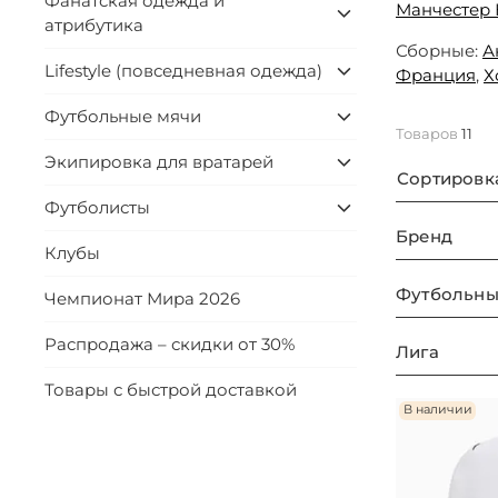
Фанатская одежда и
Манчестер 
атрибутика
Сборные:
А
Lifestyle (повседневная одежда)
Франция
,
Х
Футбольные мячи
Товаров
11
Экипировка для вратарей
Сортировк
Футболисты
Бренд
Клубы
Футбольны
Чемпионат Мира 2026
Распродажа – скидки от 30%
Лига
Товары с быстрой доставкой
В наличии