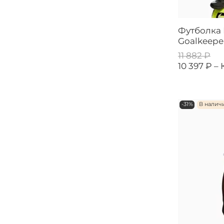
Футболка 
Goalkeepe
11 882 ₽
10 397 ₽ –
-31%
В налич