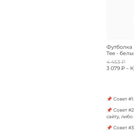
Футболка 
Tee - бел
4 453 ₽
3 079 ₽ –
К
📌 Совет #
📌 Совет #2
сайту, либ
📌 Совет #