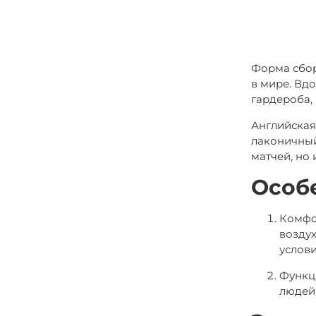
Форма сбор
в мире. Вд
гардероба,
Английская
лаконичный
матчей, но
Особ
Комфор
возду
услови
Функц
людей.