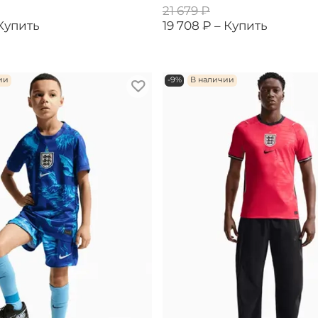
21 679 ₽
Купить
19 708 ₽ –
Купить
ии
-9%
В наличии