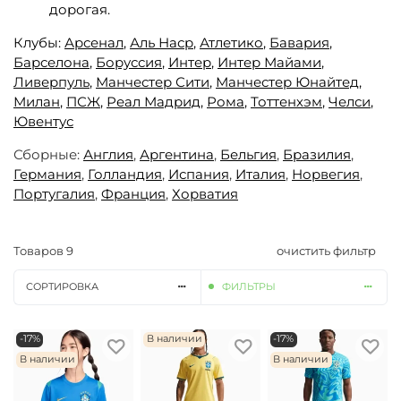
дорогая.
Клубы:
Арсенал
,
Аль Наср
,
Атлетико
,
Бавария
,
Барселона
,
Боруссия
,
Интер
,
Интер Майами
,
Ливерпуль
,
Манчестер Сити
,
Манчестер Юнайтед,
Милан
,
ПСЖ
,
Реал Мадрид
,
Рома
,
Тоттенхэм
,
Челси
,
Ювентус
Сборные:
Англия
,
Аргентина
,
Бельгия
,
Бразилия
,
Германия
,
Голландия
,
Испания
,
Италия
,
Норвегия
,
Португалия
,
Франция
,
Хорватия
Товаров
9
очистить фильтр
СОРТИРОВКА
ФИЛЬТРЫ
-17%
В наличии
-17%
В наличии
В наличии