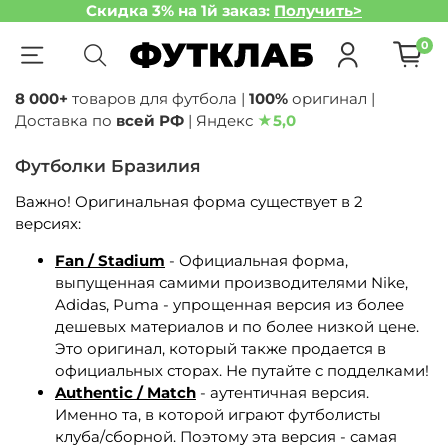
Скидка 3% на 1й заказ:
Получить>
0
8 000+
товаров для футбола |
100%
оригинал |
Доставка по
всей РФ
| Яндекс
★
5,0
Футболки Бразилия
Важно! Оригинальная форма существует в 2
версиях:
Fan / Stadium
- Официальная форма,
выпущенная самими производителями Nike,
Adidas, Puma - упрощенная версия из более
дешевых материалов и по более низкой цене.
Это оригинал, который также продается в
официальных сторах. Не путайте с подделками!
Authentic / Match
- аутентичная версия.
Именно та, в которой играют футболисты
клуба/сборной. Поэтому эта версия - самая