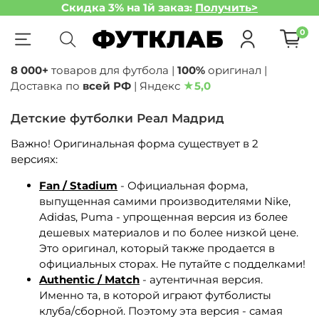
Скидка 3% на 1й заказ:
Получить>
0
8 000+
товаров для футбола |
100%
оригинал |
Доставка по
всей РФ
| Яндекс
★
5,0
Детские футболки Реал Мадрид
Важно! Оригинальная форма существует в 2
версиях:
Fan / Stadium
- Официальная форма,
выпущенная самими производителями Nike,
Adidas, Puma - упрощенная версия из более
дешевых материалов и по более низкой цене.
Это оригинал, который также продается в
официальных сторах. Не путайте с подделками!
Authentic / Match
- аутентичная версия.
Именно та, в которой играют футболисты
клуба/сборной. Поэтому эта версия - самая