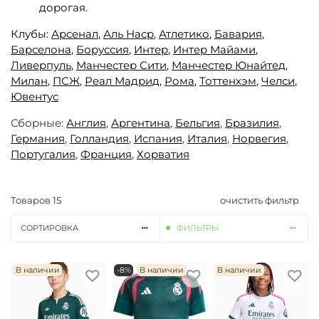
дорогая.
Клубы:
Арсенал
,
Аль Наср
,
Атлетико
,
Бавария
,
Барселона
,
Боруссия
,
Интер
,
Интер Майами
,
Ливерпуль
,
Манчестер Сити
,
Манчестер Юнайтед,
Милан
,
ПСЖ
,
Реал Мадрид
,
Рома
,
Тоттенхэм
,
Челси
,
Ювентус
Сборные:
Англия
,
Аргентина
,
Бельгия
,
Бразилия
,
Германия
,
Голландия
,
Испания
,
Италия
,
Норвегия
,
Португалия
,
Франция
,
Хорватия
Товаров
15
очистить фильтр
СОРТИРОВКА
ФИЛЬТРЫ
В наличии
-8%
В наличии
В наличии