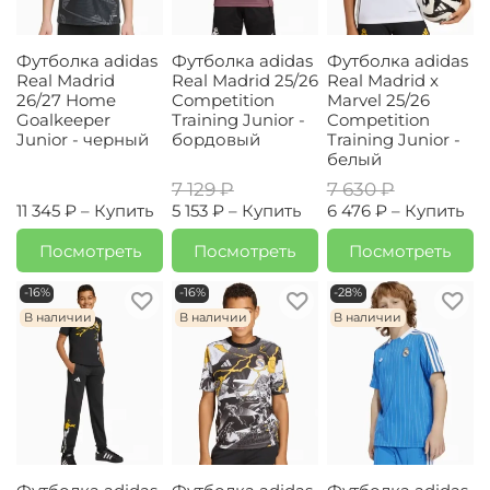
Футболка adidas
Футболка adidas
Футболка adidas
Real Madrid
Real Madrid 25/26
Real Madrid x
26/27 Home
Competition
Marvel 25/26
Goalkeeper
Training Junior -
Competition
Junior - черный
бордовый
Training Junior -
белый
7 129 ₽
7 630 ₽
11 345 ₽ –
Купить
5 153 ₽ –
Купить
6 476 ₽ –
Купить
Посмотреть
Посмотреть
Посмотреть
-16%
-16%
-28%
В наличии
В наличии
В наличии