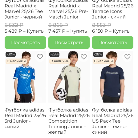
Футболка adidas
Футболка adidas
Футболка adidas
Real Madrid x
Real Madrid x
Real Madrid 25/26
Marvel 25/26 Tee
Marvel 25/26 Pre-
Terrace Icons
Junior - черный
Match Junior
Junior - синий
6 532 ₽
8 868 ₽
8 553 ₽
5 489 ₽ –
Купить
7 457 ₽ –
Купить
6 150 ₽ –
Купить
Посмотреть
Посмотреть
Посмотреть
-30%
-28%
-28%
В наличии
В наличии
В наличии
Футболка adidas
Футболка adidas
Футболка adidas
Real Madrid 25/26
Real Madrid 25/26
Real Madrid 25/26
3rd Junior -
Competition
US Pack Tee
синий
Training Junior -
Junior - темно-
желтый
синий