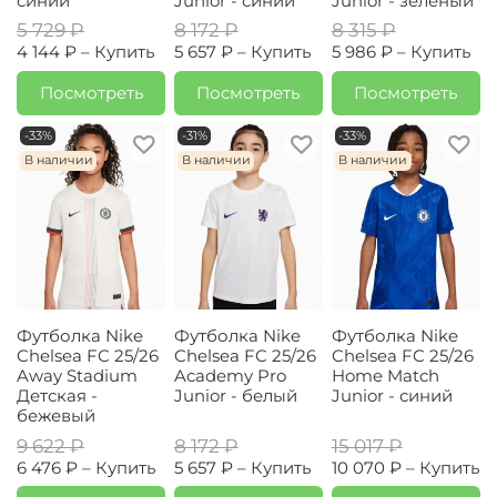
синий
Junior - синий
Junior - зеленый
5 729 ₽
8 172 ₽
8 315 ₽
4 144 ₽ –
Купить
5 657 ₽ –
Купить
5 986 ₽ –
Купить
Посмотреть
Посмотреть
Посмотреть
-33%
-31%
-33%
В наличии
В наличии
В наличии
Футболка Nike
Футболка Nike
Футболка Nike
Chelsea FC 25/26
Chelsea FC 25/26
Chelsea FC 25/26
Away Stadium
Academy Pro
Home Match
Детская -
Junior - белый
Junior - синий
бежевый
9 622 ₽
8 172 ₽
15 017 ₽
6 476 ₽ –
Купить
5 657 ₽ –
Купить
10 070 ₽ –
Купить