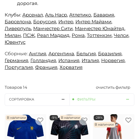
дорогая.
Клубы:
Арсенал
,
Аль Наср
,
Атлетико
,
Бавария
,
Барселона
,
Боруссия
,
Интер
,
Интер Майами
,
Ливерпуль
,
Манчестер Сити
,
Манчестер Юнайтед,
Милан
,
ПСЖ
,
Реал Мадрид
,
Рома
,
Тоттенхэм
,
Челси
,
Ювентус
Сборные:
Англия
,
Аргентина
,
Бельгия
,
Бразилия
,
Германия
,
Голландия
,
Испания
,
Италия
,
Норвегия
,
Португалия
,
Франция
,
Хорватия
Товаров
14
очистить фильтр
СОРТИРОВКА
ФИЛЬТРЫ
В наличии
-9%
В наличии
-28%
В наличии