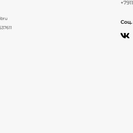
+791
ubru
Соц
537611