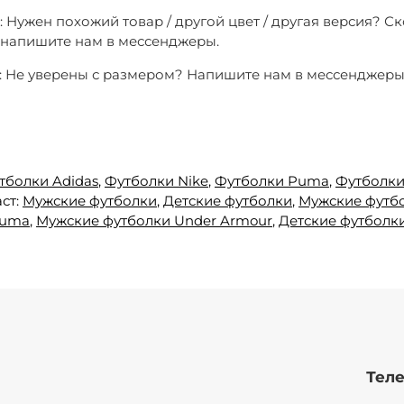
: Нужен похожий товар / другой цвет / другая версия? С
о напишите нам в мессенджеры.
3: Не уверены с размером? Напишите нам в мессенджер
тболки Adidas
,
Футболки Nike
,
Футболки Puma
,
Футболки
ст:
Мужские футболки
,
Детские футболки
,
Мужские футбо
Puma
,
Мужские футболки Under Armour
,
Детские футболки
Теле