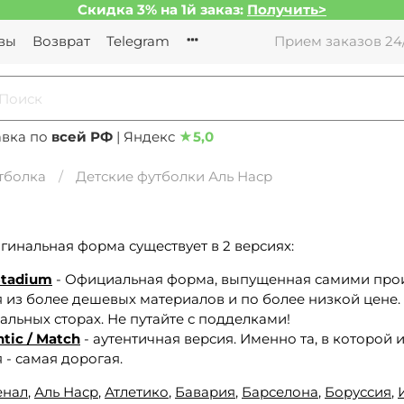
Скидка 3% на 1й заказ:
Получить>
вы
Возврат
Telegram
Прием заказов 24/
авка по
всей РФ
| Яндекс
★
5,0
тболка
Детские футболки Аль Наср
гинальная форма существует в 2 версиях:
Stadium
- Официальная форма, выпущенная самими произ
 из более дешевых материалов и по более низкой цене.
льных сторах. Не путайте с подделками!
tic / Match
- аутентичная версия. Именно та, в которой
 - самая дорогая.
енал
,
Аль Наср
,
Атлетико
,
Бавария
,
Барселона
,
Боруссия
,