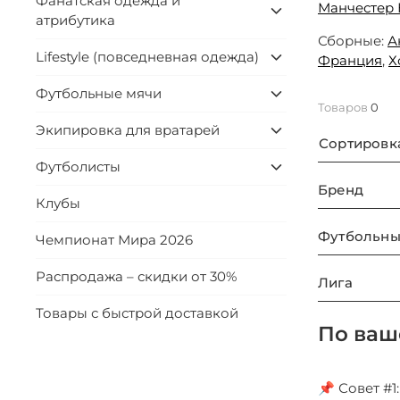
Фанатская одежда и
Манчестер 
атрибутика
Сборные:
А
Lifestyle (повседневная одежда)
Франция
,
Х
Футбольные мячи
Товаров
0
Экипировка для вратарей
Сортировк
Футболисты
Бренд
Клубы
Футбольны
Чемпионат Мира 2026
Распродажа – скидки от 30%
Лига
Товары с быстрой доставкой
По ваш
📌 Совет #