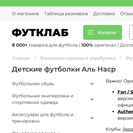
О магазине
Таблица размеров
Доставка
Отзы
Каталог
8 000+
товаров для футбола |
100%
оригинал | Дост
Главная
Фанатская одежда и атрибутика
Фу
Детские футболки Аль Наср
Важно! Ори
Футбольная обувь
Fan / 
Футбольная экипировка и
версия
спортивная одежда
официа
Authen
Аксессуары для футбола и
версия
тренировок
Клубы:
Арс