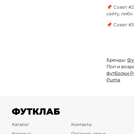
📌 Совет #2
сайту, либ
📌 Совет #
Бренды:
Фу
Пол и возра
футболки 
Puma
Каталог
Контакты
Корзина
Оставить отзыв