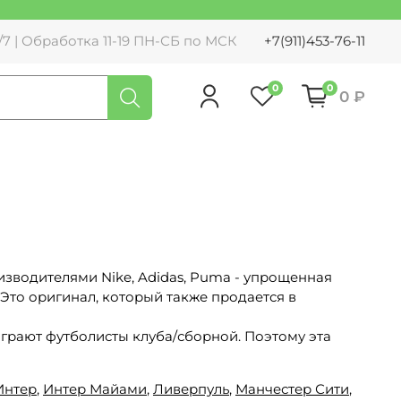
7 | Обработка 11-19 ПН-СБ по МСК
+7(911)453-76-11
0
0
0 ₽
водителями Nike, Adidas, Puma - упрощенная
 Это оригинал, который также продается в
 играют футболисты клуба/сборной. Поэтому эта
Интер
,
Интер Майами
,
Ливерпуль
,
Манчестер Сити
,