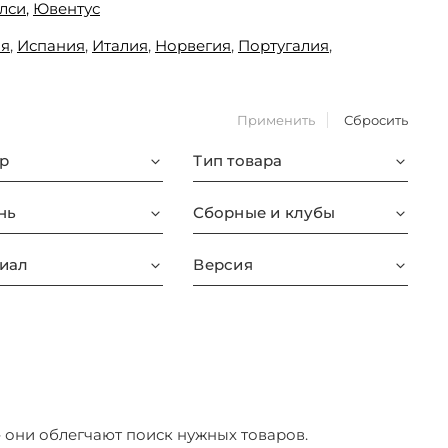
лси
,
Ювентус
ия
,
Испания
,
Италия
,
Норвегия
,
Португалия
,
Применить
Сбросить
р
Тип товара
нь
Сборные и клубы
иал
Версия
– они облегчают поиск нужных товаров.