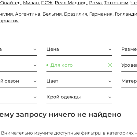
Юнайтед,
Милан
,
ПСЖ
,
Реал Мадрид
,
Рома
,
Тоттенхэм
,
Че
нглия
,
Аргентина
,
Бельгия
,
Бразилия
,
Германия
,
Голланд
орватия
а
Цена
Разме
Для кого
Урове
й сезон
Цвет
Матер
Крой одежды
ему запросу ничего не найдено
1: Внимательно изучите доступные фильтры в категориях 