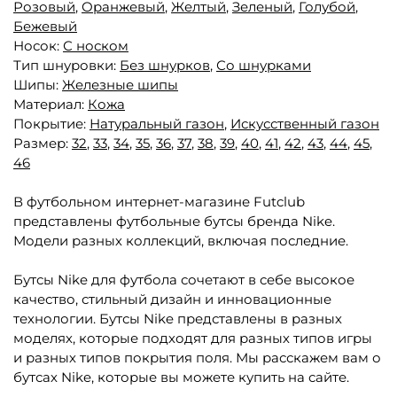
Розовый
,
Оранжевый
,
Желтый
,
Зеленый
,
Голубой
,
Бежевый
Носок:
С носком
Тип шнуровки:
Без шнурков
,
Со шнурками
Шипы:
Железные шипы
Материал:
Кожа
Покрытие:
Натуральный газон
,
Искусственный газон
Размер:
32
,
33
,
34
,
35
,
36
,
37
,
38
,
39
,
40
,
41
,
42
,
43
,
44
,
45
,
46
В футбольном интернет-магазине Futclub
представлены футбольные бутсы бренда Nike.
Модели разных коллекций, включая последние.
Бутсы Nike для футбола сочетают в себе высокое
качество, стильный дизайн и инновационные
технологии. Бутсы Nike представлены в разных
моделях, которые подходят для разных типов игры
и разных типов покрытия поля. Мы расскажем вам о
бутсах Nike, которые вы можете купить на сайте.