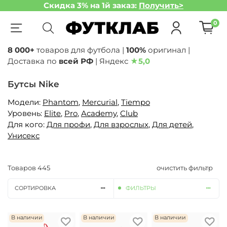
Скидка 3% на 1й заказ:
Получить>
0
8 000+
товаров для футбола |
100%
оригинал |
Доставка по
всей РФ
| Яндекс
★
5,0
Бутсы Nike
Модели:
Phantom
,
Mercurial
,
Tiempo
Уровень:
Elite
,
Pro
,
Academy
,
Club
Для кого:
Для профи
,
Для взрослых
,
Для детей
,
Унисекс
Товаров
445
очистить фильтр
СОРТИРОВКА
ФИЛЬТРЫ
В наличии
В наличии
В наличии