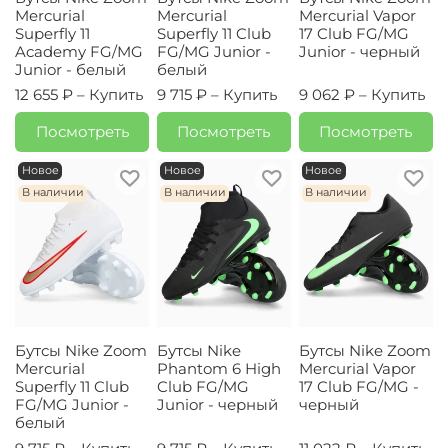
Mercurial
Mercurial
Mercurial Vapor
Superfly 11
Superfly 11 Club
17 Club FG/MG
Academy FG/MG
FG/MG Junior -
Junior - черный
Junior - белый
белый
12 655 ₽ –
Купить
9 715 ₽ –
Купить
9 062 ₽ –
Купить
Посмотреть
Посмотреть
Посмотреть
Новое
Новое
Новое
В наличии
В наличии
В наличии
Бутсы Nike Zoom
Бутсы Nike
Бутсы Nike Zoom
Mercurial
Phantom 6 High
Mercurial Vapor
Superfly 11 Club
Club FG/MG
17 Club FG/MG -
FG/MG Junior -
Junior - черный
черный
белый