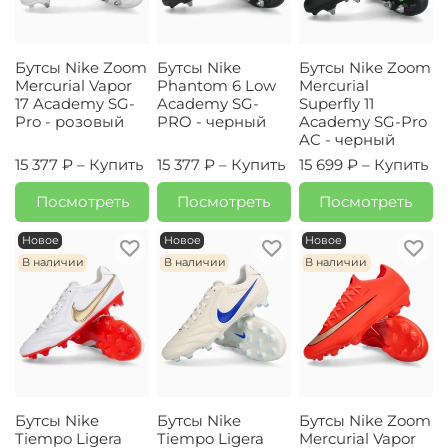
Бутсы Nike Zoom
Бутсы Nike
Бутсы Nike Zoom
Mercurial Vapor
Phantom 6 Low
Mercurial
17 Academy SG-
Academy SG-
Superfly 11
Pro - розовый
PRO - черный
Academy SG-Pro
AC - черный
15 377 ₽ –
Купить
15 377 ₽ –
Купить
15 699 ₽ –
Купить
Посмотреть
Посмотреть
Посмотреть
Новое
Новое
Новое
В наличии
В наличии
В наличии
Бутсы Nike
Бутсы Nike
Бутсы Nike Zoom
Tiempo Ligera
Tiempo Ligera
Mercurial Vapor