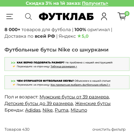
Скидка 3% на 1й заказ:
Получить>
0
8 000+
товаров для футбола |
100%
оригинал |
Доставка по
всей РФ
| Яндекс
★
5,0
Футбольные бутсы Nike со шнурками
Пол и возраст:
Мужские бутсы от 39 размера
,
Детские бутсы до 39 размера
,
Женские бутсы
Бренды:
Adidas
,
Nike
,
Puma
,
Mizuno
Товаров
430
очистить фильтр