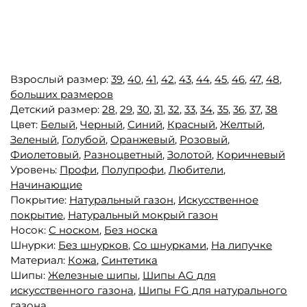
Взрослый размер:
39
,
40
,
41
,
42
,
43
,
44
,
45
,
46
,
47
,
48
,
больших размеров
Детский размер:
28
,
29
,
30
,
31
,
32
,
33
,
34
,
35
,
36
,
37
,
38
Цвет:
Белый
,
Черный
,
Синий
,
Красный
,
Желтый
,
Зеленый
,
Голубой
,
Оранжевый
,
Розовый
,
Фиолетовый
,
Разноцветный
,
Золотой
,
Коричневый
Уровень:
Профи
,
Полупрофи
,
Любители
,
Начинающие
Покрытие:
Натуральный газон
,
Искусственное
покрытие
,
Натуральный мокрый газон
Носок:
С носком
,
Без носка
Шнурки:
Без шнурков
,
Со шнурками
,
На липучке
Материал:
Кожа
,
Синтетика
Шипы:
Железные шипы
,
Шипы AG для
искусственного газона
,
Шипы FG для натурального
газона