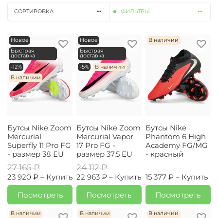
СОРТИРОВКА
ФИЛЬТРЫ
Новое
Новое
В наличии
Быстрая
Быстрая
доставка
доставка
-12%
-5%
В наличии
В наличии
Бутсы Nike Zoom
Бутсы Nike Zoom
Бутсы Nike
Mercurial
Mercurial Vapor
Phantom 6 High
Superfly 11 Pro FG
17 Pro FG -
Academy FG/MG
- размер 38 EU
размер 37,5 EU
- красный
27 165 ₽
24 112 ₽
23 920 ₽ –
Купить
22 963 ₽ –
Купить
15 377 ₽ –
Купить
Посмотреть
Посмотреть
Посмотреть
В наличии
В наличии
В наличии