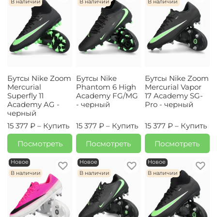
В наличии
В наличии
В наличии
Бутсы Nike Zoom
Бутсы Nike
Бутсы Nike Zoom
Mercurial
Phantom 6 High
Mercurial Vapor
Superfly 11
Academy FG/MG
17 Academy SG-
Academy AG -
- черный
Pro - черный
черный
15 377 ₽ –
Купить
15 377 ₽ –
Купить
15 377 ₽ –
Купить
Посмотреть
Посмотреть
Посмотреть
Новое
Новое
Новое
В наличии
В наличии
В наличии