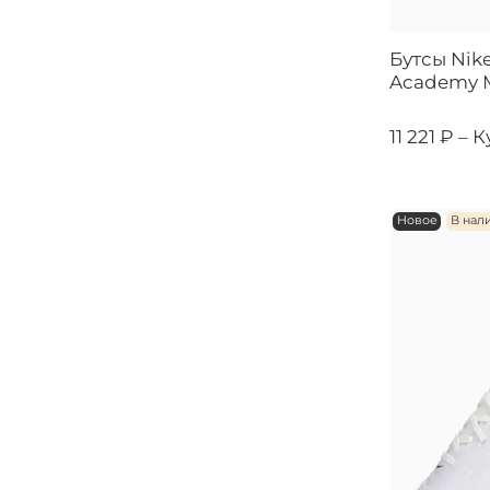
Бутсы Nik
Academy M
11 221 ₽ –
К
Новое
В нал