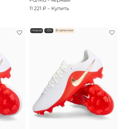
FG/MG - черный
11 221 ₽ –
Купить
Новое
-13%
В наличии