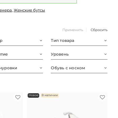
азмера
,
Женские бутсы
Применить
Сбросить
р
Тип товара
тие
Уровень
нуровки
Обувь с носком
Новое
В наличии