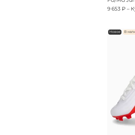
FG/MG Jun
9 653 ₽ –
К
Новое
В нал