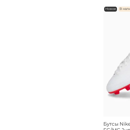
Новое
В нал
Бутсы Nik