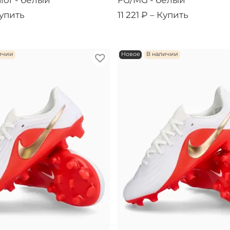
ior - белый
FG/MG - белый
упить
11 221 ₽ –
Купить
ичии
Новое
В наличии