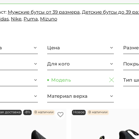
ст:
Мужские бутсы от 39 размера
,
Детские бутсы до 39 р
idas
,
Nike
,
Puma
,
Mizuno
а
Цена
Разме
Для кого
Покры
Модель
Тип ш
Материал верха
ая доставка
-8%
В наличии
Новое
В наличии