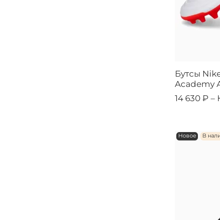
Бутсы Nik
Academy A
14 630 ₽ –
Новое
В нал