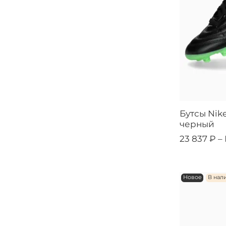
Бутсы Nike
черный
23 837 ₽ –
Новое
В нал