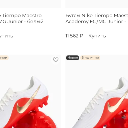
e Tiempo Maestro
Бутсы Nike Tiempo Maest
G Junior - белый
Academy FG/MG Junior -
упить
11 562 ₽ –
Купить
ичии
Новое
В наличии