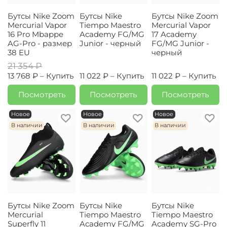
Бутсы Nike Zoom
Бутсы Nike
Бутсы Nike Zoom
Mercurial Vapor
Tiempo Maestro
Mercurial Vapor
16 Pro Mbappe
Academy FG/MG
17 Academy
AG-Pro - размер
Junior - черный
FG/MG Junior -
38 EU
черный
21 354 ₽
13 768 ₽ –
Купить
11 022 ₽ –
Купить
11 022 ₽ –
Купить
Посмотреть
Посмотреть
Посмотреть
Новое
Новое
Новое
В наличии
В наличии
В наличии
Бутсы Nike Zoom
Бутсы Nike
Бутсы Nike
Mercurial
Tiempo Maestro
Tiempo Maestro
Superfly 11
Academy FG/MG
Academy SG-Pro