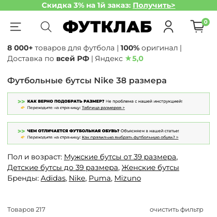
Скидка 3% на 1й заказ:
Получить>
0
8 000+
товаров для футбола |
100%
оригинал |
Доставка по
всей РФ
| Яндекс
★
5,0
Футбольные бутсы Nike 38 размера
Пол и возраст:
Мужские бутсы от 39 размера
,
Детские бутсы до 39 размера
,
Женские бутсы
Бренды:
Adidas
,
Nike
,
Puma
,
Mizuno
Товаров
217
очистить фильтр