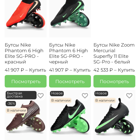
Бутсы Nike
Бутсы Nike
Бутсы Nike Zoom
Phantom 6 High
Phantom 6 High
Mercurial
Elite SG-PRO -
Elite SG-PRO -
Superfly 11 Elite
красный
черный
SG-Pro - белый
41 907 ₽ –
Купить
41 907 ₽ –
Купить
42 533 ₽ –
Купить
Посмотреть
Посмотреть
Посмотреть
Быстрая
Новое
Новое
доставка
В наличии
В наличии
-36%
В наличии