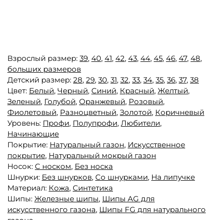
Взрослый размер:
39
,
40
,
41
,
42
,
43
,
44
,
45
,
46
,
47
,
48
,
больших размеров
Детский размер:
28
,
29
,
30
,
31
,
32
,
33
,
34
,
35
,
36
,
37
,
38
Цвет:
Белый
,
Черный
,
Синий
,
Красный
,
Желтый
,
Зеленый
,
Голубой
,
Оранжевый
,
Розовый
,
Фиолетовый
,
Разноцветный
,
Золотой
,
Коричневый
Уровень:
Профи
,
Полупрофи
,
Любители
,
Начинающие
Покрытие:
Натуральный газон
,
Искусственное
покрытие
,
Натуральный мокрый газон
Носок:
С носком
,
Без носка
Шнурки:
Без шнурков
,
Со шнурками
,
На липучке
Материал:
Кожа
,
Синтетика
Шипы:
Железные шипы
,
Шипы AG для
искусственного газона
,
Шипы FG для натурального