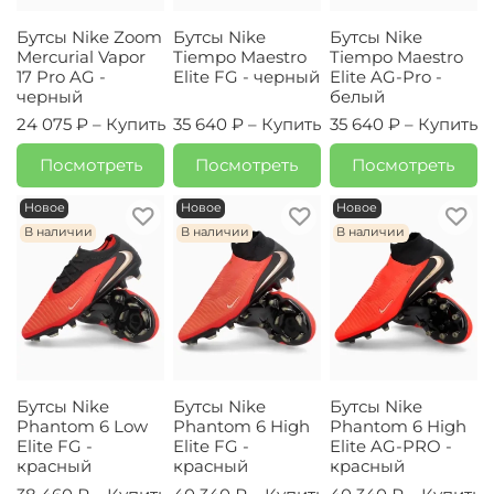
Бутсы Nike Zoom
Бутсы Nike
Бутсы Nike
Mercurial Vapor
Tiempo Maestro
Tiempo Maestro
17 Pro AG -
Elite FG - черный
Elite AG-Pro -
черный
белый
24 075 ₽ –
Купить
35 640 ₽ –
Купить
35 640 ₽ –
Купить
Посмотреть
Посмотреть
Посмотреть
Новое
Новое
Новое
В наличии
В наличии
В наличии
Бутсы Nike
Бутсы Nike
Бутсы Nike
Phantom 6 Low
Phantom 6 High
Phantom 6 High
Elite FG -
Elite FG -
Elite AG-PRO -
красный
красный
красный