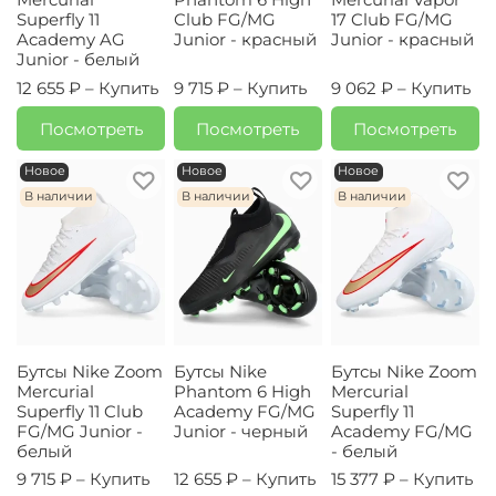
Superfly 11
Club FG/MG
17 Club FG/MG
Academy AG
Junior - красный
Junior - красный
Junior - белый
12 655 ₽ –
Купить
9 715 ₽ –
Купить
9 062 ₽ –
Купить
Посмотреть
Посмотреть
Посмотреть
Новое
Новое
Новое
В наличии
В наличии
В наличии
Бутсы Nike Zoom
Бутсы Nike
Бутсы Nike Zoom
Mercurial
Phantom 6 High
Mercurial
Superfly 11 Club
Academy FG/MG
Superfly 11
FG/MG Junior -
Junior - черный
Academy FG/MG
белый
- белый
9 715 ₽ –
Купить
12 655 ₽ –
Купить
15 377 ₽ –
Купить