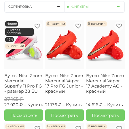
СОРТИРОВКА
ФИЛЬТРЫ
Новое
В наличии
В наличии
Быстрая
доставка
-12%
В наличии
Бутсы Nike Zoom
Бутсы Nike Zoom
Бутсы Nike Zoom
Mercurial
Mercurial Vapor
Mercurial Vapor
Superfly 11 Pro FG
17 Pro FG Junior -
17 Academy AG -
- размер 38 EU
красный
красный
27 165 ₽
23 920 ₽ –
Купить
21 176 ₽ –
Купить
14 616 ₽ –
Купить
Посмотреть
Посмотреть
Посмотреть
В наличии
В наличии
В наличии