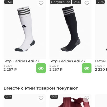
-25%
Популярное
-25%
-26%
Гетры adidas Adi 23
Гетры adidas Adi 23
Гетры 
3 020 ₽
3 020 ₽
3 005 ₽
2 257 ₽
2 257 ₽
2 220 
Вместе с этим товаром покупают
-24%
-20%