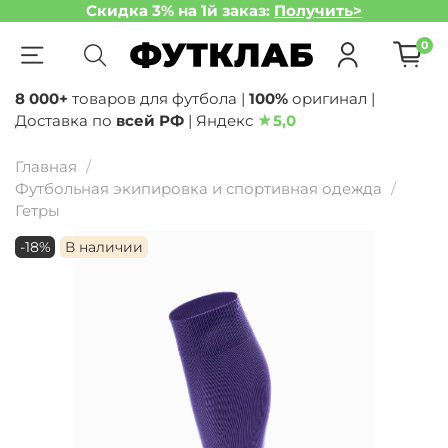
Скидка 3% на 1й заказ:
Получить>
0
8 000+
товаров для футбола |
100%
оригинал |
Доставка по
всей РФ
| Яндекс
★
5,0
Главная
Футбольная экипировка и спортивная одежда
Гетры
-18%
В наличии