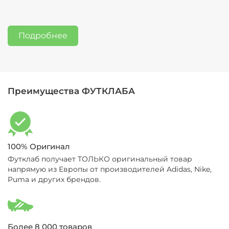
а также позвонить (11-19 МСК, пн-сб):
Контакты
информация по процедуре обмена/возврата
здесь:
Обмен и возврат
Подробнее
Преимущества ФУТКЛАБА
100% Оригинал
Футклаб получает ТОЛЬКО оригинальный товар
напрямую из Европы от производителей Adidas, Nike,
Puma и других брендов.
Более 8 000 товаров