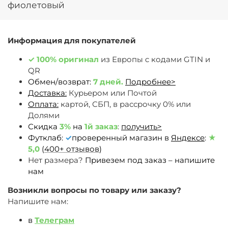
фиолетовый
Информация для покупателей
✓
100% оригинал
из Европы c кодами GTIN и
QR
Обмен/возврат:
7 дней.
Подробнее>
Доставка:
Курьером или Почтой
Оплата:
картой, СБП, в рассрочку 0% или
Долями
Скидка
3%
на
1й заказ
:
получить>
Футклаб:
✓
проверенный магазин в
Яндексе
:
★
5,0
(
400+ отзывов
)
Нет размера?
Привезем под заказ – напишите
нам
Возникли вопросы по товару или заказу?
Напишите нам:
в
Телеграм