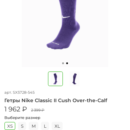
арт.
SX5728-545
Гетры Nike Classic II Cush Over-the-Calf
1 962 ₽
2 399 ₽
Выберите размер
XS
S
M
L
XL