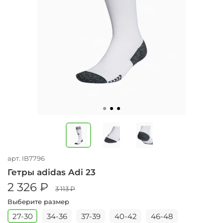
арт.
IB7796
Гетры adidas Adi 23
2 326 ₽
3 113 ₽
Выберите размер
27-30
34-36
37-39
40-42
46-48