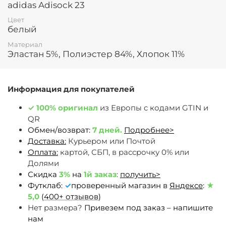
adidas Adisock 23
Цвет
белый
Материал
Эластан 5%, Полиэстер 84%, Хлопок 11%
Информация для покупателей
✓
100% оригинал
из Европы c кодами GTIN и
QR
Обмен/возврат:
7 дней.
Подробнее>
Доставка:
Курьером или Почтой
Оплата:
картой, СБП, в рассрочку 0% или
Долями
Скидка
3%
на
1й заказ
:
получить>
Футклаб:
✓
проверенный магазин в
Яндексе
:
★
5,0
(
400+ отзывов
)
Нет размера?
Привезем под заказ – напишите
нам