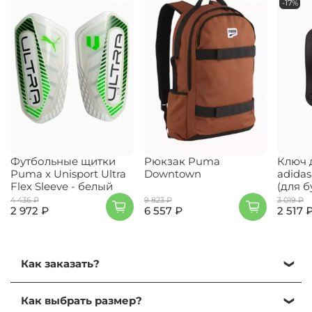
-17%
Футбольные щитки
Рюкзак Puma
Ключ 
Puma x Unisport Ultra
Downtown
adida
Flex Sleeve - белый
(для б
4 436 ₽
9 823 ₽
3 019 ₽
2 972 ₽
6 557 ₽
2 517 
Как заказать?
Кликните на нужный размер и нажмите
Как выбрать размер?
"Добавить в корзину".