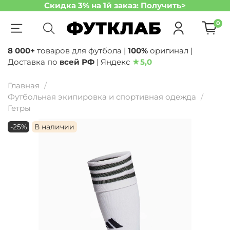
Скидка 3% на 1й заказ:
Получить>
0
8 000+
товаров для футбола |
100%
оригинал |
Доставка по
всей РФ
| Яндекс
★
5,0
Главная
Футбольная экипировка и спортивная одежда
Гетры
-25%
В наличии