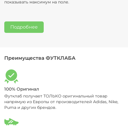
показывать максимум на поле.
написать нам в мессенджеры или отправить смс,
вернуть/обменять товар. Подробная
а также позвонить (11-19 МСК, пн-сб):
Контакты
информация по процедуре обмена/возврата
здесь:
Обмен и возврат
Подробнее
Преимущества ФУТКЛАБА
100% Оригинал
Футклаб получает ТОЛЬКО оригинальный товар
напрямую из Европы от производителей Adidas, Nike,
Puma и других брендов.