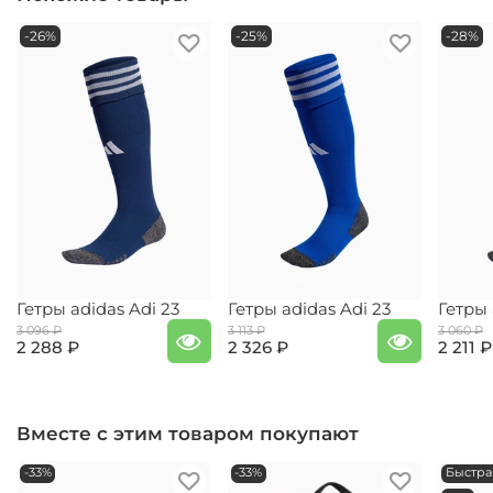
-26%
-25%
-28%
Гетры adidas Adi 23
Гетры adidas Adi 23
Гетры 
3 096 ₽
3 113 ₽
3 060 ₽
2 288 ₽
2 326 ₽
2 211 ₽
Вместе с этим товаром покупают
-33%
-33%
Быстра