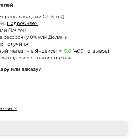
телей
 Европы c кодами GTIN и QR
ей.
Подробнее>
или Почтой
 в рассрочку 0% или Долями
з
:
получить>
ный магазин в
Яндексе
:
★ 5,0
(
400+ отзывов
)
ем под заказ – напишите нам
ару или заказу?
-ответ>