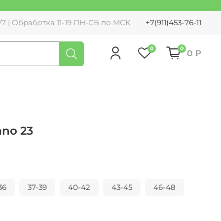
7 | Обработка 11-19 ПН-СБ по МСК
+7(911)453-76-11
0
0
0 ₽
ano 23
36
37-39
40-42
43-45
46-48