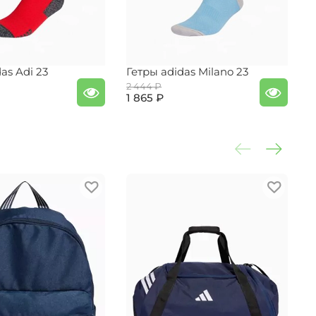
as Adi 23
Гетры adidas Milano 23
Г
2 444 ₽
2
1 865 ₽
1