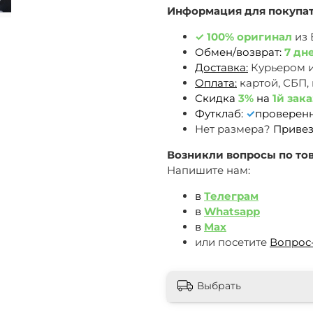
Информация для покупа
✓
100% оригинал
из
Обмен/возврат:
7 дн
Доставка:
Курьером 
Оплата:
картой, СБП,
Скидка
3%
на
1й зака
Футклаб:
✓
проверен
Нет размера?
Привез
Возникли вопросы по тов
Напишите нам:
в
Телеграм
в
Whatsapp
в
Max
или посетите
Вопрос
Выбрать