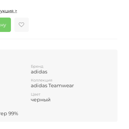
укция >
ину
Бренд
adidas
Коллекция
adidas Teamwear
Цвет
черный
тер 99%