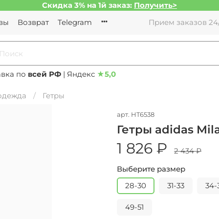
Скидка 3% на 1й заказ:
Получить>
вы
Возврат
Telegram
Прием заказов 24/
авка по
всей РФ
| Яндекс
★
5,0
 одежда
Гетры
арт.
HT6538
Гетры adidas Mil
1 826 ₽
2 434 ₽
Выберите размер
28-30
31-33
34-
49-51