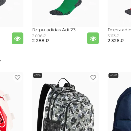
Гетры adidas Adi 23
Гетры adid
3 096 ₽
3 113 ₽
2 288 ₽
2 326 ₽
т
-19%
-28%