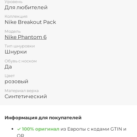
Уровень
Для любителей
Коллекция
Nike Breakout Pack
Модель
Nike Phantom 6
Тип шнуровки
Шнурки
Обувь с носком
Да
Цвет
розовый
Материал верха
Синтетический
Информация для покупателей
✓
100% оригинал
из Европы c кодами GTIN и
QR