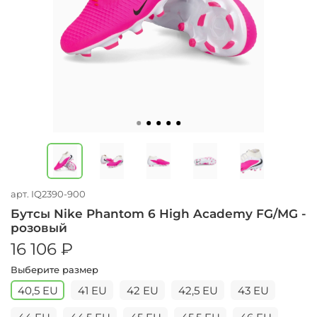
арт.
IQ2390-900
Бутсы Nike Phantom 6 High Academy FG/MG -
розовый
16 106 ₽
Выберите размер
40,5 EU
41 EU
42 EU
42,5 EU
43 EU