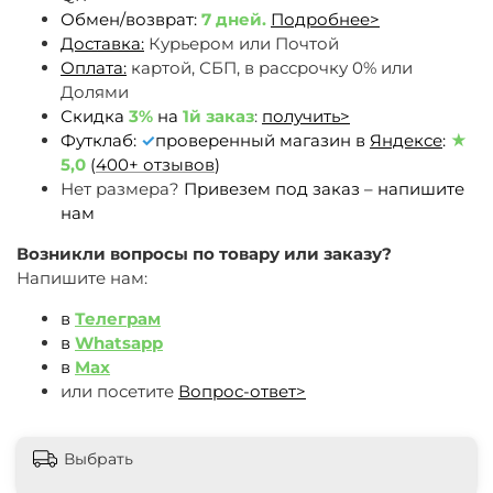
Обмен/возврат:
7 дней.
Подробнее>
Доставка:
Курьером или Почтой
Оплата:
картой, СБП, в рассрочку 0% или
Долями
Скидка
3%
на
1й заказ
:
получить>
Футклаб:
✓
проверенный магазин в
Яндексе
:
★
5,0
(
400+ отзывов
)
Нет размера?
Привезем под заказ – напишите
нам
Возникли вопросы по товару или заказу?
Напишите нам:
в
Телеграм
в
Whatsapp
в
Max
или посетите
Вопрос-ответ>
Выбрать