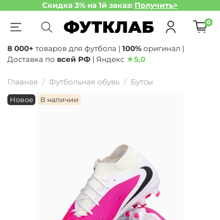
Скидка 3% на 1й заказ:
Получить>
0
8 000+
товаров для футбола |
100%
оригинал |
Доставка по
всей РФ
| Яндекс
★
5,0
Главная
Футбольная обувь
Бутсы
Новое
В наличии