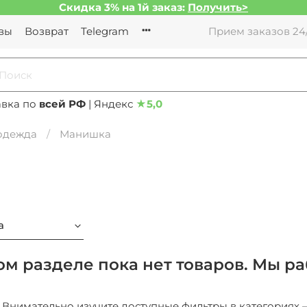
Скидка 3% на 1й заказ:
Получить>
вы
Возврат
Telegram
Прием заказов 24/
авка по
всей РФ
| Яндекс
★
5,0
 одежда
Манишка
а
ом разделе пока нет товаров. Мы ра
1: Внимательно изучите доступные фильтры в категориях 