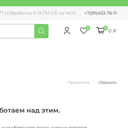
7 | Обработка 11-19 ПН-СБ по МСК
+7(911)453-76-11
0
0
0 ₽
Применить
Сбросить
ботаем над этим.
– они облегчают поиск нужных товаров.