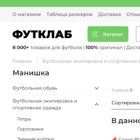
О магазине
Таблица размеров
Доставка
Отзы
Каталог
8 000+
товаров для футбола |
100%
оригинал | Дост
Главная
Футбольная экипировка и спортивная
Манишка
Футбольная обувь
Товаров
0
Футбольная экипировка и
Сортировк
спортивная одежда
Гетры
В данн
Горловики
Зимние куртки
📌 Совет #