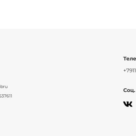
Теле
+791
ubru
Соц
537611