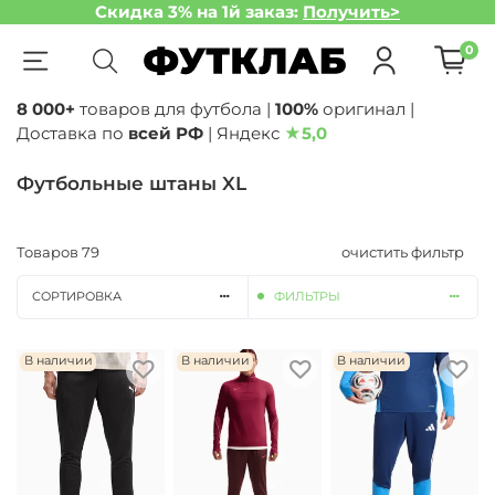
Скидка 3% на 1й заказ:
Получить>
0
8 000+
товаров для футбола |
100%
оригинал |
Доставка по
всей РФ
| Яндекс
★
5,0
Футбольные штаны XL
Товаров
79
очистить фильтр
СОРТИРОВКА
ФИЛЬТРЫ
В наличии
В наличии
В наличии