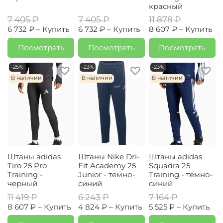
красный
7 405 ₽
7 405 ₽
11 878 ₽
6 732 ₽ –
Купить
6 732 ₽ –
Купить
8 607 ₽ –
Купить
Посмотреть
Посмотреть
Посмотреть
-25%
-23%
-23%
В наличии
В наличии
В наличии
Штаны adidas
Штаны Nike Dri-
Штаны adidas
Tiro 25 Pro
Fit Academy 25
Squadra 25
Training -
Junior - темно-
Training - темно-
черный
синий
синий
11 419 ₽
6 243 ₽
7 164 ₽
8 607 ₽ –
Купить
4 824 ₽ –
Купить
5 525 ₽ –
Купить