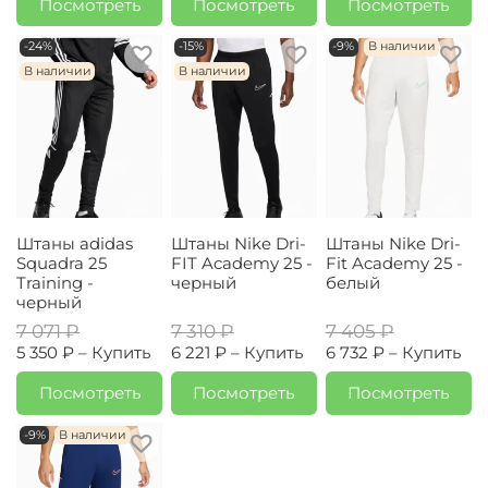
Посмотреть
Посмотреть
Посмотреть
-24%
-15%
-9%
В наличии
В наличии
В наличии
Штаны adidas
Штаны Nike Dri-
Штаны Nike Dri-
Squadra 25
FIT Academy 25 -
Fit Academy 25 -
Training -
черный
белый
черный
7 071 ₽
7 310 ₽
7 405 ₽
5 350 ₽ –
Купить
6 221 ₽ –
Купить
6 732 ₽ –
Купить
Посмотреть
Посмотреть
Посмотреть
-9%
В наличии