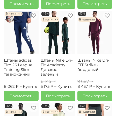
Посмотреть
Посмотреть
Посмотреть
В наличии
-16%
-13%
В наличии
В наличии
Штаны adidas
Штаны Nike Dri-
Штаны Nike Dri-
Tiro 26 League
Fit Academy
FIT Strike -
Training Slim -
Детские -
бордовый
темно-синий
зеленый
6 145 ₽
9 687 ₽
8 062 ₽ –
Купить
5 175 ₽ –
Купить
8 437 ₽ –
Купить
Посмотреть
Посмотреть
Посмотреть
-17%
-14%
-14%
В наличии
В наличии
В наличии