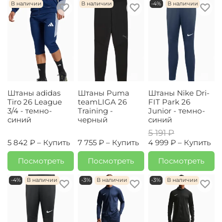
В наличии
В наличии
-4%
В наличии
Штаны adidas
Штаны Puma
Штаны Nike Dri-
Tiro 26 League
teamLIGA 26
FIT Park 26
3/4 - темно-
Training -
Junior - темно-
синий
черный
синий
5 191 ₽
5 842 ₽ –
Купить
7 755 ₽ –
Купить
4 999 ₽ –
Купить
Посмотреть
Посмотреть
Посмотреть
-4%
В наличии
-3%
В наличии
-3%
В наличии