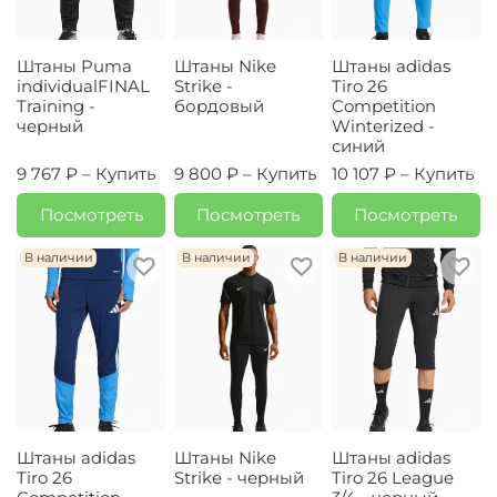
Штаны Puma
Штаны Nike
Штаны adidas
individualFINAL
Strike -
Tiro 26
Training -
бордовый
Competition
черный
Winterized -
синий
9 767 ₽ –
Купить
9 800 ₽ –
Купить
10 107 ₽ –
Купить
Посмотреть
Посмотреть
Посмотреть
В наличии
В наличии
В наличии
Штаны adidas
Штаны Nike
Штаны adidas
Tiro 26
Strike - черный
Tiro 26 League