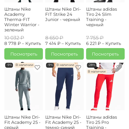
Штаны Nike
Штаны Nike Dri-
Штаны adidas
Academy
FIT Strike 24
Tiro 24 Slim
Therma-FIT
Junior - черный
Training -
Winter Warrior -
черный
зеленый
10 032 ₽
8 650 ₽
7 755 ₽
8 778 ₽ –
Купить
7 414 ₽ –
Купить
6 221 ₽ –
Купить
Посмотреть
Посмотреть
Посмотреть
-9%
В наличии
-9%
В наличии
-28%
В наличии
Штаны Nike Dri-
Штаны Nike Dri-
Штаны adidas
Fit Academy 25 -
Fit Academy 25 -
Tiro 25 Pro
серый
темно-синий
Training -