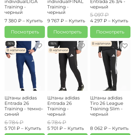
individualLIGA
individualFINAL
Entrada 26 3/4 -
Training -
Training -
черный
черный
черный
5 097 ₽
7 380 ₽ –
Купить
9 767 ₽ –
Купить
4 297 ₽ –
Купить
Посмотреть
Посмотреть
Посмотреть
-16%
-16%
В наличии
В наличии
В наличии
Штаны adidas
Штаны adidas
Штаны adidas
Entrada 26
Entrada 26
Tiro 26 League
Training - темно-
Training -
Training Slim -
синий
черный
черный
6 784 ₽
6 784 ₽
5 701 ₽ –
Купить
5 701 ₽ –
Купить
8 062 ₽ –
Купить