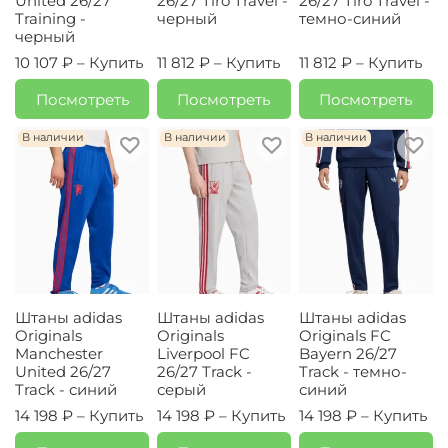
United 26/27
26/27 Tiro Travel -
26/27 Tiro Travel -
Training -
черный
темно-синий
черный
10 107 ₽ –
Купить
11 812 ₽ –
Купить
11 812 ₽ –
Купить
Посмотреть
Посмотреть
Посмотреть
В наличии
В наличии
В наличии
Штаны adidas
Штаны adidas
Штаны adidas
Originals
Originals
Originals FC
Manchester
Liverpool FC
Bayern 26/27
United 26/27
26/27 Track -
Track - темно-
Track - синий
серый
синий
14 198 ₽ –
Купить
14 198 ₽ –
Купить
14 198 ₽ –
Купить