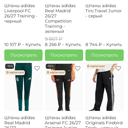
Штаны adidas
Штаны adidas
Штаны adidas
Liverpool FC
Real Madrid
Tiro Travel Junior
26/27 Training -
26/27
- серый
черный
Competition
Training -
зеленый
9 867 ₽
10 107 ₽ –
Купить
8 266 ₽ –
Купить
8 744 ₽ –
Купить
Посмотреть
Посмотреть
Посмотреть
-16%
-16%
В наличии
В наличии
В наличии
Штаны adidas
Штаны adidas
Штаны adidas
Real Madrid
Arsenal FC 26/27
Originals Firebird
26/27
Training Junior -
Track - черный