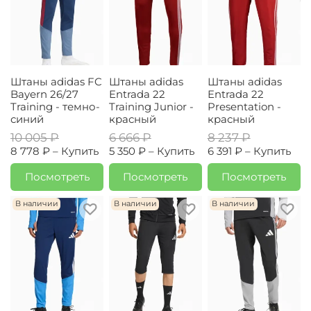
Штаны adidas FC
Штаны adidas
Штаны adidas
Bayern 26/27
Entrada 22
Entrada 22
Training - темно-
Training Junior -
Presentation -
синий
красный
красный
10 005 ₽
6 666 ₽
8 237 ₽
8 778 ₽ –
Купить
5 350 ₽ –
Купить
6 391 ₽ –
Купить
Посмотреть
Посмотреть
Посмотреть
В наличии
В наличии
В наличии