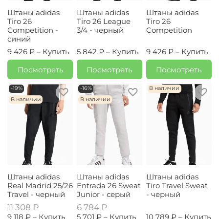
Штаны adidas
Штаны adidas
Штаны adidas
Tiro 26
Tiro 26 League
Tiro 26
Competition -
3/4 - черный
Competition
синий
9 426 ₽ –
Купить
5 842 ₽ –
Купить
9 426 ₽ –
Купить
Посмотреть
Посмотреть
Посмотреть
-19%
-16%
В наличии
В наличии
В наличии
Штаны adidas
Штаны adidas
Штаны adidas
Real Madrid 25/26
Entrada 26 Sweat
Tiro Travel Sweat
Travel - черный
Junior - серый
- черный
11 308 ₽
6 784 ₽
9 118 ₽ –
Купить
5 701 ₽ –
Купить
10 789 ₽ –
Купить