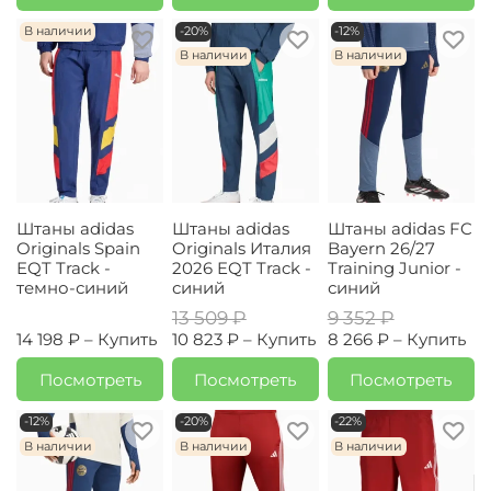
В наличии
-20%
-12%
В наличии
В наличии
Штаны adidas
Штаны adidas
Штаны adidas FC
Originals Spain
Originals Италия
Bayern 26/27
EQT Track -
2026 EQT Track -
Training Junior -
темно-синий
синий
синий
13 509 ₽
9 352 ₽
14 198 ₽ –
Купить
10 823 ₽ –
Купить
8 266 ₽ –
Купить
Посмотреть
Посмотреть
Посмотреть
-12%
-20%
-22%
В наличии
В наличии
В наличии