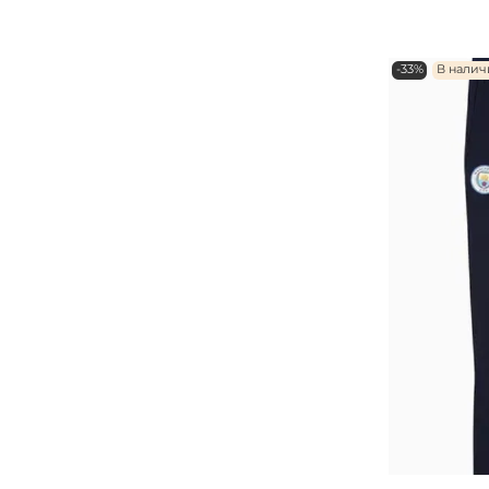
-33%
В нали