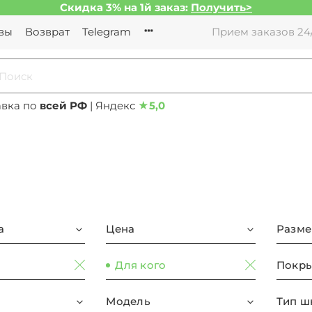
Скидка 3% на 1й заказ:
Получить>
вы
Возврат
Telegram
Прием заказов 24/
авка по
всей РФ
| Яндекс
★
5,0
а
Цена
Разме
Для кого
Покры
Модель
Тип ш