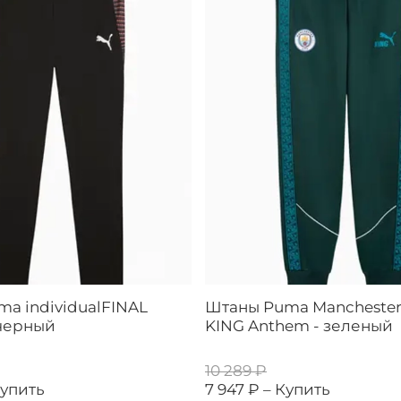
a individualFINAL
Штаны Puma Manchester 
 черный
KING Anthem - зеленый
10 289 ₽
упить
7 947 ₽ –
Купить