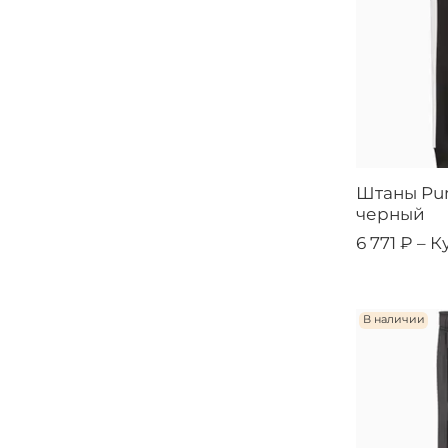
Штаны Puma
черный
6 771 ₽ –
К
В наличии