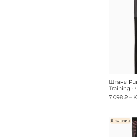
Штаны Pum
Training -
7 098 ₽ –
К
В наличии