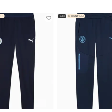
чии
-33%
В наличии