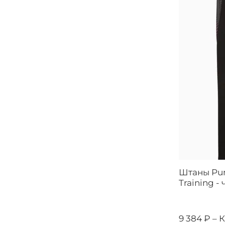
Штаны Pum
Training -
9 384 ₽ –
К