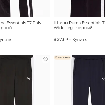
a Essentials T7 Poly
Штаны Puma Essentials T
черный
Wide Leg - черный
упить
8 273 ₽ –
Купить
В наличии