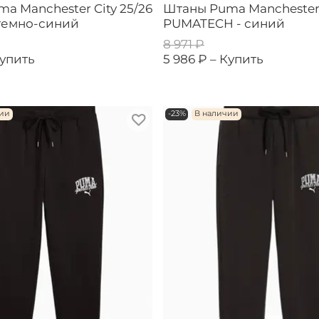
a Manchester City 25/26
Штаны Puma Manchester 
- темно-синий
PUMATECH - синий
8 971 ₽
упить
5 986 ₽ –
Купить
чии
-23%
В наличии