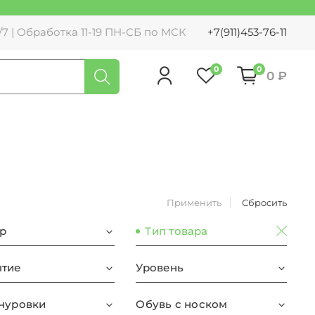
7 | Обработка 11-19 ПН-СБ по МСК
+7(911)453-76-11
0
0
0 ₽
Применить
Сбросить
р
Тип товара
тие
Уровень
нуровки
Обувь с носком