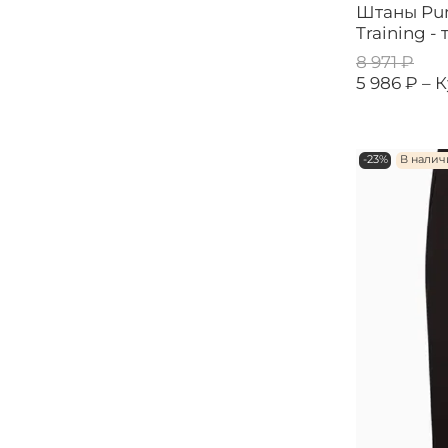
Штаны Pum
Training 
8 971 ₽
5 986 ₽ –
К
-23%
В нали