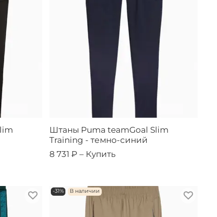
lim
Штаны Puma teamGoal Slim
Training - темно-синий
8 731 ₽ –
Купить
-31%
В наличии