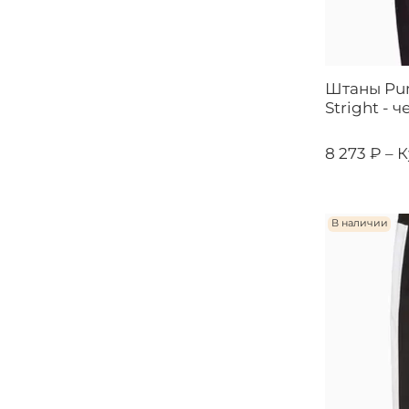
Штаны Pum
Stright - 
8 273 ₽ –
К
В наличии