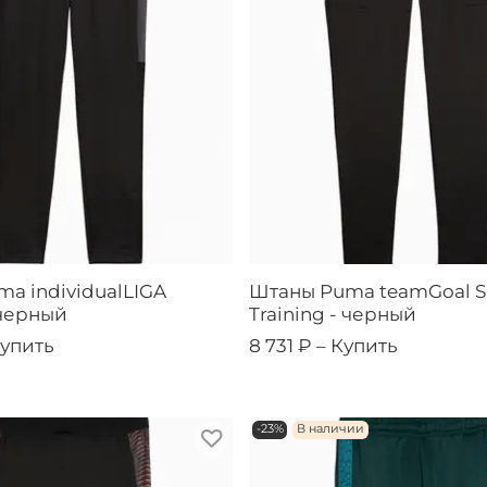
a individualLIGA
Штаны Puma teamGoal S
 черный
Training - черный
упить
8 731 ₽ –
Купить
-23%
В наличии