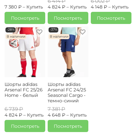
6 414 ₽
6 002 ₽
7 380 ₽ –
Купить
4 824 ₽ –
Купить
4 148 ₽ –
Купить
Посмотреть
Посмотреть
Посмотреть
-28%
-37%
В наличии
В наличии
Шорты adidas
Шорты adidas
Arsenal FC 25/26
Arsenal FC 24/25
Home - белый
Seasonal Cargo -
темно-синий
6 739 ₽
7 381 ₽
4 824 ₽ –
Купить
4 648 ₽ –
Купить
Посмотреть
Посмотреть