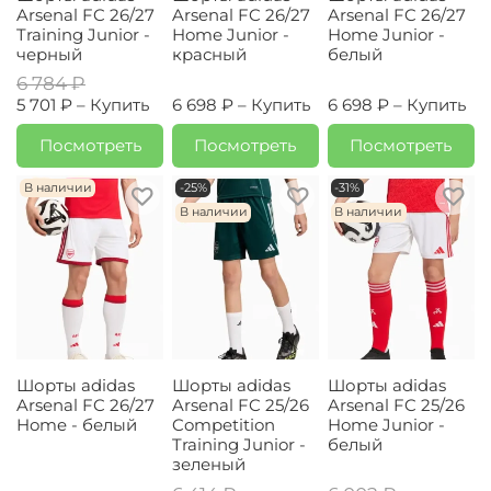
Arsenal FC 26/27
Arsenal FC 26/27
Arsenal FC 26/27
Training Junior -
Home Junior -
Home Junior -
черный
красный
белый
6 784 ₽
5 701 ₽ –
Купить
6 698 ₽ –
Купить
6 698 ₽ –
Купить
Посмотреть
Посмотреть
Посмотреть
В наличии
-25%
-31%
В наличии
В наличии
Шорты adidas
Шорты adidas
Шорты adidas
Arsenal FC 26/27
Arsenal FC 25/26
Arsenal FC 25/26
Home - белый
Competition
Home Junior -
Training Junior -
белый
зеленый