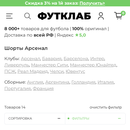
Скидка 3% на 1й заказ:
Получить>
0
8 000+
товаров для футбола |
100%
оригинал |
Доставка по
всей РФ
| Яндекс
★
5,0
Шорты Арсенал
Клубы:
Арсенал
,
Бавария
,
Барселона
,
Интер
,
Ливерпуль
,
Манчестер Сити
,
Манчестер Юнайтед
,
ПСЖ
,
Реал Мадрид
,
Челси
,
Ювентус
Сборные:
Англия
,
Аргентина
,
Голландия
,
Италия
,
Португалия
,
Франция
Товаров
14
очистить фильтр
СОРТИРОВКА
ФИЛЬТРЫ