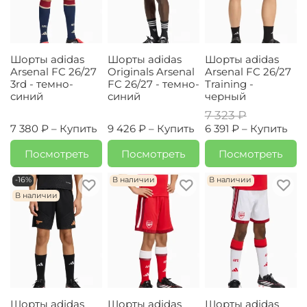
Шорты adidas
Шорты adidas
Шорты adidas
Arsenal FC 26/27
Originals Arsenal
Arsenal FC 26/27
3rd - темно-
FC 26/27 - темно-
Training -
синий
синий
черный
7 323 ₽
7 380 ₽ –
Купить
9 426 ₽ –
Купить
6 391 ₽ –
Купить
Посмотреть
Посмотреть
Посмотреть
-16%
В наличии
В наличии
В наличии
Шорты adidas
Шорты adidas
Шорты adidas