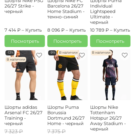
Шорты Nike PSG
Шорты Nike FC
Шорты Puma
26/27 Strike -
Barcelona 26/27
Individual
черный
Home Stadium -
Lightspeed
темно-синий
Ultimate -
черный
7 414 ₽ –
Купить
8 096 ₽ –
Купить
10 789 ₽ –
Купить
Посмотреть
Посмотреть
Посмотреть
-13%
-9%
В наличии
В наличии
В наличии
Шорты adidas
Шорты Puma
Шорты Nike
Arsenal FC 26/27
Borussia
Tottenham
Training -
Dortmund 26/27
Hotspur 26/27
черный
Home - черный
Away Stadium -
черный
7 323 ₽
7 375 ₽