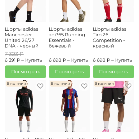
Шорты adidas
Шорты adidas
Шорты adidas
Manchester
adi365 Running
Tiro 26
United 26/27
Essentials -
Competition -
DNA - черный
бежевый
красный
7 323 ₽
6 391 ₽ –
Купить
6 698 ₽ –
Купить
6 698 ₽ –
Купить
Посмотреть
Посмотреть
Посмотреть
В наличии
В наличии
В наличии