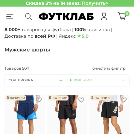
Скидка 3% на 1й заказ:
Получить>
0
8 000+
товаров для футбола |
100%
оригинал |
Доставка по
всей РФ
| Яндекс
★
5,0
Мужские шорты
Товаров
507
очистить фильтр
СОРТИРОВКА
ФИЛЬТРЫ
В наличии
В наличии
В наличии