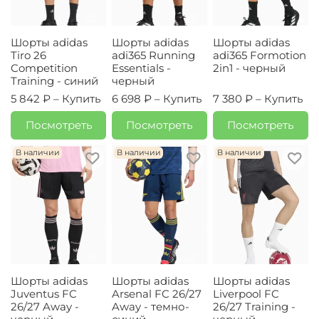
Шорты adidas
Шорты adidas
Шорты adidas
Tiro 26
adi365 Running
adi365 Formotion
Competition
Essentials -
2in1 - черный
Training - синий
черный
5 842 ₽ –
Купить
6 698 ₽ –
Купить
7 380 ₽ –
Купить
Посмотреть
Посмотреть
Посмотреть
В наличии
В наличии
В наличии
Шорты adidas
Шорты adidas
Шорты adidas
Juventus FC
Arsenal FC 26/27
Liverpool FC
26/27 Away -
Away - темно-
26/27 Training -