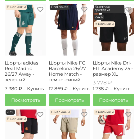
В наличии
Под заказ
Быстрая
доставка
-54%
В наличии
Шорты adidas
Шорты Nike FC
Шорты Nike Dri-
Real Madrid
Barcelona 26/27
FIT Academy 25 -
26/27 Away -
Home Match -
размер XL
зеленый
темно-синий
3 778 ₽
7 380 ₽ –
Купить
12 869 ₽ –
Купить
1 738 ₽ –
Купить
Посмотреть
Посмотреть
Посмотреть
-13%
В наличии
В наличии
В наличии