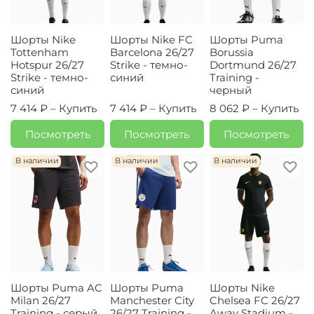
Шорты Nike
Шорты Nike FC
Шорты Puma
Tottenham
Barcelona 26/27
Borussia
Hotspur 26/27
Strike - темно-
Dortmund 26/27
Strike - темно-
синий
Training -
синий
черный
7 414 ₽ –
Купить
7 414 ₽ –
Купить
8 062 ₽ –
Купить
Посмотреть
Посмотреть
Посмотреть
В наличии
В наличии
В наличии
Шорты Puma AC
Шорты Puma
Шорты Nike
Milan 26/27
Manchester City
Chelsea FC 26/27
Training - серый
26/27 Training -
Away Stadium -