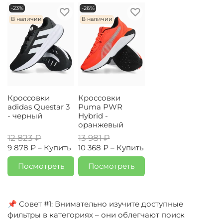
-23%
-26%
В наличии
В наличии
Кроссовки
Кроссовки
adidas Questar 3
Puma PWR
- черный
Hybrid -
оранжевый
12 823 ₽
13 981 ₽
9 878 ₽ –
Купить
10 368 ₽ –
Купить
Посмотреть
Посмотреть
📌 Совет #1: Внимательно изучите доступные
фильтры в категориях – они облегчают поиск