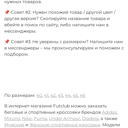
нужных товаров.
📌 Совет #2: Нужен похожий товар / другой цвет /
другая версия? Скопируйте название товара и
вбейте в поиск по сайту, либо напишите нам в
мессенджеры.
📌 Совет #3: Не уверены с размером? Напишите нам
в мессенджеры – мы проконсультируем и поможем с
подбором.
По размерам:
40
,
41
,
42
,
43
,
44
,
45
,
46
В интернет-магазине Futclub можно заказать
беговые и спортивные кроссовки брендов
Adidas
,
Mizuno
,
Nike
,
Puma
,
Under Armour
,
Diadora
, а также
Мужские
и
Женские спортивные кросовки
. Модели