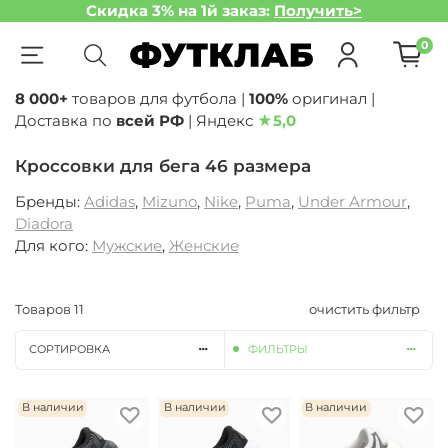
Скидка 3% на 1й заказ:
Получить>
0
8 000+
товаров для футбола |
100%
оригинал |
Доставка по
всей РФ
| Яндекс
★
5,0
Кроссовки для бега 46 размера
Бренды:
Adidas
,
Mizuno
,
Nike
,
Puma
,
Under Armour
,
Diadora
Для кого:
Мужские
,
Женские
Товаров
11
очистить фильтр
СОРТИРОВКА
ФИЛЬТРЫ
В наличии
В наличии
В наличии