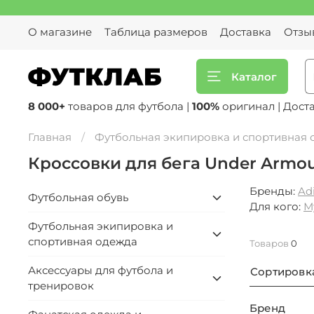
О магазине
Таблица размеров
Доставка
Отзы
Каталог
8 000+
товаров для футбола |
100%
оригинал | Дост
Главная
Футбольная экипировка и спортивная
Кроссовки для бега Under Armo
Бренды:
Ad
Футбольная обувь
Для кого:
М
Футбольная экипировка и
спортивная одежда
Товаров
0
Аксессуары для футбола и
Сортировк
тренировок
Бренд