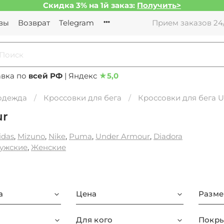
Скидка 3% на 1й заказ:
Получить>
вы
Возврат
Telegram
Прием заказов 24/
авка по
всей РФ
| Яндекс
★
5,0
 одежда
Кроссовки для бега
Кроссовки для бега 
ur
idas
,
Mizuno
,
Nike
,
Puma
,
Under Armour
,
Diadora
ужские
,
Женские
а
Цена
Разме
Для кого
Покры