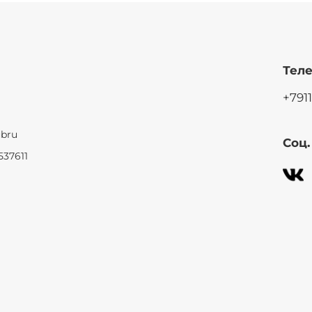
Теле
+791
ubru
Соц
537611