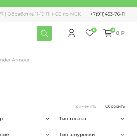
7 | Обработка 11-19 ПН-СБ по МСК
+7(911)453-76-11
0
0
0 ₽
Under Armour
Применить
Сбросить
р
Тип товара
тие
Тип шнуровки