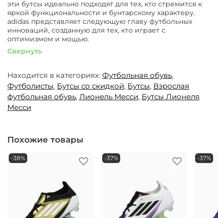
эти бутсы идеально подходят для тех, кто стремится к
яркой функциональности и бунтарскому характеру.
adidas представляет следующую главу футбольных
инноваций, созданную для тех, кто играет с
оптимизмом и мощью.
Свернуть
Находится в категориях:
Футбольная обувь
,
Футболисты
,
Бутсы со скидкой
,
Бутсы
,
Взрослая
футбольная обувь
,
Лионель Месси
,
Бутсы Лионеля
Месси
Похожие товары
-38%
-37%
-37%