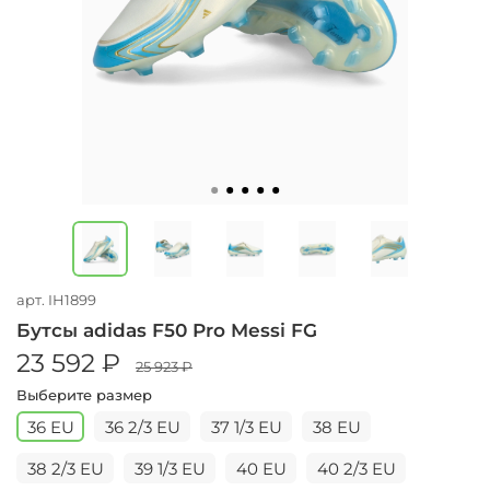
арт.
IH1899
Бутсы adidas F50 Pro Messi FG
23 592 ₽
25 923 ₽
Выберите размер
36 EU
36 2/3 EU
37 1/3 EU
38 EU
38 2/3 EU
39 1/3 EU
40 EU
40 2/3 EU