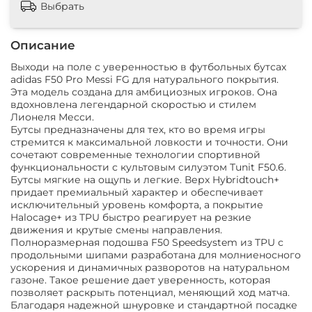
Выбрать
Описание
Выходи на поле с уверенностью в футбольных бутсах
adidas F50 Pro Messi FG для натурального покрытия.
Эта модель создана для амбициозных игроков. Она
вдохновлена легендарной скоростью и стилем
Лионеля Месси.
Бутсы предназначены для тех, кто во время игры
стремится к максимальной ловкости и точности. Они
сочетают современные технологии спортивной
функциональности с культовым силуэтом Tunit F50.6.
Бутсы мягкие на ощупь и легкие. Верх Hybridtouch+
придает премиальный характер и обеспечивает
исключительный уровень комфорта, а покрытие
Halocage+ из TPU быстро реагирует на резкие
движения и крутые смены направления.
Полноразмерная подошва F50 Speedsystem из TPU с
продольными шипами разработана для молниеносного
ускорения и динамичных разворотов на натуральном
газоне. Такое решение дает уверенность, которая
позволяет раскрыть потенциал, меняющий ход матча.
Благодаря надежной шнуровке и стандартной посадке