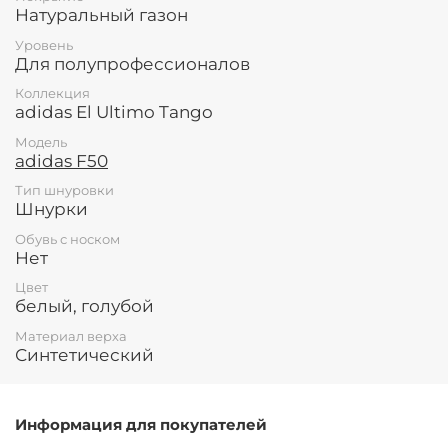
Натуральный газон
Уровень
Для полупрофессионалов
Коллекция
adidas El Ultimo Tango
Модель
adidas F50
Тип шнуровки
Шнурки
Обувь с носком
Нет
Цвет
белый, голубой
Материал верха
Синтетический
Информация для покупателей