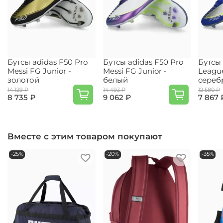
Бутсы adidas F50 Pro
Бутсы adidas F50 Pro
Бутсы 
Messi FG Junior -
Messi FG Junior -
Leagu
золотой
белый
сереб
14 129 ₽
14 493 ₽
12 580 ₽
8 735 ₽
9 062 ₽
7 867 
Вместе с этим товаром покупают
-25%
-20%
-35%