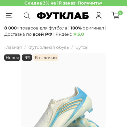
Скидка 3% на 1й заказ:
Получить>
0
8 000+
товаров для футбола |
100%
оригинал |
Доставка по
всей РФ
| Яндекс
★
5,0
Главная
Футбольная обувь
Бутсы
Новое
-9%
В наличии