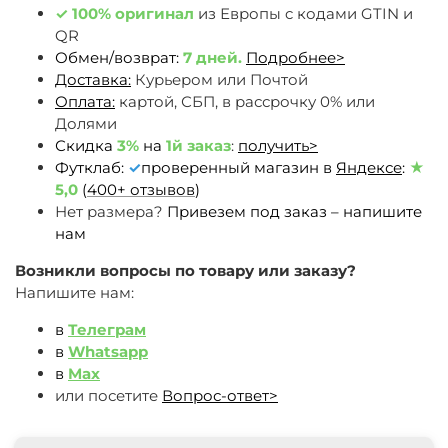
✓
100% оригинал
из Европы c кодами GTIN и
QR
Обмен/возврат:
7 дней.
Подробнее>
Доставка:
Курьером или Почтой
Оплата:
картой, СБП, в рассрочку 0% или
Долями
Скидка
3%
на
1й заказ
:
получить>
Футклаб:
✓
проверенный магазин в
Яндексе
:
★
5,0
(
400+ отзывов
)
Нет размера?
Привезем под заказ – напишите
нам
Возникли вопросы по товару или заказу?
Напишите нам:
в
Телеграм
в
Whatsapp
в
Max
или посетите
Вопрос-ответ>