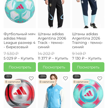
Футбольный мяч
Штаны adidas
Штаны adidas
adidas Messi
Argentina 2006
Argentina 2026
League размер 4
Track - темно-
Training - темно-
- бирюзовый
синий
синий
7 530 ₽
14 202 ₽
9 149 ₽
5 029 ₽ –
Купить
11 377 ₽ –
Купить
7 130 ₽ –
Купить
Посмотреть
Посмотреть
Посмотреть
-35%
-29%
-33%
В наличии
В наличии
В наличии