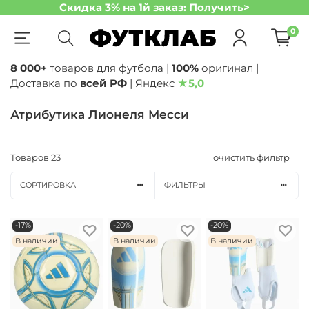
Скидка 3% на 1й заказ:
Получить>
0
8 000+
товаров для футбола |
100%
оригинал |
Доставка по
всей РФ
| Яндекс
★
5,0
Атрибутика Лионеля Месси
Товаров
23
очистить фильтр
СОРТИРОВКА
ФИЛЬТРЫ
-17%
-20%
-20%
В наличии
В наличии
В наличии