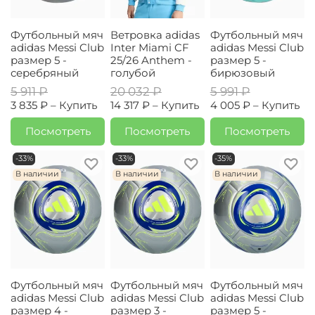
Футбольный мяч
Ветровка adidas
Футбольный мяч
adidas Messi Club
Inter Miami CF
adidas Messi Club
размер 5 -
25/26 Anthem -
размер 5 -
серебряный
голубой
бирюзовый
5 911 ₽
20 032 ₽
5 991 ₽
3 835 ₽ –
Купить
14 317 ₽ –
Купить
4 005 ₽ –
Купить
Посмотреть
Посмотреть
Посмотреть
-33%
-33%
-35%
В наличии
В наличии
В наличии
Футбольный мяч
Футбольный мяч
Футбольный мяч
adidas Messi Club
adidas Messi Club
adidas Messi Club
размер 4 -
размер 3 -
размер 5 -