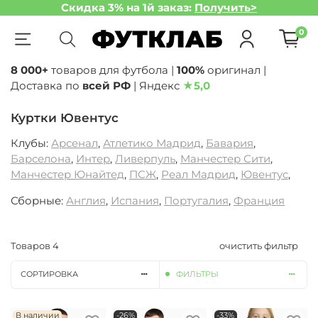
Скидка 3% на 1й заказ:
Получить>
0
8 000+
товаров для футбола |
100%
оригинал |
Доставка по
всей РФ
| Яндекс
★
5,0
Куртки Ювентус
Клубы:
Арсенал
,
Атлетико Мадрид
,
Бавария
,
Барселона
,
Интер
,
Ливерпуль
,
Манчестер Сити
,
Манчестер Юнайтед
,
ПСЖ
,
Реал Мадрид
,
Ювентус
,
Сборные:
Англия
,
Испания
,
Португалия
,
Франция
Товаров
4
очистить фильтр
СОРТИРОВКА
ФИЛЬТРЫ
В наличии
-26%
-33%