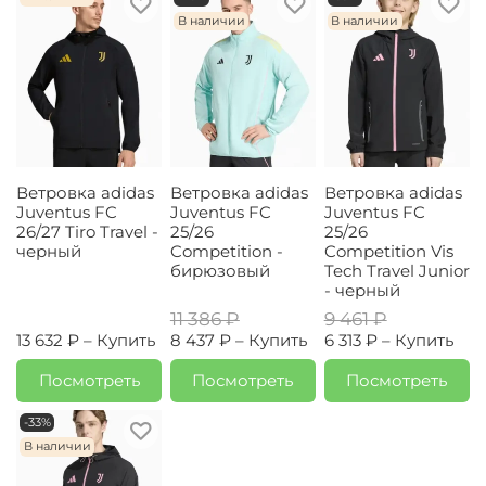
В наличии
В наличии
Ветровка adidas
Ветровка adidas
Ветровка adidas
Juventus FC
Juventus FC
Juventus FC
26/27 Tiro Travel -
25/26
25/26
черный
Competition -
Competition Vis
бирюзовый
Tech Travel Junior
- черный
11 386 ₽
9 461 ₽
13 632 ₽ –
Купить
8 437 ₽ –
Купить
6 313 ₽ –
Купить
Посмотреть
Посмотреть
Посмотреть
-33%
В наличии